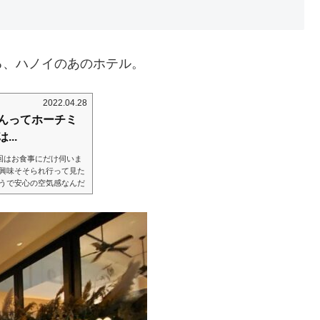
る、ハノイのあのホテル。
2022.04.28
んってホーチミ
..
今回はお食事にだけ伺いま
で興味そそられ行って見た
うで安心の空気感なんだ
ださると、特に旅行者さ
ストリレーションなどで
のホテルにはもっとおら
事前にあれこれ打ち合わ