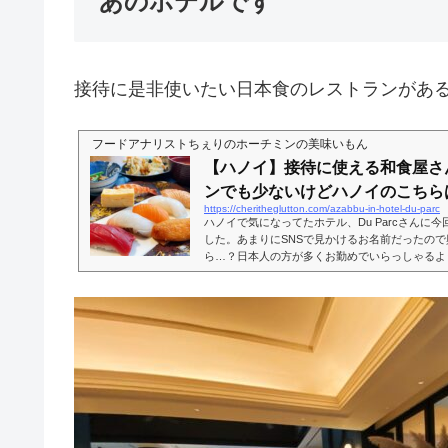
あのホテルです
接待に是非使いたい日本食のレストランがあ
フードアナリストちぇりのホーチミンの美味いもん
【ハノイ】接待に使える和食屋さ
ンでも少ないけどハノイのこちらは.
https://cheritheglutton.com/azabbu-in-hotel-du-parc
ハノイで気になってたホテル、Du Parcさんに
した。あまりにSNSで見かけるお名前だったの
ら…？日本人の方が多くお勤めでいらっしゃるよ
かんだ言って、お店やホテルに日本の方がいてく
んは安心すると思うんです。とはいえ、普通はゲ
1名、ということが多いと思うのですが、こちら
れるようで、何かと安心。特に接待の時などは、
せることなどもありましょうし、細かいと...