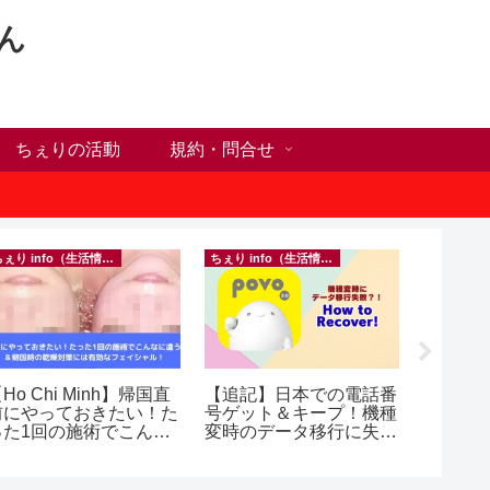
ん
ちぇりの活動
規約・問合せ
ちぇり info（生活情報）
ちぇり info（生活情報）
Ho Chi Minh】帰国直
【追記】日本での電話番
【 Ho C
前にやっておきたい！た
号ゲット＆キープ！機種
Happy H
った1回の施術でこんな
変時のデータ移行に失敗
Ho Chi M
違う？！ ＆帰国時の
したけど復活できた話！
乾燥対策には有効なフェ
~ povo
シャル！ ~ Rosereve