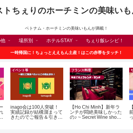
ストちぇりのホーチミンの美味いも
ベトナム・ホーチミンの美味いもんが満載！
の他
場所別
ホテルSTAY
ちぇり飯レシピ！
一時帰国に！ちょっとええもん土産！はこの赤帯をタッチ！
イベント等
フランス料理
ー
inago会は100人突破！
【Ho Chi Minh】新年ラ
【
れ
実績記録が結構溜まって
ンチが悶絶美味しかった
世
きたのでご報告＆引き続
の♪ ~ Secret Wine shop
ロ
きお仲間募集中♪
and lounge
に
テ
イ