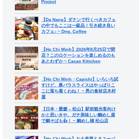
Project
【Da Nang】ダナンで行くべきカフェ
の中でもここは一級品！引き続き良い
カフェ♪ ~ Dng. Coffee
【Ho Chi Minh】2026年8月25日で閉
店？このロケーションを楽しめるのも
あとわずか ~ Cacao Kittchen
【Ho Chi Minh・Capichi】いろいろ試
すけど、豚バラスライスはやっぱりこ
こに落ち着くわね！ ~ 男の食材店木村
屋
【日本・愛媛 – 松山】駅前観光客向け
かと思いきや、ガチ美味しい鯛めし屋
で鯛そばも👍！ ~ 鯛めし槇 松山店
【Ho Chi Minh】お土産買えるスーパ