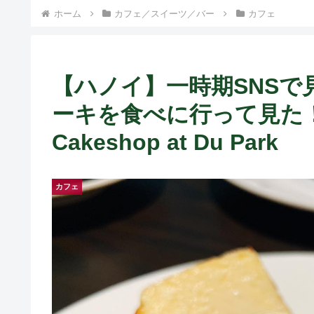
ト中営業予定追記） ~
ホーム
カフェ／スイーツ／バー
カフェ
Fame Nail
【ハノイ】一時期SNS
ーキを食べに行って見た！ ~ 
Cakeshop at Du Park
カフェ