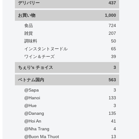
デリバリー
437
お買い物
1,000
食品
724
雑貨
207
調味料
50
インスタントヌードル
65
ワイン＆チーズ
39
ちぇり's チョイス
3
ベトナム国内
563
@Sapa
3
@Hanoi
133
@Hue
3
@Danang
135
@Hoi An
41
@Nha Trang
4
@Buon Ma Thuot
13