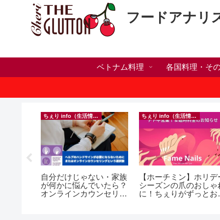
フードアナリ
ベトナム料理
各国料理・そ
）
ちぇり info（生活情報）
ちぇり info（生活情報）
】🍺
自分だけじゃない・家族
【ホーチミン】ホリデ
 More in
が何かに悩んでいたら？
シーズンの爪のおしゃ
y 🍺
オンラインカウンセリン
に！ちぇりがずっとお
グという選択肢
話になってるネイルサ
ンで平日15％OFF！
（テト前不適用期間&