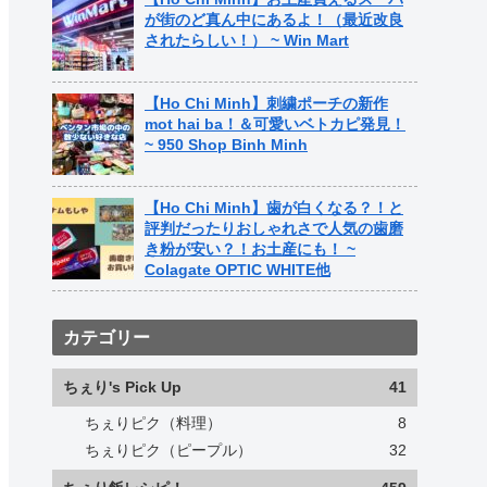
が街のど真ん中にあるよ！（最近改良
されたらしい！） ~ Win Mart
【Ho Chi Minh】刺繍ポーチの新作
mot hai ba！＆可愛いベトカピ発見！
~ 950 Shop Binh Minh
【Ho Chi Minh】歯が白くなる？！と
評判だったりおしゃれさで人気の歯磨
き粉が安い？！お土産にも！ ~
Colagate OPTIC WHITE他
カテゴリー
ちぇり's Pick Up
41
ちぇりピク（料理）
8
ちぇりピク（ピープル）
32