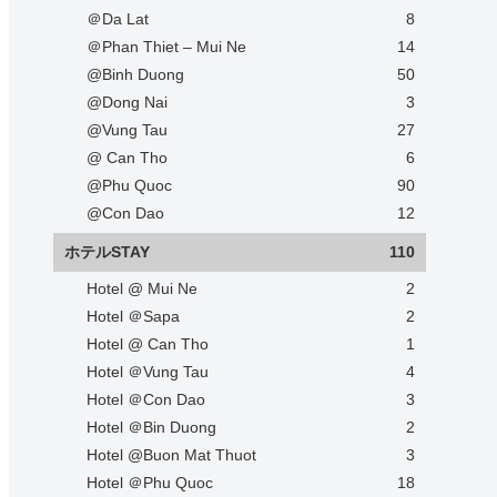
＠Da Lat
8
＠Phan Thiet – Mui Ne
14
@Binh Duong
50
@Dong Nai
3
@Vung Tau
27
@ Can Tho
6
@Phu Quoc
90
@Con Dao
12
ホテルSTAY
110
Hotel @ Mui Ne
2
Hotel ＠Sapa
2
Hotel @ Can Tho
1
Hotel ＠Vung Tau
4
Hotel ＠Con Dao
3
Hotel ＠Bin Duong
2
Hotel @Buon Mat Thuot
3
Hotel ＠Phu Quoc
18