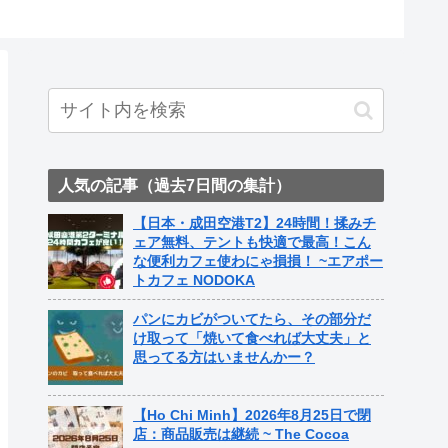
人気の記事（過去7日間の集計）
【日本・成田空港T2】24時間！揉みチ
ェア無料、テントも快適で最高！こん
な便利カフェ使わにゃ損損！ ~エアポー
トカフェ NODOKA
パンにカビがついてたら、その部分だ
け取って「焼いて食べれば大丈夫」と
思ってる方はいませんかー？
【Ho Chi Minh】2026年8月25日で閉
店：商品販売は継続 ~ The Cocoa