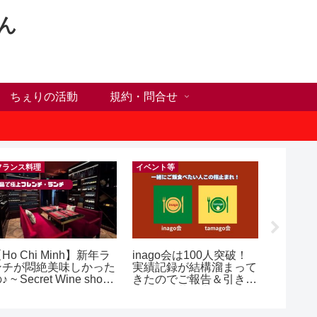
ん
ちぇりの活動
規約・問合せ
フランス料理
イベント等
Ho Chi Minh】新年ラ
inago会は100人突破！
【追記
ンチが悶絶美味しかった
実績記録が結構溜まって
号ゲッ
♪ ~ Secret Wine shop
きたのでご報告＆引き続
変時の
nd lounge
きお仲間募集中♪
したけ
~ povo