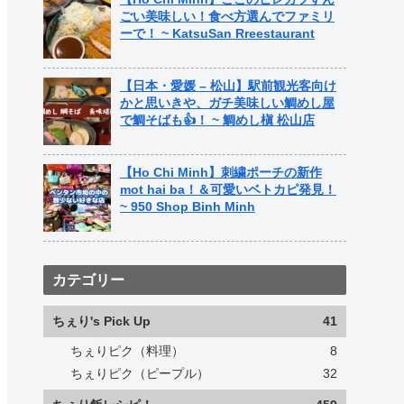
ごい美味しい！食べ方選んでファミリ
ーで！ ~ KatsuSan Rreestaurant
【日本・愛媛 – 松山】駅前観光客向け
かと思いきや、ガチ美味しい鯛めし屋
で鯛そばも👍！ ~ 鯛めし槇 松山店
【Ho Chi Minh】刺繍ポーチの新作
mot hai ba！＆可愛いベトカピ発見！
~ 950 Shop Binh Minh
カテゴリー
ちぇり's Pick Up
41
ちぇりピク（料理）
8
ちぇりピク（ピープル）
32