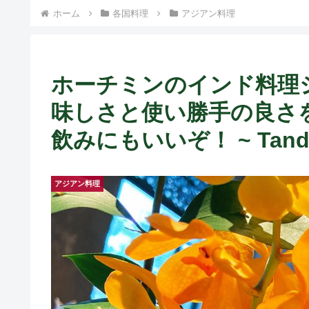
ト中営業予定追記） ~
ホーム
各国料理
アジアン料理
Fame Nail
ホーチミンのインド料理
味しさと使い勝手の良さ
飲みにもいいぞ！ ~ Tandor 
アジアン料理