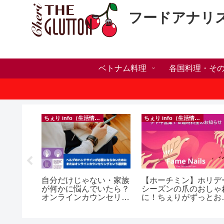
フードアナリ
ベトナム料理
各国料理・そ
）
ちぇり info（生活情報）
ちぇり info（生活情報）
の電話番
自分だけじゃない・家族
【ホーチミン】ホリデ
プ！機種
が何かに悩んでいたら？
シーズンの爪のおしゃ
行に失敗
オンラインカウンセリン
に！ちぇりがずっとお
きた話！
グという選択肢
話になってるネイルサ
ンで平日15％OFF！
（テト前不適用期間&