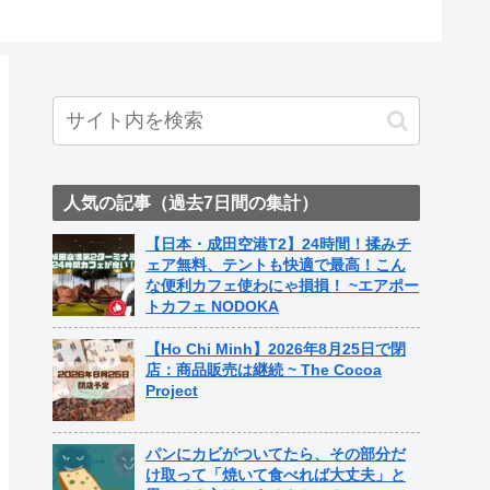
人気の記事（過去7日間の集計）
【日本・成田空港T2】24時間！揉みチ
ェア無料、テントも快適で最高！こん
な便利カフェ使わにゃ損損！ ~エアポー
トカフェ NODOKA
【Ho Chi Minh】2026年8月25日で閉
店：商品販売は継続 ~ The Cocoa
Project
パンにカビがついてたら、その部分だ
け取って「焼いて食べれば大丈夫」と