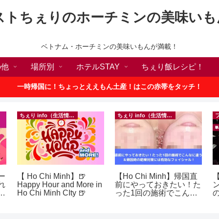
ストちぇりのホーチミンの美味いも
ベトナム・ホーチミンの美味いもんが満載！
の他
場所別
ホテルSTAY
ちぇり飯レシピ！
一時帰国に！ちょっとええもん土産！はこの赤帯をタッチ！
ちぇり info（生活情報）
ちぇり info（生活情報）
ー
【 Ho Chi Minh】🍺
【Ho Chi Minh】帰国直
【
れ
Happy Hour and More in
前にやっておきたい！た
世
Ho Chi Minh CIty 🍺
った1回の施術でこんな
の
ロ
に違う？！ ＆帰国時の
a
乾燥対策には有効なフェ
テ
イシャル！ ~ Rosereve