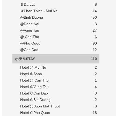
＠Da Lat
8
＠Phan Thiet – Mui Ne
14
@Binh Duong
50
@Dong Nai
3
@Vung Tau
27
@ Can Tho
6
@Phu Quoc
90
@Con Dao
12
ホテルSTAY
110
Hotel @ Mui Ne
2
Hotel ＠Sapa
2
Hotel @ Can Tho
1
Hotel ＠Vung Tau
4
Hotel ＠Con Dao
3
Hotel ＠Bin Duong
2
Hotel @Buon Mat Thuot
3
Hotel ＠Phu Quoc
18