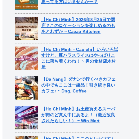
思ってる方はいませんかー？
【Ho Chi Minh】2026年8月25日で閉
店？このロケーションを楽しめるのも
あとわずか ~ Cacao Kittchen
【Ho Chi Minh・Capichi】いろいろ試
すけど、豚バラスライスはやっぱりこ
こに落ち着くわね！ ~ 男の食材店木村
屋
【Da Nang】ダナンで行くべきカフェ
の中でもここは一級品！引き続き良い
カフェ♪ ~ Dng. Coffee
【Ho Chi Minh】お土産買えるスーパ
が街のど真ん中にあるよ！（最近改良
されたらしい！） ~ Win Mart
【Ho Chi Minh】ここのヒレカツすん