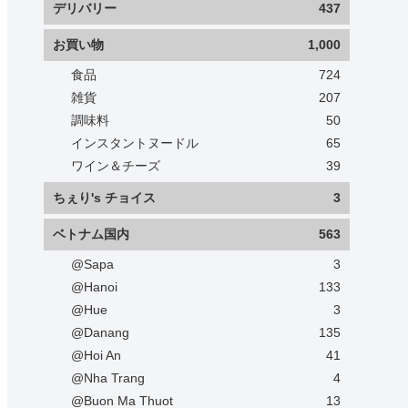
デリバリー
437
お買い物
1,000
食品
724
雑貨
207
調味料
50
インスタントヌードル
65
ワイン＆チーズ
39
ちぇり's チョイス
3
ベトナム国内
563
@Sapa
3
@Hanoi
133
@Hue
3
@Danang
135
@Hoi An
41
@Nha Trang
4
@Buon Ma Thuot
13