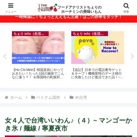
ベトナム・ホーチミンの美味いもんが満載！
フードアナリストちぇりの
ホーチミンの美味いもん
メニュー
検索
一時帰国に！ちょっとええもん土産！はこの赤帯をタッチ！
ちぇり info（生活情報）
ちぇり info（生活情報）
に
【Ho Chi Minh】帰国直前にやって
【追記】日本での電話番号ゲット
【 H
ン
おきたい！たった1回の施術でこん
＆キープ！機種変時のデータ移行
and 
なに違う？！ ＆帰国時の乾燥対策
に失敗したけど復活できた話！~
には有効なフェイシャル！ ~
povo
Rosereve
ホーム
ベトナム国外
＠台湾
女４人で台湾いいわん♪（４）~ マンゴーか
き氷 / 麺線 / 寧夏夜市