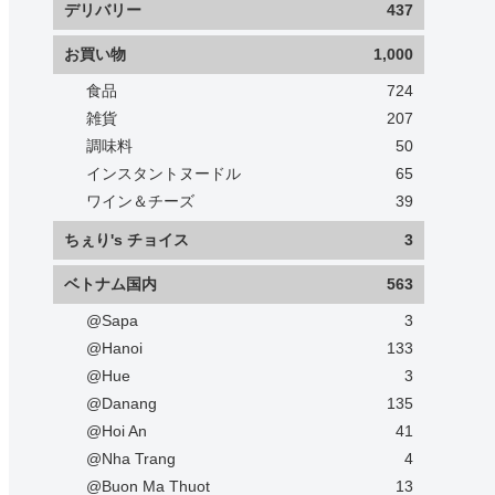
デリバリー
437
お買い物
1,000
食品
724
雑貨
207
調味料
50
インスタントヌードル
65
ワイン＆チーズ
39
ちぇり's チョイス
3
ベトナム国内
563
@Sapa
3
@Hanoi
133
@Hue
3
@Danang
135
@Hoi An
41
@Nha Trang
4
@Buon Ma Thuot
13