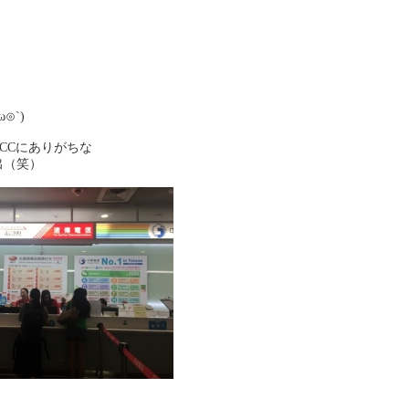
。
ω
⊙
`)
CCにありがちな
出（笑）