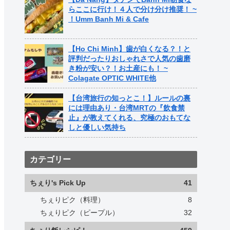
らここに行け！４人で分け分け推奨！ ~
！Umm Banh Mi & Cafe
【Ho Chi Minh】歯が白くなる？！と
評判だったりおしゃれさで人気の歯磨
き粉が安い？！お土産にも！ ~
Colagate OPTIC WHITE他
【台湾旅行の知っとこ！】ルールの裏
には理由あり・台湾MRTの『飲食禁
止』が教えてくれる、究極のおもてな
しと優しい気持ち
カテゴリー
ちぇり's Pick Up
41
ちぇりピク（料理）
8
ちぇりピク（ピープル）
32