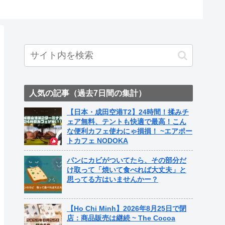
ト中営業予定追記） ~
ame Nail
人気の記事（過去7日間の集計）
【日本・成田空港T2】24時間！揉みチ
ェア無料、テントも快適で最高！こん
な便利カフェ使わにゃ損損！ ~エアポー
トカフェ NODOKA
パンにカビがついてたら、その部分だ
け取って「焼いて食べれば大丈夫」と
思ってる方はいませんかー？
【Ho Chi Minh】2026年8月25日で閉
店：商品販売は継続 ~ The Cocoa