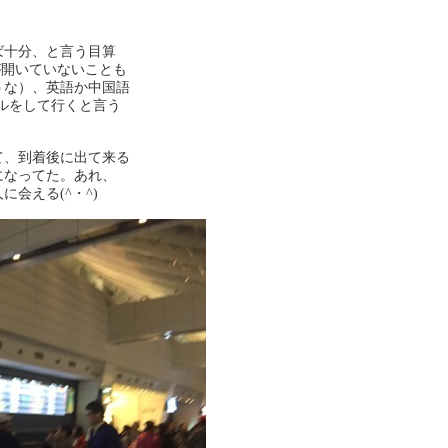
ば十分、と言う目算
が開いていないことも
うな）、英語か中国語
タルをして行くと言う
て、到着後に出て来る
になってた。あれ、
会える(^・^)