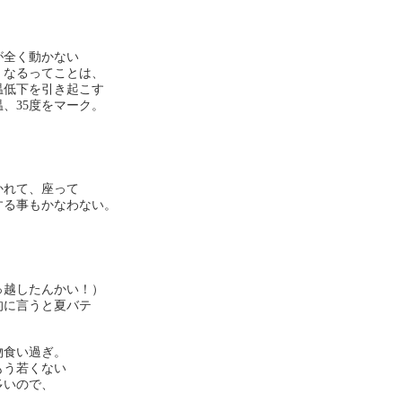
が全く動かない
くなるってことは、
温低下を引き起こす
、35度をマーク。
かれて、座って
する事もかなわない。
っ越したんかい！）
的に言うと夏バテ
物食い過ぎ。
もう若くない
多いので、