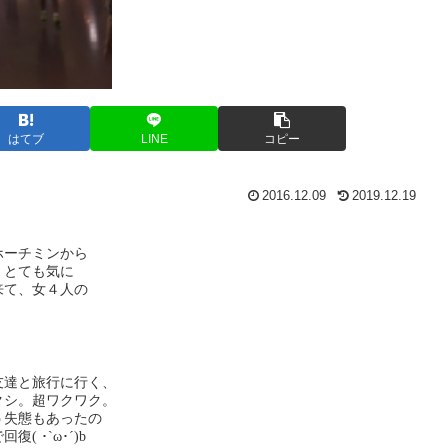
はてブ
LINE
コピー
2016.12.09
2019.12.19
ホーチミンから
、とても気に
来て、女４人の
友達と旅行に行く、
クシ。超ワクワク。
う失態もあったの
 ･`ω･´)b