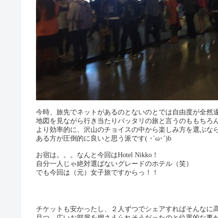
今時、旅先でネットがあるのとないのとでは自由度が全然
地図を見ながら行き当たりバッタリの旅と言うのももちろ
より効率的に、沢山のチョイスの中から楽しみ方を選ぶな
ある方が圧倒的に良いと思う派です( ･`ω･´)b
お宿は。。。なんと今回はHotel Nikko！
自分一人じゃ絶対選ばないグレードのホテル（笑）
でも今回は（元）女子旅ですからっ！！
チケットも安かったし、２人ずつでシェアすればそんなに
且つ、広いお部屋を押さえられそうだったのと位置的な事