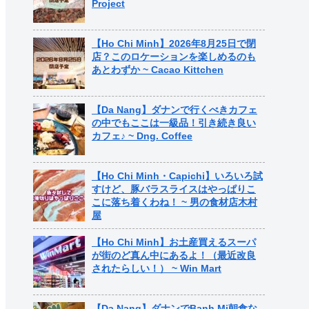
Project
【Ho Chi Minh】2026年8月25日で閉
店？このロケーションを楽しめるのも
あとわずか ~ Cacao Kittchen
【Da Nang】ダナンで行くべきカフェ
の中でもここは一級品！引き続き良い
カフェ♪ ~ Dng. Coffee
【Ho Chi Minh・Capichi】いろいろ試
すけど、豚バラスライスはやっぱりこ
こに落ち着くわね！ ~ 男の食材店木村
屋
【Ho Chi Minh】お土産買えるスーパ
が街のど真ん中にあるよ！（最近改良
されたらしい！） ~ Win Mart
【Da Nang】ダナンでBanh Mi朝食な