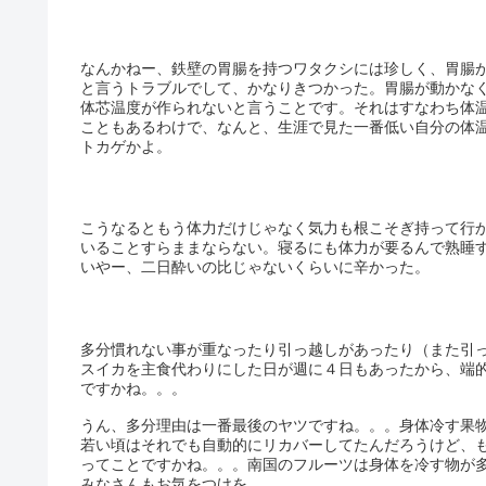
なんかねー、鉄壁の胃腸を持つワタクシには珍しく、胃腸
と言うトラブルでして、かなりきつかった。胃腸が動かな
体芯温度が作られないと言うことです。それはすなわち体
こともあるわけで、なんと、生涯で見た一番低い自分の体温
トカゲかよ。
こうなるともう体力だけじゃなく気力も根こそぎ持って行
いることすらままならない。寝るにも体力が要るんで熟睡
いやー、二日酔いの比じゃないくらいに辛かった。
多分慣れない事が重なったり引っ越しがあったり（また引
スイカを主食代わりにした日が週に４日もあったから、端
ですかね。。。
うん、多分理由は一番最後のヤツですね。。。身体冷す果
若い頃はそれでも自動的にリカバーしてたんだろうけど、
ってことですかね。。。南国のフルーツは身体を冷す物が
みなさんもお気をつけを…。