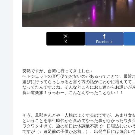
X
Facebook
突然ですが、台湾に行ってきました♪
ベトジェットの直行便でお安いのがあるってことで、最近
遊びに行ってらっしゃると言う方の話がにわかに増えてて
なってたんですよね。そんなところにお友達からお誘いが
食い道楽旅！うっわー、こんなんやったことない！！
そう、旦那さんとや一人旅はよくするのですが、あまり女
ということを学生時代から含めてやった事がなかったワタ
ワクワクすぎて、旅の前日は体調絶不調で一日寝込むとい
ですが（←遠足前の子供かお前…）、出発当日には気合いで回復(