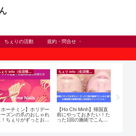
ん
ちぇりの活動
規約・問合せ
ちぇり info（生活情報）
ちぇり info（生活情報）
【ホーチミン】ホリデー
【Ho Chi Minh】帰国直
【追記
シーズンの爪のおしゃれ
前にやっておきたい！た
号ゲッ
に！ちぇりがずっとお世
った1回の施術でこんな
変時の
話になってるネイルサロ
に違う？！ ＆帰国時の
したけ
ンで平日15％OFF！
乾燥対策には有効なフェ
~ povo
（テト前不適用期間&テ
イシャル！ ~ Rosereve