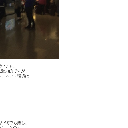
違います。
ん魅力的ですが、
ら、ネット環境は
高い物でも無し。
から…と色々