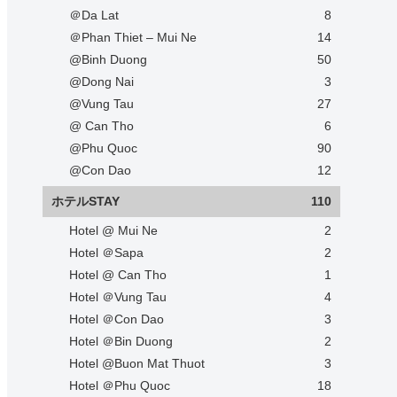
＠Da Lat
8
＠Phan Thiet – Mui Ne
14
@Binh Duong
50
@Dong Nai
3
@Vung Tau
27
@ Can Tho
6
@Phu Quoc
90
@Con Dao
12
ホテルSTAY
110
Hotel @ Mui Ne
2
Hotel ＠Sapa
2
Hotel @ Can Tho
1
Hotel ＠Vung Tau
4
Hotel ＠Con Dao
3
Hotel ＠Bin Duong
2
Hotel @Buon Mat Thuot
3
Hotel ＠Phu Quoc
18