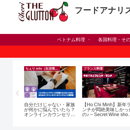
フードアナリ
ベトナム料理
各国料理・そ
）
ちぇり info（生活情報）
フランス料理
の電話番
自分だけじゃない・家族
【Ho Chi Minh】新年
プ！機種
が何かに悩んでいたら？
ンチが悶絶美味しかっ
行に失敗
オンラインカウンセリン
の♪ ~ Secret Wine sho
きた話！
グという選択肢
and lounge