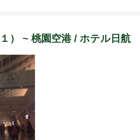
F
） ~ 桃園空港 / ホテル日航