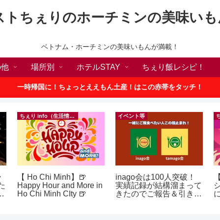
ストちぇりのホーチミンの美味いも
ベトナム・ホーチミンの美味いもんが満載！
の他
場所別
ホテルSTAY
ちぇり飯レシピ！
一時帰国に！ちょっとええもん土産！はこの赤帯をタッチ！
ちぇり info（生活情報）
イベント等
ラ
【 Ho Chi Minh】🍺
inago会は100人突破！
た
Happy Hour and More in
実績記録が結構溜まって
p
Ho Chi Minh CIty 🍺
きたのでご報告＆引き続
きお仲間募集中♪