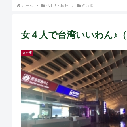
ホーム
ベトナム国外
＠台湾
女４人で台湾いいわん♪（１
＠台湾