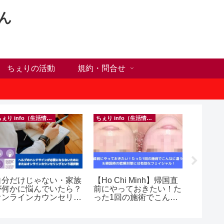
ん
ちぇりの活動
規約・問合せ
ちぇり info（生活情報）
ちぇり info（生活情報）
フランス料
自分だけじゃない・家族
【Ho Chi Minh】帰国直
【Ho C
が何かに悩んでいたら？
前にやっておきたい！た
ンチが
オンラインカウンセリン
った1回の施術でこんな
の♪ ~ Se
グという選択肢
に違う？！ ＆帰国時の
and lou
乾燥対策には有効なフェ
イシャル！ ~ Rosereve