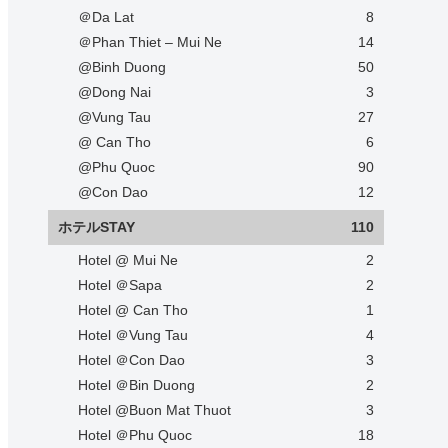
＠Da Lat
8
＠Phan Thiet – Mui Ne
14
@Binh Duong
50
@Dong Nai
3
@Vung Tau
27
@ Can Tho
6
@Phu Quoc
90
@Con Dao
12
ホテルSTAY
110
Hotel @ Mui Ne
2
Hotel ＠Sapa
2
Hotel @ Can Tho
1
Hotel ＠Vung Tau
4
Hotel ＠Con Dao
3
Hotel ＠Bin Duong
2
Hotel @Buon Mat Thuot
3
Hotel ＠Phu Quoc
18