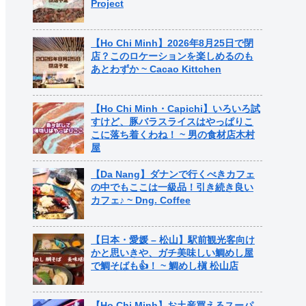
Project
【Ho Chi Minh】2026年8月25日で閉
店？このロケーションを楽しめるのも
あとわずか ~ Cacao Kittchen
【Ho Chi Minh・Capichi】いろいろ試
すけど、豚バラスライスはやっぱりこ
こに落ち着くわね！ ~ 男の食材店木村
屋
【Da Nang】ダナンで行くべきカフェ
の中でもここは一級品！引き続き良い
カフェ♪ ~ Dng. Coffee
【日本・愛媛 – 松山】駅前観光客向け
かと思いきや、ガチ美味しい鯛めし屋
で鯛そばも👍！ ~ 鯛めし槇 松山店
【Ho Chi Minh】お土産買えるスーパ