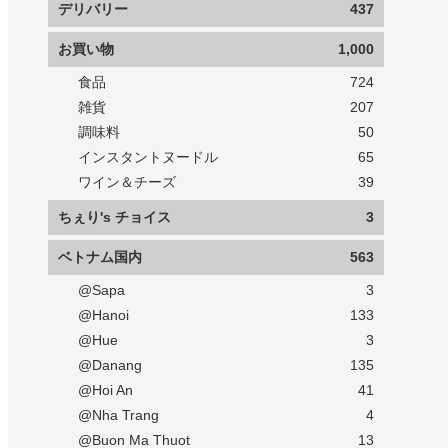
デリバリー
437
お買い物
1,000
食品
724
雑貨
207
調味料
50
インスタントヌードル
65
ワイン＆チーズ
39
ちぇり's チョイス
3
ベトナム国内
563
@Sapa
3
@Hanoi
133
@Hue
3
@Danang
135
@Hoi An
41
@Nha Trang
4
@Buon Ma Thuot
13