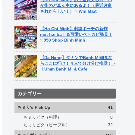
が街のど真ん中にあるよ！（最近改良
されたらしい！） ~ Win Mart
【Ho Chi Minh】刺繍ポーチの新作
mot hai ba！＆可愛いベトカピ発見！
~ 950 Shop Binh Minh
【Da Nang】ダナンでBanh Mi朝食な
らここに行け！４人で分け分け推奨！ ~
！Umm Banh Mi & Cafe
カテゴリー
ちぇり's Pick Up
41
ちぇりピク（料理）
8
ちぇりピク（ピープル）
32