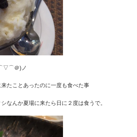
⌒▽⌒＠)ノ
に来たことあったのに一度も食べた事
クシなんか夏場に来たら日に２度は食うで。