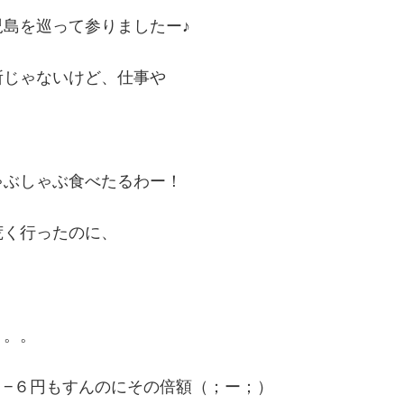
島を巡って参りましたー♪
所じゃないけど、仕事や
ゃぶしゃぶ食べたるわー！
荒く行ったのに、
。。。
５−６円もすんのにその倍額（；ー；）