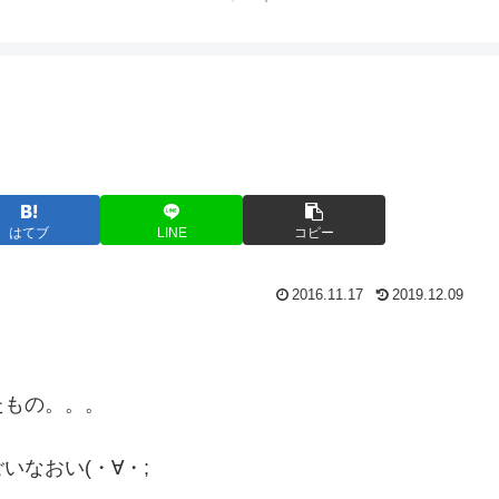
ト中営業予定追記） ~
Fame Nail
はてブ
LINE
コピー
2016.11.17
2019.12.09
たもの。。。
なおい(・∀・;