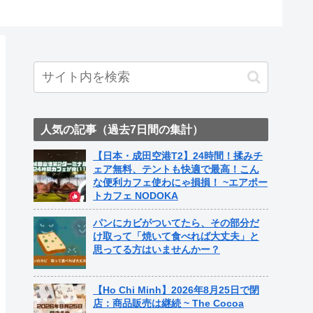
人気の記事（過去7日間の集計）
【日本・成田空港T2】24時間！揉みチ
ェア無料、テントも快適で最高！こん
な便利カフェ使わにゃ損損！ ~エアポー
トカフェ NODOKA
パンにカビがついてたら、その部分だ
け取って「焼いて食べれば大丈夫」と
思ってる方はいませんかー？
【Ho Chi Minh】2026年8月25日で閉
店：商品販売は継続 ~ The Cocoa