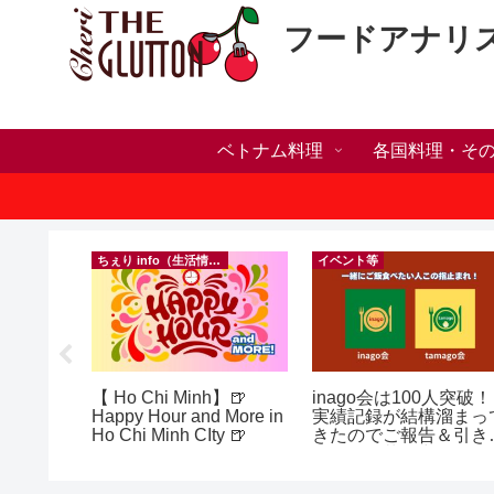
フードアナリ
ベトナム料理
各国料理・そ
ちぇり info（生活情報）
イベント等
h】新年ラ
【 Ho Chi Minh】🍺
inago会は100人突破！
しかった
Happy Hour and More in
実績記録が結構溜まっ
ne shop
Ho Chi Minh CIty 🍺
きたのでご報告＆引き
きお仲間募集中♪