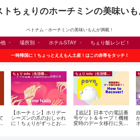
ストちぇりのホーチミンの美味いも
ベトナム・ホーチミンの美味いもんが満載！
の他
場所別
ホテルSTAY
ちぇり飯レシピ！
一時帰国に！ちょっとええもん土産！はこの赤帯をタッチ！
ちぇり info（生活情報）
ちぇり info（生活情報）
【ホーチミン】ホリデー
【追記】日本での電話番
て
シーズンの爪のおしゃれ
号ゲット＆キープ！機種
続
に！ちぇりがずっとお世
変時のデータ移行に失敗
話になってるネイルサロ
したけど復活できた話！
ンで平日15％OFF！
~ povo
（テト前不適用期間&テ