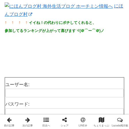
にほ
んブログ村
↑ ↑ ↑ ↑
イイね！の代わりにポチしてくれると、
参加してるランキングが上がって喜びますヾ(＠⌒ー⌒＠)ノ
ユーザー名:
パスワード:
ログイン状態を保
前の記事
次の記事
目次へ
シェア
LINE＠
ちぇりまっぷ
Lazada掲示板