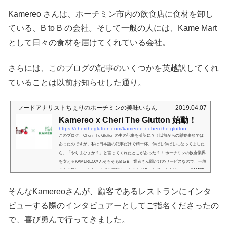
Kamereo さんは、ホーチミン市内の飲食店に食材を卸し
ている、B to B の会社。そして一般の人には、Kame Mart
として日々の食材を届けてくれている会社。
さらには、このブログの記事のいくつかを英越訳してくれ
ていることは以前お知らせした通り。
フードアナリストちぇりのホーチミンの美味いもん
2019.04.07
Kamereo x Cheri The Glutton 始動！
https://cheritheglutton.com/kamereo-x-cheri-the-glutton
このブログ、Cheri The Glutton の中の記事を英訳に？！以前からの懸案事項では
あったのですが、私は日本語の記事だけで精一杯。伸ばし伸ばしになってました
ら、「やりまひょか？」と言ってくれたとこがあった？！ ホーチミンの飲食業界
を支えるKAMEREOさんそもそもB to B、業者さん間だけのサービスなので、一般
の人の目にはつかないのでご存知ない方の方が多いと思いますが。。。 KAMER
EOさんは、飲食事業者向けのBtoB、Business to Business のECプラットフォーム
を運営されている会社です。社長さんは日本の方。し...
そんなKamereoさんが、顧客であるレストランにインタ
ビューする際のインタビュアーとしてご指名くださったの
で、喜び勇んで行ってきました。