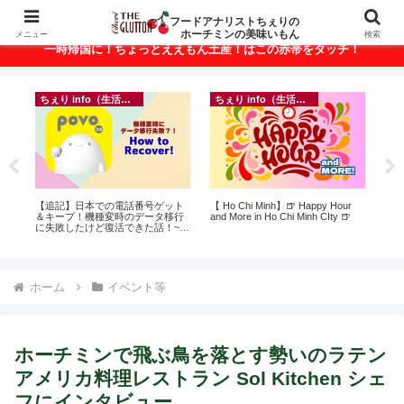
ベトナム・ホーチミンの美味いもんが満載！
フードアナリストちぇりの
ホーチミンの美味いもん
メニュー
検索
一時帰国に！ちょっとええもん土産！はこの赤帯をタッチ！
ちぇり info（生活情報）
ちぇり info（生活情報）
フ
に
【追記】日本での電話番号ゲット
【 Ho Chi Minh】🍺 Happy Hour
【H
ン
＆キープ！機種変時のデータ移行
and More in Ho Chi Minh CIty 🍺
美味し
に失敗したけど復活できた話！~
sho
povo
ホーム
イベント等
ホーチミンで飛ぶ鳥を落とす勢いのラテン
アメリカ料理レストラン Sol Kitchen シェ
フにインタビュー