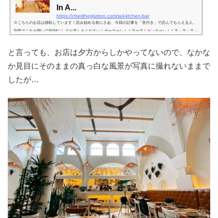
In A...
https://cheritheglutton.com/sol-ktchen-bar
※こちらのお店は移転しています！読み始める前にさあ、今回の記事を「音付き」で読んでもらえる人。
別窓でこれを開いてBGMにしてお楽しみください！ボーラーレ！！ヲーヲ！カンターレ！！ヲ・ヲ・ヲ・
ヲ！！はい、ジプシー・キングスで喜んだ人、同世代！！そうなんです、こちらのお店は中南米料理。ち
ょっと日本人的にはすぐにあれこれ想像しづらいかもしれませんが、メキシカンを中心としたフュージョ
と言っても、お店は夕方からしかやってないので、なかな
ンと思って頂けたらいいかしら。ジプシー・キングスは南仏だけども（笑）、まぁラティーノ。ホーチミ
ンにはメキシカンのお店、以前...
か見目にそのままの真っ白な風景が写真に撮れないままで
したが…