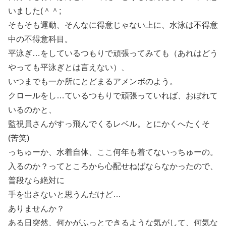
いました(＾＾;
そもそも運動、そんなに得意じゃない上に、水泳は不得意
中の不得意科目。
平泳ぎ…をしているつもりで頑張ってみても（あれはどう
やっても平泳ぎとは言えない）、
いつまでも一か所にとどまるアメンボのよう。
クロールをし…ているつもりで頑張っていれば、おぼれて
いるのかと、
監視員さんがすっ飛んでくるレベル。とにかくへたくそ
(苦笑)
っちゅーか、水着自体、ここ何年も着てないっちゅーの。
入るのか？ってところから心配せねばならなかったので、
普段なら絶対に
手を出さないと思うんだけど…
ありませんか？
ある日突然、何かがふっとできるような気がして、何気な