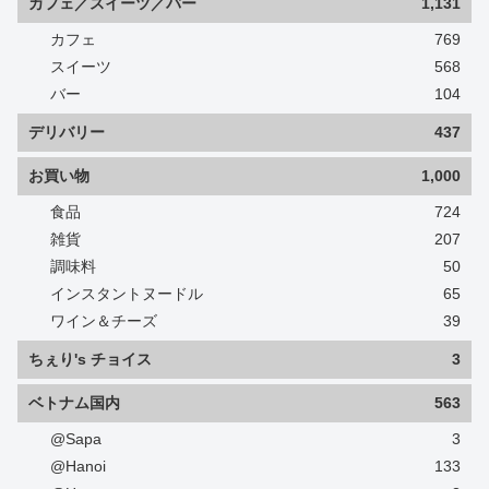
カフェ／スイーツ／バー
1,131
カフェ
769
スイーツ
568
バー
104
デリバリー
437
お買い物
1,000
食品
724
雑貨
207
調味料
50
インスタントヌードル
65
ワイン＆チーズ
39
ちぇり's チョイス
3
ベトナム国内
563
@Sapa
3
@Hanoi
133