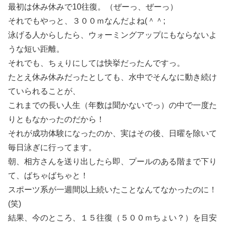
最初は休み休みで10往復。（ぜーっ、ぜーっ）
それでもやっと、３００ｍなんだよね(＾＾;
泳げる人からしたら、ウォーミングアップにもならないよ
うな短い距離。
それでも、ちぇりにしては快挙だったんですっ。
たとえ休み休みだったとしても、水中でそんなに動き続け
ていられることが、
これまでの長い人生（年数は聞かないでっ）の中で一度た
りともなかったのだから！
それが成功体験になったのか、実はその後、日曜を除いて
毎日泳ぎに行ってます。
朝、相方さんを送り出したら即、プールのある階まで下り
て、ばちゃばちゃと！
スポーツ系が一週間以上続いたことなんてなかったのに！
(笑)
結果、今のところ、１５往復（５００ｍちょい？）を目安