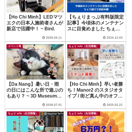
【Ho Chi Minh】LEDマツ
【ちぇりまっぷ有料版限定
エクの日本人施術者さんが
記事】今頃体のメンテナン
新店で活躍中！ ~ Bird.
スに目覚めました ちぇり
紹介で初回半額
2026.04.11
2024.12.03
イベント等
ちぇり info（生活情報）
【Da Nang】暑い日・雨
【Ho Chi Minh】早い者勝
の日にはこんな所で遊ぶの
ち！Manor2 のスタジオタ
もあり？ ~ 3D Museum
イプ / 街ど真ん中のオフィ
Art in paradise Da Nang
ススペース、ご興味ないで
2026.07.01
2025.02.22
すか？(^・^)
ちぇり info（生活情報）
ちぇり info（生活情報）