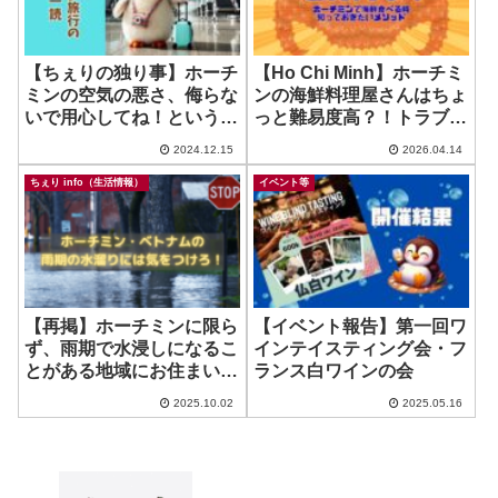
【ちぇりの独り事】ホーチ
【Ho Chi Minh】ホーチミ
ミンの空気の悪さ、侮らな
ンの海鮮料理屋さんはちょ
いで用心してね！という話
っと難易度高？！トラブル
と保険は大事だよという話
回避ポイント！
2024.12.15
2026.04.14
ちぇり info（生活情報）
イベント等
【再掲】ホーチミンに限ら
【イベント報告】第一回ワ
ず、雨期で水浸しになるこ
インテイスティング会・フ
とがある地域にお住まい・
ランス白ワインの会
ご旅行に行かれる方に気を
2025.10.02
2025.05.16
つけてほしいこと