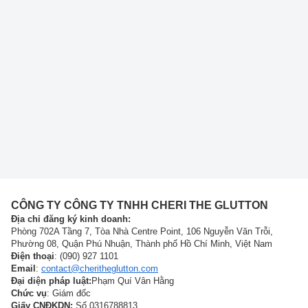
CÔNG TY CÔNG TY TNHH CHERI THE GLUTTON
Địa chỉ đăng ký kinh doanh:
Phòng 702A Tầng 7, Tòa Nhà Centre Point, 106 Nguyễn Văn Trỗi,
Phường 08, Quận Phú Nhuận, Thành phố Hồ Chí Minh, Việt Nam
Điện thoại
: (090) 927 1101
Email
:
contact@cheritheglutton.com
Đại diện pháp luật:
Phạm Quí Vân Hằng
Chức vụ
: Giám đốc
Giấy CNĐKDN:
Số 0316788813