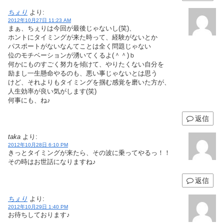
ちぇり
より:
2012年10月27日 11:23 AM
まぁ、ちぇりは今回が最後じゃないし(笑)、
ホントにタイミングが来た時って、経験がないとか
パスポートがないなんてことは全く問題じゃない
位のモチベーションが湧いてくるよ(＾＾)ｂ
何かにものすごく努力を傾けて、やりたくない自分を
励まし一生懸命やるのも、悪い事じゃないとは思う
けど、それよりもタイミングを掴む感覚を磨いた方が、
人生効率が良い気がします(笑)
何事にも、ね♪
返信
taka
より:
2012年10月28日 6:10 PM
きっとタイミングが来たら、その波に乗ってやるっ！！
その時はお世話になりますね♪
返信
ちぇり
より:
2012年10月29日 1:40 PM
お待ちしております♪