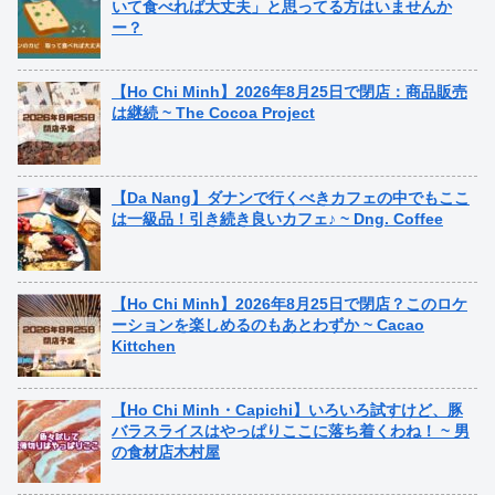
いて食べれば大丈夫」と思ってる方はいませんか
ー？
【Ho Chi Minh】2026年8月25日で閉店：商品販売
は継続 ~ The Cocoa Project
【Da Nang】ダナンで行くべきカフェの中でもここ
は一級品！引き続き良いカフェ♪ ~ Dng. Coffee
【Ho Chi Minh】2026年8月25日で閉店？このロケ
ーションを楽しめるのもあとわずか ~ Cacao
Kittchen
【Ho Chi Minh・Capichi】いろいろ試すけど、豚
バラスライスはやっぱりここに落ち着くわね！ ~ 男
の食材店木村屋