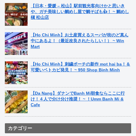
【日本・愛媛 – 松山】駅前観光客向けかと思いき
や、ガチ美味しい鯛めし屋で鯛そばも👍！ ~ 鯛めし
槇 松山店
【Ho Chi Minh】お土産買えるスーパが街のど真ん
中にあるよ！（最近改良されたらしい！） ~ Win
Mart
【Ho Chi Minh】刺繍ポーチの新作 mot hai ba！＆
可愛いベトカピ発見！ ~ 950 Shop Binh Minh
【Da Nang】ダナンでBanh Mi朝食ならここに行
け！４人で分け分け推奨！ ~ ！Umm Banh Mi &
Cafe
カテゴリー