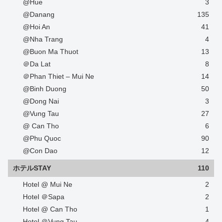
@Hue
3
@Danang
135
@Hoi An
41
@Nha Trang
4
@Buon Ma Thuot
13
＠Da Lat
8
＠Phan Thiet – Mui Ne
14
@Binh Duong
50
@Dong Nai
3
@Vung Tau
27
@ Can Tho
6
@Phu Quoc
90
@Con Dao
12
ホテルSTAY
110
Hotel @ Mui Ne
2
Hotel ＠Sapa
2
Hotel @ Can Tho
1
Hotel ＠Vung Tau
4