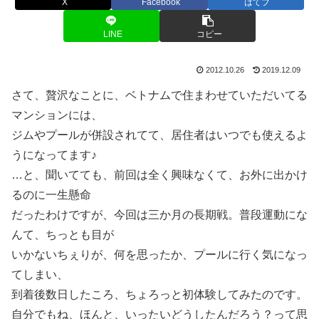
X
Facebook
はてブ
LINE
コピー
2012.10.26
2019.12.09
さて、贅沢なことに、ベトナムで住まわせていただいてる
マンションには、
ジムやプールが併設されてて、居住者はいつでも使えるよ
うになってます♪
…と、聞いてても、前回は全く興味なくて、お外に出かけ
るのに一生懸命
だったわけですが、今回は三か月の長期戦。普段運動にな
んて、ちっとも目が
いかないちぇりが、何を思ったか、プールに行く気になっ
てしまい、
到着後数日したころ、ちょろっと初体験してみたのです。
自分でもね、ほんと、いったいどうしたんだろう？って思