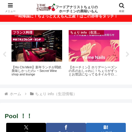
ベトナム・ホーチミンの美味いもんが満載！
フードアナリストちぇりの
ホーチミンの美味いもん
メニュー
検索
一時帰国に！ちょっとええもん土産！はこの赤帯をタッチ！
フランス料理
ちぇり info（生活情報）
って
【Ho Chi Minh】新年ランチが悶絶
【ホーチミン】ホリデーシーズン
【
こん
美味しかったの♪ ~ Secret Wine
の爪のおしゃれに！ちぇりがずっ
＆
shop and lounge
とお世話になってるネイルサロン
に
で平日15％OFF！（テト前不適用
pov
期間&テト中営業予定追記） ~
Fame Nail
ホーム
ちぇり info（生活情報）
Pool ！！