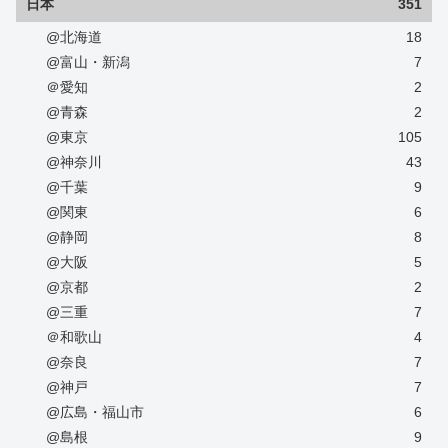
日本
351
@北海道
18
@富山・新潟
7
＠愛知
2
@青森
2
@東京
105
@神奈川
43
@千葉
9
@関東
6
@静岡
8
@大阪
5
@京都
2
@三重
7
＠和歌山
4
@奈良
7
@神戸
7
@広島・福山市
6
@島根
9