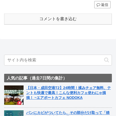
返信
コメントを書き込む
人気の記事（過去7日間の集計）
【日本・成田空港T2】24時間！揉みチェア無料、テ
ントも快適で最高！こんな便利カフェ使わにゃ損
損！ ~エアポートカフェ NODOKA
パンにカビがついてたら、その部分だけ取って「焼