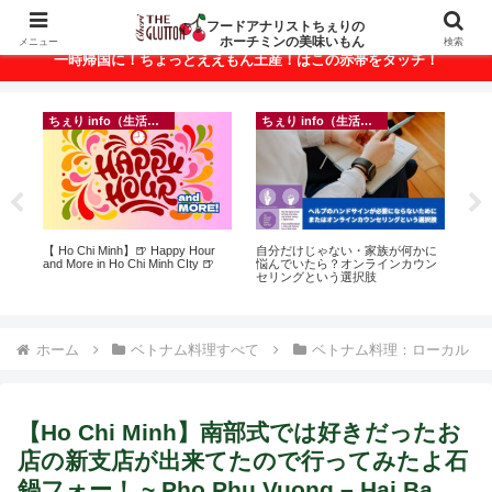
ベトナム・ホーチミンの美味いもんが満載！
フードアナリストちぇりの
ホーチミンの美味いもん
メニュー
検索
一時帰国に！ちょっとええもん土産！はこの赤帯をタッチ！
ちぇり info（生活情報）
ちぇり info（生活情報）
フ
録が
【 Ho Chi Minh】🍺 Happy Hour
自分だけじゃない・家族が何かに
【H
引
and More in Ho Chi Minh CIty 🍺
悩んでいたら？オンラインカウン
美味し
セリングという選択肢
sho
ホーム
ベトナム料理すべて
ベトナム料理：ローカル
【Ho Chi Minh】南部式では好きだったお
店の新支店が出来てたので行ってみたよ石
鍋フォー！ ~ Pho Phu Vuong – Hai Ba