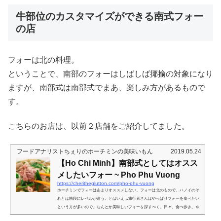
牛部位のカスタマイズができる南式フォー
の店
フォーは北の料理。
ということで、南部のフォーはしばしば揶揄の対象になり
ますが、南部式は南部式でまあ、楽しみ方があるもので
す。
こちらのお店は、以前２店舗をご紹介してました。
フードアナリストちぇりのホーチミンの美味いもん
2019.05.24
【Ho Chi Minh】南部式としてはオスス
メしたいフォー ~ Pho Phu Vuong
https://cheritheglutton.com/pho-phu-vuong
ホーチミンでフォーはあまりオススメしない。フォーは北のもので、ハノイのそ
れとは格段にレベルが違う。とはいえ…旅行者さんはやっぱりフォーを食べたい
という方が多いので、なんとか美味しいフォーを探すべく、日々、食べ歩き。や
っとご紹介したいフォーに出会えましたよ。※こちら2024年6月の３店舗目のレポ