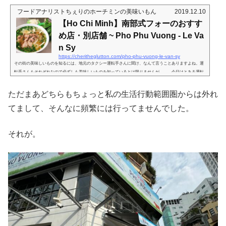
にて以前とは少し乾燥を違えているのでご了承ください。（飲食的）発展が著し
フードアナリストちぇりのホーチミンの美味いもん
2019.12.10
いエリア観光名（迷？）所のベンタン市場から南側、サイゴン川にほど近いエリ
アには、最近ガスガス飲食店ができております。対岸の４区辺りには居住...
【Ho Chi Minh】南部式フォーのおすす
め店・別店舗 ~ Pho Phu Vuong - Le Va
n Sy
https://cheritheglutton.com/pho-phu-vuong-le-van-sy
その街の美味しいものを知るには、地元のタクシー運転手さんに聞け、なんて言うことありますよね。運
転手さんもそれぞれなので必ずしも美味しいものを知っているとは限りませんが。。。今日はとある運転
手さんのオススメです。と思ったら…？※こちら2024年6月の３店舗目のレポにて以前とは少し乾燥を違え
ているのでご了承ください。お店のリサーチ車で移動している間はリサーチタイム。窓からの景色に見え
ただまあどちらもちょっと私の生活行動範囲圏からは外れ
た興味深いお店はすかさず写真。写真が間に合わないときは住所を記憶してから地図にマーク。移動中は
忙しい。もしくは。。。運転手...
てまして、そんなに頻繁には行ってませんでした。
それが。