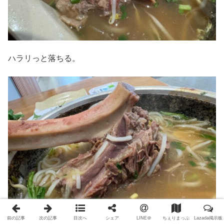
ハラリっと落ちる。
前の記事
次の記事
目次へ
シェア
LINE＠
ちぇりまっぷ
Lazada掲示板