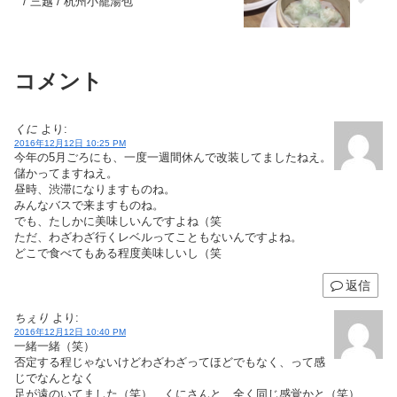
/ 三越 / 杭州小籠湯包
コメント
くに
より:
2016年12月12日 10:25 PM
今年の5月ごろにも、一度一週間休んで改装してましたねえ。
儲かってますねえ。
昼時、渋滞になりますものね。
みんなバスで来ますものね。
でも、たしかに美味しいんですよね（笑
ただ、わざわざ行くレベルってこともないんですよね。
どこで食べてもある程度美味しいし（笑
返信
ちぇり
より:
2016年12月12日 10:40 PM
一緒一緒（笑）
否定する程じゃないけどわざわざってほどでもなく、って感
じでなんとなく
足が遠のいてました（笑） くにさんと、全く同じ感覚かと（笑）