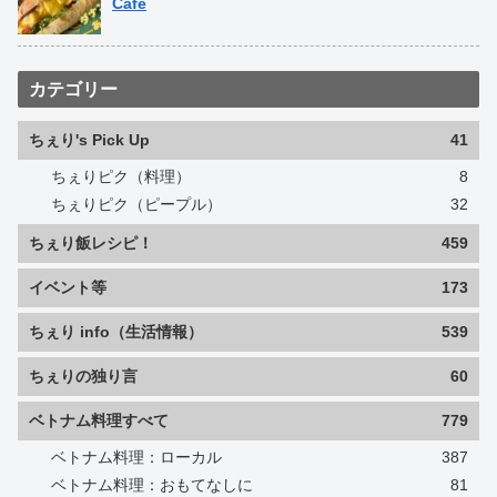
Cafe
カテゴリー
ちぇり's Pick Up
41
ちぇりピク（料理）
8
ちぇりピク（ピープル）
32
ちぇり飯レシピ！
459
イベント等
173
ちぇり info（生活情報）
539
ちぇりの独り言
60
ベトナム料理すべて
779
ベトナム料理：ローカル
387
ベトナム料理：おもてなしに
81