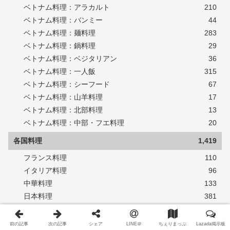
ベトナム料理：アラカルト
210
ベトナム料理：バンミー
44
ベトナム料理：麺料理
283
ベトナム料理：鍋料理
29
ベトナム料理：ベジタリアン
36
ベトナム料理：一人飯
315
ベトナム料理：シーフード
67
ベトナム料理：山羊料理
17
ベトナム料理：北部料理
13
ベトナム料理：中部・フエ料理
20
各国料理
1,419
フランス料理
110
イタリア料理
96
中華料理
133
日本料理
381
ステーキ・焼肉・BBQ
124
ラーメン
37
前の記事
次の記事
シェア
LINE＠
ちぇりまっぷ
Lazada掲示板