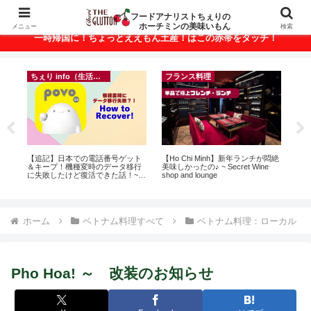
ベトナム・ホーチミンの美味いもんが満載！
フードアナリストちぇりの
ホーチミンの美味いもん
メニュー
検索
一時帰国に！ちょっとええもん土産！はこの赤帯をタッチ！
ちぇり info（生活情報）
フランス料理
r
【追記】日本での電話番号ゲット
【Ho Chi Minh】新年ランチが悶絶
自

＆キープ！機種変時のデータ移行
美味しかったの♪ ~ Secret Wine
悩
に失敗したけど復活できた話！~
shop and lounge
セ
povo
ホーム
ベトナム料理すべて
ベトナム料理：ローカル
Pho Hoa! ～ 改装のお知らせ