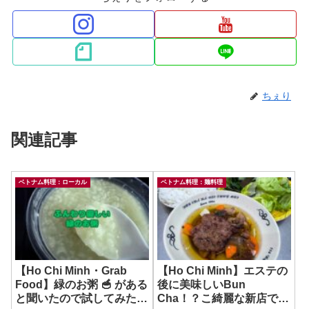
ちぇり
関連記事
ベトナム料理：ローカル
ベトナム料理：麺料理
【Ho Chi Minh・Grab
【Ho Chi Minh】エステの
Food】緑のお粥 🥣 がある
後に美味しいBun
と聞いたので試してみた
Cha！？こ綺麗な新店でき