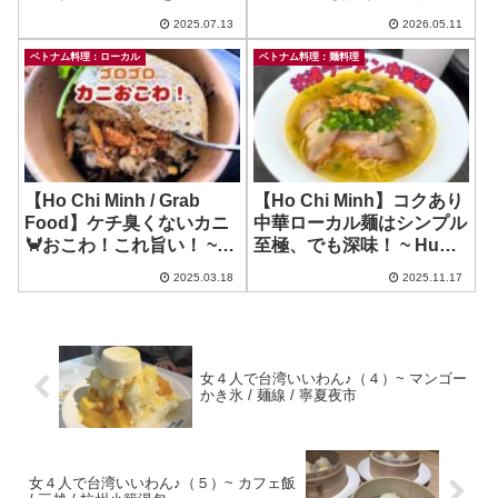
したが…？（KDKM）
ら…？ ~ Pho Chua
2025.07.13
2026.05.11
Thanh
ベトナム料理：ローカル
ベトナム料理：麺料理
【Ho Chi Minh / Grab
【Ho Chi Minh】コクあり
Food】ケチ臭くないカニ
中華ローカル麺はシンプル
🦀おこわ！これ旨い！ ~
至極、でも深味！ ~ Hu
Xoi Ghe 192
Tieu Mi Ga Ca HAO PHAT
2025.03.18
2025.11.17
女４人で台湾いいわん♪（４）~ マンゴー
かき氷 / 麺線 / 寧夏夜市
女４人で台湾いいわん♪（５）~ カフェ飯