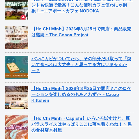
ントも快適で最高！こんな便利カフェ使わにゃ損
損！ ~エアポートカフェ NODOKA
【Ho Chi Minh】2026年8月25日で閉店：商品販売
は継続 ~ The Cocoa Project
パンにカビがついてたら、その部分だけ取って「焼
いて食べれば大丈夫」と思ってる方はいませんか
ー？
【Ho Chi Minh】2026年8月25日で閉店？このロケ
ーションを楽しめるのもあとわずか ~ Cacao
Kittchen
【Ho Chi Minh・Capichi】いろいろ試すけど、豚
バラスライスはやっぱりここに落ち着くわね！ ~ 男
の食材店木村屋