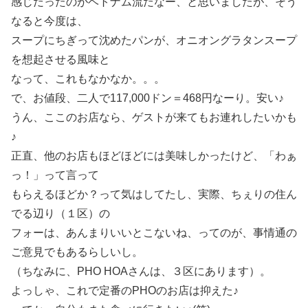
感じだったのがベトナム流だなー、と思いましたが、そう
なると今度は、
スープにちぎって沈めたパンが、オニオングラタンスープ
を想起させる風味と
なって、これもなかなか。。。
で、お値段、二人で117,000ドン＝468円なーり。安い♪
うん、ここのお店なら、ゲストが来てもお連れしたいかも
♪
正直、他のお店もほどほどには美味しかったけど、「わぁ
っ！」って言って
もらえるほどか？って気はしてたし、実際、ちぇりの住ん
でる辺り（１区）の
フォーは、あんまりいいとこないね、ってのが、事情通の
ご意見でもあるらしいし。
（ちなみに、PHO HOAさんは、３区にあります）。
よっしゃ、これで定番のPHOのお店は抑えた♪