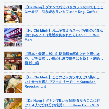
【Da Nang】ダナンで行くべきカフェの中でもここ
は一級品！引き続き良いカフェ♪ ~ Dng. Coffee
【Ho Chi Minh】お土産買えるスーパが街のど真ん
中にあるよ！（最近改良されたらしい！） ~ Win
Mart
【日本・愛媛 – 松山】駅前観光客向けかと思いき
や、ガチ美味しい鯛めし屋で鯛そばも👍！ ~ 鯛めし
槇 松山店
【Ho Chi Minh】ここのヒレカツすんごい美味し
い！食べ方選んでファミリーで！ ~ KatsuSan
Rreestaurant
【Da Nang】ダナンでBanh Mi朝食ならここに行
け！４人で分け分け推奨！ ~ ！Umm Banh Mi &