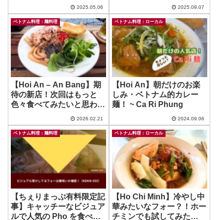
よ！ ~ Chao Trang Hang
てました！ ~ Bun Cha Ha
2025.05.06
2025.09.07
Xanh
Noi
ベトナム料理：麺料理
ベトナム料理：ローカル
【Hoi An – An Bang】期
【Hoi An】朝だけのお楽
待の新店！次回はもっと
しみ・ベトナム的カレー
色々食べてみたいと思わせ
麺！ ~ Ca Ri Phung
る店！ ~ The Rao
2026.02.21
2024.09.06
ベトナム料理：麺料理
ベトナム料理：ローカル
【ちぇりまっぷ有料限定記
【Ho Chi Minh】冷やし中
事】キャッチーなビジュア
華みたいなフォー？！ホー
ルで人気の Pho を食べま
チミンでも試してみた