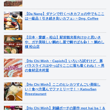
【Da Nang】ダナンで行くべきカフェの中でもここ
は一級品！引き続き良いカフェ♪ ~ Dng. Coffee
【日本・愛媛 – 松山】駅前観光客向けかと思いき
や、ガチ美味しい鯛めし屋で鯛そばも👍！ ~ 鯛めし
槇 松山店
【Ho Chi Minh・Capichi】いろいろ試すけど、豚
バラスライスはやっぱりここに落ち着くわね！ ~ 男
の食材店木村屋
【Ho Chi Minh】ここのヒレカツすんごい美味し
い！食べ方選んでファミリーで！ ~ KatsuSan
Rreestaurant
【Ho Chi Minh】刺繍ポーチの新作 mot hai ba！＆