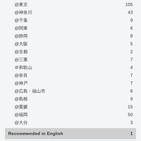
@東京
105
@神奈川
43
@千葉
9
@関東
6
@静岡
8
@大阪
5
@京都
2
@三重
7
＠和歌山
4
@奈良
7
@神戸
7
@広島・福山市
6
@島根
9
@愛媛
15
@福岡
50
@大分
3
Recommended in English
1