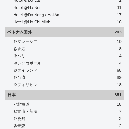
Hotel ＠Da Lat
2
Hotel @Ha Noi
11
Hotel @Da Nang / Hoi An
17
Hotel @Ho Chi Minh
16
ベトナム国外
203
＠マレーシア
10
@香港
8
＠バリ
4
＠シンガポール
4
＠タイランド
68
＠台湾
89
＠フィリピン
18
日本
351
@北海道
18
@富山・新潟
7
＠愛知
2
@青森
2