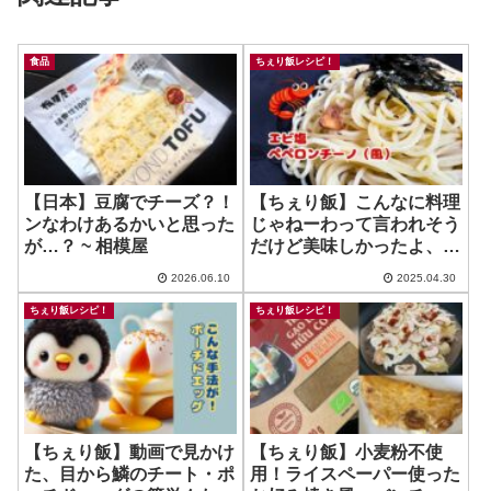
食品
ちぇり飯レシピ！
【日本】豆腐でチーズ？！
【ちぇり飯】こんなに料理
ンなわけあるかいと思った
じゃねーわって言われそう
が…？ ~ 相模屋
だけど美味しかったよ、エ
ビ塩ペペロンチーノ！
2026.06.10
2025.04.30
ちぇり飯レシピ！
ちぇり飯レシピ！
【ちぇり飯】動画で見かけ
【ちぇり飯】小麦粉不使
た、目から鱗のチート・ポ
用！ライスペーパー使った