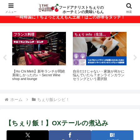
ベトナム・ホーチミンの美味いもんが満載！
フードアナリストちぇりの
ホーチミンの美味いもん
メニュー
検索
一時帰国に！ちょっとええもん土産！はこの赤帯をタッチ！
フランス料理
ちぇり info（生活情報）
ト
【Ho Chi Minh】新年ランチが悶絶
自分だけじゃない・家族が何かに
【H
行
美味しかったの♪ ~ Secret Wine
悩んでいたら？オンラインカウン
お
~
shop and lounge
セリングという選択肢
なに違う
には
Ros
ホーム
ちぇり飯レシピ！
【ちぇり飯！】OXテールの煮込み