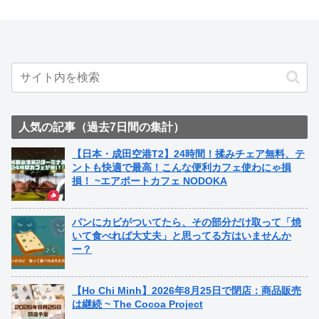
人気の記事（過去7日間の集計）
【日本・成田空港T2】24時間！揉みチェア無料、テ
ントも快適で最高！こんな便利カフェ使わにゃ損
損！ ~エアポートカフェ NODOKA
パンにカビがついてたら、その部分だけ取って「焼
いて食べれば大丈夫」と思ってる方はいませんか
ー？
【Ho Chi Minh】2026年8月25日で閉店：商品販売
は継続 ~ The Cocoa Project