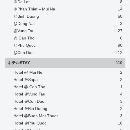
＠Da Lat
8
＠Phan Thiet – Mui Ne
14
@Binh Duong
50
@Dong Nai
3
@Vung Tau
27
@ Can Tho
6
@Phu Quoc
90
@Con Dao
12
ホテルSTAY
110
Hotel @ Mui Ne
2
Hotel ＠Sapa
2
Hotel @ Can Tho
1
Hotel ＠Vung Tau
4
Hotel ＠Con Dao
3
Hotel ＠Bin Duong
2
Hotel @Buon Mat Thuot
3
Hotel ＠Phu Quoc
18