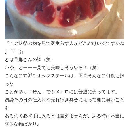
『この状態の物を見て涎垂らす人がどれだけいるですかね
(￣▽￣)』
とは旦那さんの談（笑）
いや、どーーー見ても美味しそうやろ！（笑）
こんなに立派なオックステールは、正直そんなに何度も扱
った
ことがありません。でもメトロには普通に売ってます。
勿論その日の仕入れや売れ行き具合によって棚に無いこと
も
あるので必ず手に入るとは言えませんが、ある時は本当に
立派な物ばかり♪