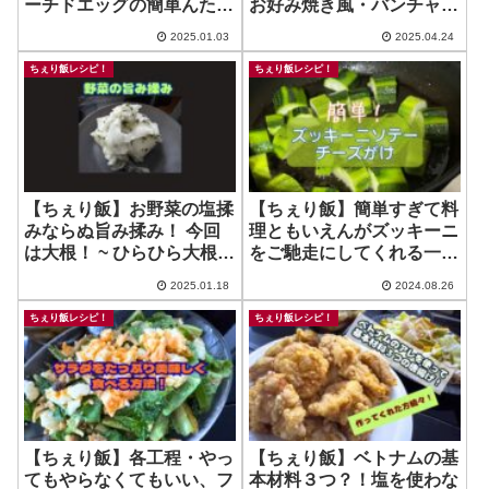
ーチドエッグの簡単んた作
お好み焼き風・バンチャン
り方、やってみた！
ヌン風ななんか
2025.01.03
2025.04.24
ちぇり飯レシピ！
ちぇり飯レシピ！
【ちぇり飯】お野菜の塩揉
【ちぇり飯】簡単すぎて料
みならぬ旨み揉み！ 今回
理ともいえんがズッキーニ
は大根！ ~ ひらひら大根の
をご馳走にしてくれる一品
梅しそ和え
なので！ ~ Zuccini
2025.01.18
2024.08.26
Cheese
ちぇり飯レシピ！
ちぇり飯レシピ！
【ちぇり飯】各工程・やっ
【ちぇり飯】ベトナムの基
てもやらなくてもいい、フ
本材料３つ？！塩を使わな