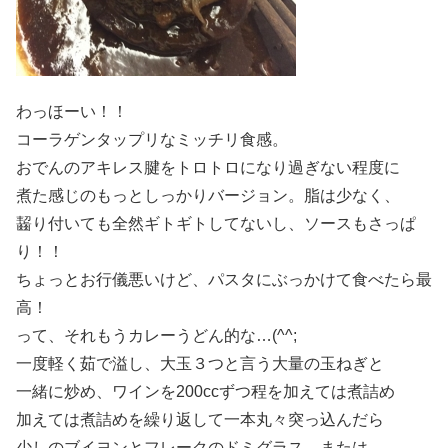
わっほーい！！
コーラゲンタップリなミッチリ食感。
おでんのアキレス腱をトロトロになり過ぎない程度に
煮た感じのもっとしっかりバージョン。脂は少なく、
齧り付いても全然ギトギトしてないし、ソースもさっぱ
り！！
ちょっとお行儀悪いけど、パスタにぶっかけて食べたら最
高！
って、それもうカレーうどん的な…(^^;
一度軽く茹で溢し、大玉３つと言う大量の玉ねぎと
一緒に炒め、ワインを200ccずつ程を加えては煮詰め
加えては煮詰めを繰り返して一本丸々突っ込んだら
少しのブイヨンとフレークのドミグラス、または、