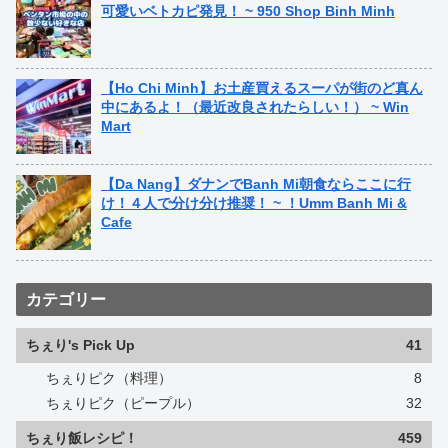
可愛いベトカピ発見！ ~ 950 Shop Binh Minh
【Ho Chi Minh】お土産買えるスーパが街のど真ん
中にあるよ！（最近改良されたらしい！） ~ Win
Mart
【Da Nang】ダナンでBanh Mi朝食ならここに行
け！４人で分け分け推奨！ ~ ！Umm Banh Mi &
Cafe
カテゴリー
ちぇり's Pick Up
41
ちぇりピク（料理）
8
ちぇりピク（ピープル）
32
ちぇり飯レシピ！
459