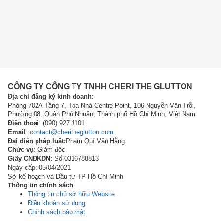
CÔNG TY CÔNG TY TNHH CHERI THE GLUTTON
Địa chỉ đăng ký kinh doanh:
Phòng 702A Tầng 7, Tòa Nhà Centre Point, 106 Nguyễn Văn Trỗi,
Phường 08, Quận Phú Nhuận, Thành phố Hồ Chí Minh, Việt Nam
Điện thoại
: (090) 927 1101
Email
:
contact@cheritheglutton.com
Đại diện pháp luật:
Phạm Quí Vân Hằng
Chức vụ
: Giám đốc
Giấy CNĐKDN:
Số 0316788813
Ngày cấp: 05/04/2021
Sở kế hoạch và Đầu tư TP Hồ Chí Minh
Thông tin chính sách
Thông tin chủ sở hữu Website
Điều khoản sử dụng
Chính sách bảo mật