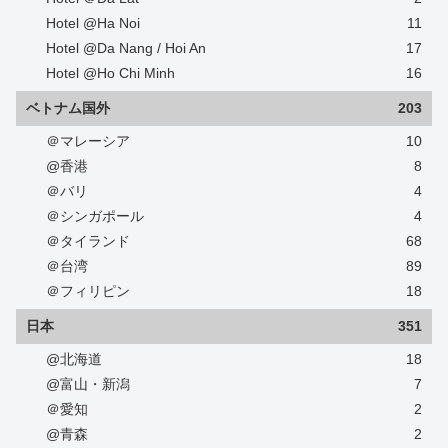
Hotel @Ha Noi
11
Hotel @Da Nang / Hoi An
17
Hotel @Ho Chi Minh
16
ベトナム国外
203
＠マレーシア
10
@香港
8
＠バリ
4
＠シンガポール
4
＠タイランド
68
＠台湾
89
＠フィリピン
18
日本
351
@北海道
18
@富山・新潟
7
＠愛知
2
@青森
2