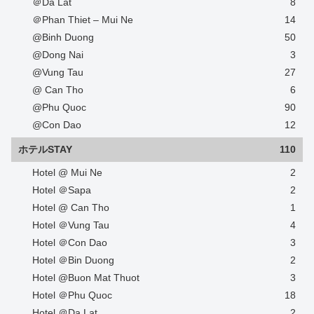
＠Da Lat
8
＠Phan Thiet – Mui Ne
14
@Binh Duong
50
@Dong Nai
3
@Vung Tau
27
@ Can Tho
6
@Phu Quoc
90
@Con Dao
12
ホテルSTAY
110
Hotel @ Mui Ne
2
Hotel ＠Sapa
2
Hotel @ Can Tho
1
Hotel ＠Vung Tau
4
Hotel ＠Con Dao
3
Hotel ＠Bin Duong
2
Hotel @Buon Mat Thuot
3
Hotel ＠Phu Quoc
18
Hotel ＠Da Lat
2