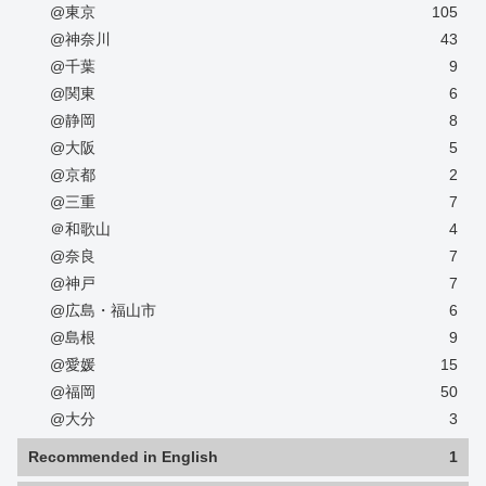
@東京
105
@神奈川
43
@千葉
9
@関東
6
@静岡
8
@大阪
5
@京都
2
@三重
7
＠和歌山
4
@奈良
7
@神戸
7
@広島・福山市
6
@島根
9
@愛媛
15
@福岡
50
@大分
3
Recommended in English
1