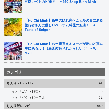
可愛いベトカピ発見！ ~ 950 Shop Binh Minh
【Ho Chi Minh】街中の隠れ家ヘムビルの奥にある
旅行者さんに優しいベトナム料理のお店！ ~ A
Taste of Saigon
【Ho Chi Minh】お土産買えるスーパが街のど真ん
中にあるよ！（最近改良されたらしい！） ~ Win
Mart
カテゴリー
ちぇり's Pick Up
41
ちぇりピク（料理）
8
ちぇりピク（ピープル）
32
ちぇり飯レシピ！
459