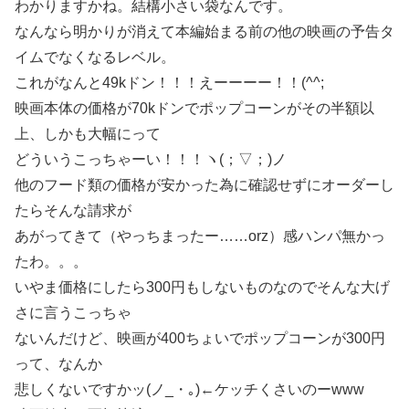
わかりますかね。結構小さい袋なんです。
なんなら明かりが消えて本編始まる前の他の映画の予告タ
イムでなくなるレベル。
これがなんと49kドン！！！えーーーー！！(^^;
映画本体の価格が70kドンでポップコーンがその半額以
上、しかも大幅にって
どういうこっちゃーい！！！ヽ(；▽；)ノ
他のフード類の価格が安かった為に確認せずにオーダーし
たらそんな請求が
あがってきて（やっちまったー……orz）感ハンパ無かっ
たわ。。。
いやま価格にしたら300円もしないものなのでそんな大げ
さに言うこっちゃ
ないんだけど、映画が400ちょいでポップコーンが300円
って、なんか
悲しくないですかッ(ノ_・｡)←ケッチくさいのーwww