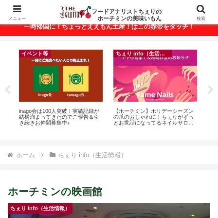
ベトナム・ホーチミンの美味いもんが満載！
フードアナリストちぇりの
ホーチミンの美味いもん
メニュー
検索
一時帰国に！ちょっとええもん土産！はこの赤帯をタッチ！
イベント等
ちぇり info（生活情報）
に
inago会は100人突破！実績記録が
【ホーチミン】ホリデーシーズン
【H
ン
結構溜まってきたのでご報告＆引
の爪のおしゃれに！ちぇりがずっ
お
き続きお仲間募集中♪
とお世話になってるネイルサロン
なに違う
で平日15％OFF！（テト前不適用
には
期間&テト中営業予定追記） ~
Ros
Fame Nail
ホーム
ちぇり info（生活情報）
ホーチミンの映画館
ちぇり info（生活情報）