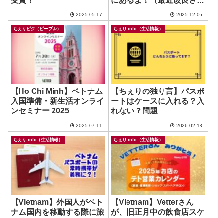
受賞！
にあるよ！（最近改良され
たらしい！） ~ Win Mart
2025.05.17
2025.12.05
ちぇりピク（ピープル）
ちぇり info（生活情報）
【Ho Chi Minh】ベトナム
【ちぇりの独り言】パスポ
入国準備・新生活オンライ
ートはケースに入れる？入
ンセミナー 2025
れない？問題
2025.07.11
2026.02.18
ちぇり info（生活情報）
ちぇり info（生活情報）
【Vietnam】外国人がベト
【Vietnam】Vetterさん
ナム国内を移動する際に旅
が、旧正月中の飲食店スケ