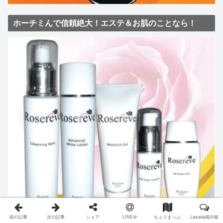
ホーチミんで信頼絶大！エステ＆お肌のことなら！
前の記事
次の記事
シェア
LINE＠
ちぇりまっぷ
Lazada掲示板