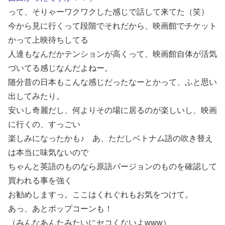
って、そりゃーワクワクした感じで話して来てた（笑）
今から見に行くって段階でそれだから、映画館でチケット
かって上映待ちしてる
人達もなんだかテンションが高くって、映画館自体が活気
づいてる感じなんだよねー。
随分昔の日本もこんな感じだったなーとかって、ふと思い
出してみたり。
安いし奇麗だし、何よりその場に居るのが楽しいし、映画
に行くの、すっごい
楽しみになったかも♪ あ、ただしベトナム語の吹き替え
は本当に味気ないので
ちゃんと英語のものなら原語バージョンのものを確認して
買われる事を強く
お勧めしますっ。ここはくれぐれもお気をつけて。
あっ、あとポップコーンも！
（みんなあんたみたいにセコくないよwww）