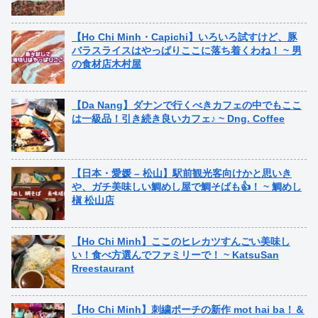
【Ho Chi Minh・Capichi】いろいろ試すけど、豚
バラスライスはやっぱりここに落ち着くわね！ ~ 男
の食材店木村屋
【Da Nang】ダナンで行くべきカフェの中でもここ
は一級品！引き続き良いカフェ♪ ~ Dng. Coffee
【日本・愛媛 – 松山】駅前観光客向けかと思いき
や、ガチ美味しい鯛めし屋で鯛そばも👍！ ~ 鯛めし
槇 松山店
【Ho Chi Minh】ここのヒレカツすんごい美味し
い！食べ方選んでファミリーで！ ~ KatsuSan
Rreestaurant
【Ho Chi Minh】刺繍ポーチの新作 mot hai ba！＆