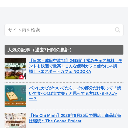
人気の記事（過去7日間の集計）
【日本・成田空港T2】24時間！揉みチェア無料、テ
ントも快適で最高！こんな便利カフェ使わにゃ損
損！ ~エアポートカフェ NODOKA
パンにカビがついてたら、その部分だけ取って「焼
いて食べれば大丈夫」と思ってる方はいませんか
ー？
【Ho Chi Minh】2026年8月25日で閉店：商品販売
は継続 ~ The Cocoa Project