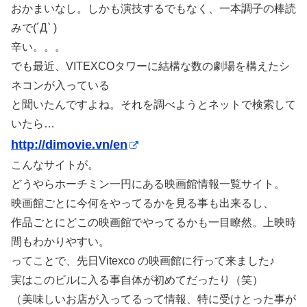
おかまいなし。しかも演技するでもなく、一本調子の棒読
みで(´Д` )
辛い。。。
でも最近、VITEXCOタワーに結構な数の劇場を構えたシ
ネコンが入っている
と聞いたんですよね。それを調べようとネットで検索して
いたら…
http://dimovie.vn/en
こんなサイトが。
どうやらホーチミン一円にある映画館情報一覧サイト。
映画館ごとに今何をやってるかを見る事も出来るし、
作品ごとにどこの映画館でやってるかも一目瞭然。上映時
間もわかりやすい。
ってことで、先日Vitexco の映画館に行って来ました♪
実はこのビルに入る事自体が初めてだったり（笑）
（美味しいお店が入ってるって情報、特に受けとった事が