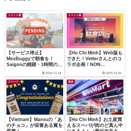
イベント等
イベント等
【サービス停止】
【Ho Chi Minh】Web版も
MexBuggyで朝食を！
できた！Vetterさんとのコ
Saigonの雑踏・1時間のシ
ラボ企画！NON
ョートライド！
Japaneseなお店特集！
2024.11.16
2025.10.02
スイーツ
食品
【Vietnam】Marouの「あ
【Ho Chi Minh】お土産買
のチョコ」が栄誉ある賞を
えるスーパが街のど真ん中