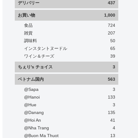
デリバリー
437
お買い物
1,000
食品
724
雑貨
207
調味料
50
インスタントヌードル
65
ワイン＆チーズ
39
ちぇり's チョイス
3
ベトナム国内
563
@Sapa
3
@Hanoi
133
@Hue
3
@Danang
135
@Hoi An
41
@Nha Trang
4
@Buon Ma Thuot
13