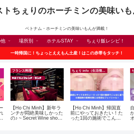
ストちぇりのホーチミンの美味いも
ベトナム・ホーチミンの美味いもんが満載！
の他
場所別
ホテルSTAY
ちぇり飯レシピ！
一時帰国に！ちょっとええもん土産！はこの赤帯をタッチ！
フランス料理
ちぇり info（生活情報）
ー
【Ho Chi Minh】新年ラ
【Ho Chi Minh】帰国直
れ
ンチが悶絶美味しかった
前にやっておきたい！た
世
の♪ ~ Secret Wine shop
った1回の施術でこんな
ロ
and lounge
に違う？！ ＆帰国時の
乾燥対策には有効なフェ
テ
イシャル！ ~ Rosereve