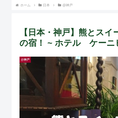
ト中営業予定追記） ~
ホーム
日本
@神戸
Fame Nail
【日本・神戸】熊とスイ
の宿！ ~ ホテル ケー
@神戸