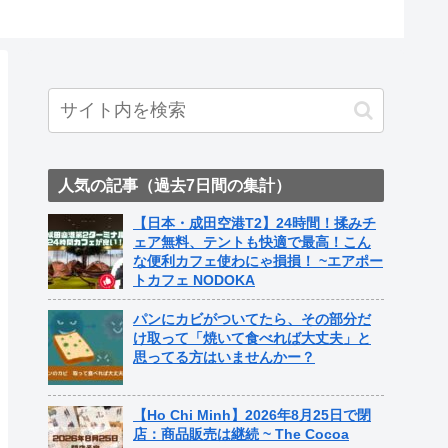
人気の記事（過去7日間の集計）
【日本・成田空港T2】24時間！揉みチ
ェア無料、テントも快適で最高！こん
な便利カフェ使わにゃ損損！ ~エアポー
トカフェ NODOKA
パンにカビがついてたら、その部分だ
け取って「焼いて食べれば大丈夫」と
思ってる方はいませんかー？
【Ho Chi Minh】2026年8月25日で閉
店：商品販売は継続 ~ The Cocoa