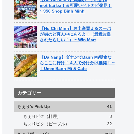
mot hai ba！＆可愛いベトカピ発見！
~ 950 Shop Binh Minh
【Ho Chi Minh】お土産買えるスーパ
が街のど真ん中にあるよ！（最近改良
されたらしい！） ~ Win Mart
【Da Nang】ダナンでBanh Mi朝食な
らここに行け！４人で分け分け推奨！ ~
！Umm Banh Mi & Cafe
カテゴリー
ちぇり's Pick Up
41
ちぇりピク（料理）
8
ちぇりピク（ピープル）
32