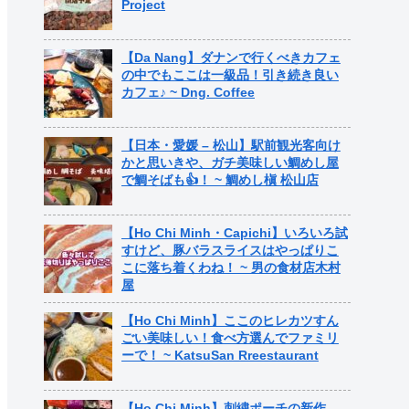
Project
【Da Nang】ダナンで行くべきカフェ
の中でもここは一級品！引き続き良い
カフェ♪ ~ Dng. Coffee
【日本・愛媛 – 松山】駅前観光客向け
かと思いきや、ガチ美味しい鯛めし屋
で鯛そばも👍！ ~ 鯛めし槇 松山店
【Ho Chi Minh・Capichi】いろいろ試
すけど、豚バラスライスはやっぱりこ
こに落ち着くわね！ ~ 男の食材店木村
屋
【Ho Chi Minh】ここのヒレカツすん
ごい美味しい！食べ方選んでファミリ
ーで！ ~ KatsuSan Rreestaurant
【Ho Chi Minh】刺繍ポーチの新作