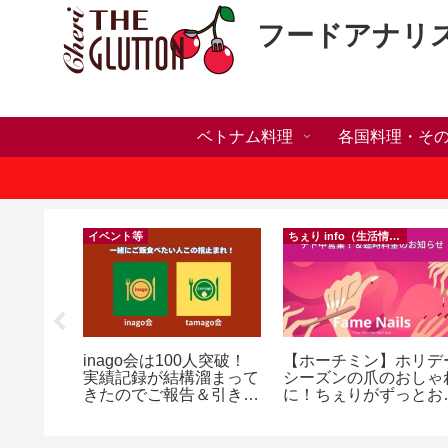
フードアナリ
ベトナム料理
各国料理・そ
）
イベント等
ちぇり info（生活情報）
】🍺
inago会は100人突破！
【ホーチミン】ホリデ
 More in
実績記録が結構溜まって
シーズンの爪のおしゃ
y 🍺
きたのでご報告＆引き続
に！ちぇりがずっとお
きお仲間募集中♪
話になってるネイルサ
ンで平日15％OFF！
（テト前不適用期間&