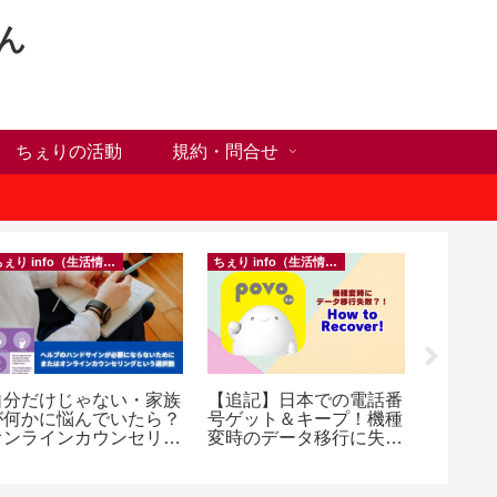
ん
ちぇりの活動
規約・問合せ
ちぇり info（生活情報）
ちぇり info（生活情報）
自分だけじゃない・家族
【追記】日本での電話番
【 Ho C
が何かに悩んでいたら？
号ゲット＆キープ！機種
Happy H
オンラインカウンセリン
変時のデータ移行に失敗
Ho Chi M
グという選択肢
したけど復活できた話！
~ povo