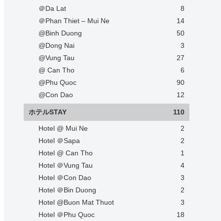
＠Da Lat
8
＠Phan Thiet – Mui Ne
14
@Binh Duong
50
@Dong Nai
3
@Vung Tau
27
@ Can Tho
6
@Phu Quoc
90
@Con Dao
12
ホテルSTAY
110
Hotel @ Mui Ne
2
Hotel ＠Sapa
2
Hotel @ Can Tho
1
Hotel ＠Vung Tau
4
Hotel ＠Con Dao
3
Hotel ＠Bin Duong
2
Hotel @Buon Mat Thuot
3
Hotel ＠Phu Quoc
18