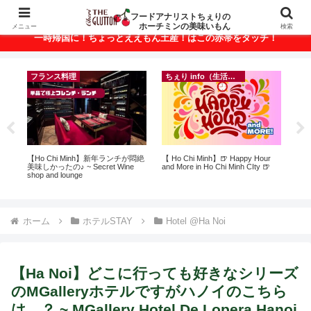
ベトナム・ホーチミンの美味いもんが満載！
フードアナリストちぇりの
ホーチミンの美味いもん
メニュー
検索
一時帰国に！ちょっとええもん土産！はこの赤帯をタッチ！
フランス料理
ちぇり info（生活情報）
に
【Ho Chi Minh】新年ランチが悶絶
【 Ho Chi Minh】🍺 Happy Hour
【H
ン
美味しかったの♪ ~ Secret Wine
and More in Ho Chi Minh CIty 🍺
お
shop and lounge
なに違う
には
Ros
ホーム
ホテルSTAY
Hotel @Ha Noi
【Ha Noi】どこに行っても好きなシリーズ
のMGalleryホテルですがハノイのこちら
は…？ ~ MGallery Hotel De Lopera Hanoi