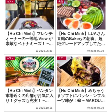
カフェ
食品
【Ho Chi Minh】フレンチ
【Ho Chi Minh】LUAさん
オーナーの一等地 View が
直轄のBakeryの朝食、超
素敵なベトナミーズ！ ~
絶グレードアップしてた
LuLi’s Skyview
ー！ ~ Can Tin bakery
2026.06.30
2026.03.30
Restaurant
カフェ
カフェ
【Ho Chi Minh】ベンタン
【Ho Chi Minh】めちゃう
市場近くの店舗がお気に入
まソフトにパッションフル
り！グッズも充実！ ~
ーツ味が！😆 ~ MAROU –
Maison Marou Cafe –
Nguyen Du 通り店
2025.10.11
2025.06.30
Ben Thanh