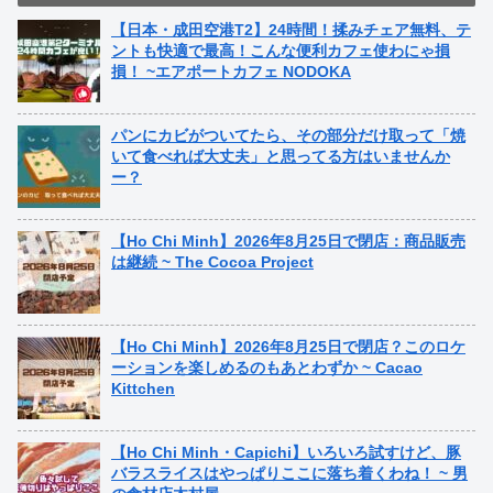
【日本・成田空港T2】24時間！揉みチェア無料、テ
ントも快適で最高！こんな便利カフェ使わにゃ損
損！ ~エアポートカフェ NODOKA
パンにカビがついてたら、その部分だけ取って「焼
いて食べれば大丈夫」と思ってる方はいませんか
ー？
【Ho Chi Minh】2026年8月25日で閉店：商品販売
は継続 ~ The Cocoa Project
【Ho Chi Minh】2026年8月25日で閉店？このロケ
ーションを楽しめるのもあとわずか ~ Cacao
Kittchen
【Ho Chi Minh・Capichi】いろいろ試すけど、豚
バラスライスはやっぱりここに落ち着くわね！ ~ 男