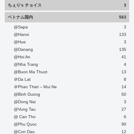
ちぇり's チョイス
3
ベトナム国内
563
@Sapa
3
@Hanoi
133
@Hue
3
@Danang
135
@Hoi An
41
@Nha Trang
4
@Buon Ma Thuot
13
＠Da Lat
8
＠Phan Thiet – Mui Ne
14
@Binh Duong
50
@Dong Nai
3
@Vung Tau
27
@ Can Tho
6
@Phu Quoc
90
@Con Dao
12