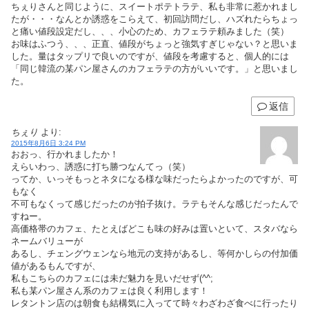
ちぇりさんと同じように、スイートポテトラテ、私も非常に惹かれまし
たが・・・なんとか誘惑をこらえて、初回訪問だし、ハズれたらちょっ
と痛い値段設定だし、、、小心のため、カフェラテ頼みました（笑）
お味はふつう、、、正直、値段がちょっと強気すぎじゃない？と思いま
した。量はタップリで良いのですが、値段を考慮すると、個人的には
「同じ韓流の某パン屋さんのカフェラテの方がいいです。」と思いまし
た。
返信
ちぇり
より:
2015年8月6日 3:24 PM
おおっ、行かれましたか！
えらいわっ、誘惑に打ち勝つなんてっ（笑）
ってか、いっそもっとネタになる様な味だったらよかったのですが、可
もなく
不可もなくって感じだったのが拍子抜け。ラテもそんな感じだったんで
すねー。
高価格帯のカフェ、たとえばどこも味の好みは置いといて、スタバなら
ネームバリューが
あるし、チェングウェンなら地元の支持があるし、等何かしらの付加価
値があるもんですが、
私もこちらのカフェには未だ魅力を見いだせず(^^;
私も某パン屋さん系のカフェは良く利用します！
レタントン店のは朝食も結構気に入ってて時々わざわざ食べに行ったり