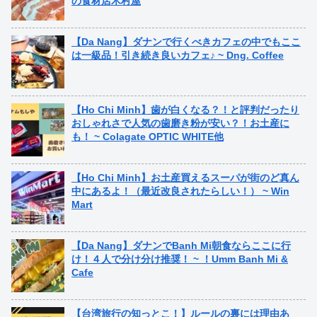
の食材店木村屋
【Da Nang】ダナンで行くべきカフェの中でもここ
は一級品！引き続き良いカフェ♪ ~ Dng. Coffee
【Ho Chi Minh】歯が白くなる？！と評判だったり
おしゃれさで人気の歯磨き粉が安い？！お土産に
も！ ~ Colagate OPTIC WHITE他
【Ho Chi Minh】お土産買えるスーパが街のど真ん
中にあるよ！（最近改良されたらしい！） ~ Win
Mart
【Da Nang】ダナンでBanh Mi朝食ならここに行
け！４人で分け分け推奨！ ~ ！Umm Banh Mi &
Cafe
【台湾旅行の知っとこ！】ルールの裏には理由あ