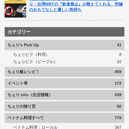
り・台湾MRTの『飲食禁止』が教えてくれる、究極
のおもてなしと優しい気持ち
カテゴリー
ちぇり's Pick Up
41
ちぇりピク（料理）
8
ちぇりピク（ピープル）
32
ちぇり飯レシピ！
459
イベント等
172
ちぇり info（生活情報）
539
ちぇりの独り言
60
ベトナム料理すべて
779
ベトナム料理：ローカル
387