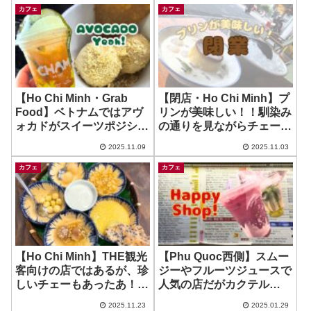
カフェ
カフェ
【Ho Chi Minh・Grab
【閉店・Ho Chi Minh】プ
Food】ベトナムではアヴ
リンが美味しい！！馴染み
ォカドがスイーツポジショ
の通りを見ながらチェー！
ンだったりします！ ~
~ Che Sim
2025.11.09
2025.11.03
Cham Da Lat
カフェ
カフェ
【Ho Chi Minh】THE観光
【Phu Quoc西側】スムー
客向けの店ではあるが、珍
ジーやフルーツジュースで
しいチェーもあったあ！ ~
人気の店だがカクテル
Goc Hue
も？！フード無くなってた
2025.11.23
2025.01.29