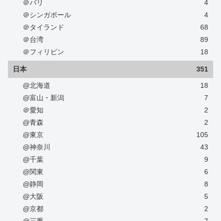
＠バリ
4
＠シンガポール
4
＠タイランド
68
＠台湾
89
＠フィリピン
18
日本
351
@北海道
18
@富山・新潟
7
＠愛知
2
@青森
2
@東京
105
@神奈川
43
@千葉
9
@関東
6
@静岡
8
@大阪
5
@京都
2