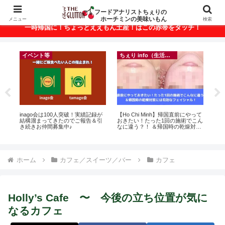
ベトナム・ホーチミンの美味いもんが満載！
フードアナリストちぇりの
ホーチミンの美味いもん
メニュー
検索
一時帰国に！ちょっとええもん土産！はこの赤帯をタッチ！
イベント等
ちぇり info（生活情報）
フ
r
inago会は100人突破！実績記録が
【Ho Chi Minh】帰国直前にやって
【H

結構溜まってきたのでご報告＆引
おきたい！たった1回の施術でこん
美味し
き続きお仲間募集中♪
なに違う？！ ＆帰国時の乾燥対策
sho
には有効なフェイシャル！ ~
Rosereve
ホーム
カフェ／スイーツ／バー
カフェ
Holly’s Cafe 〜 今後の立ち位置が気に
なるカフェ