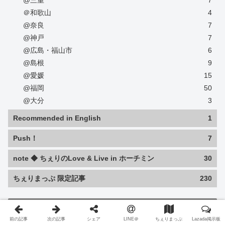
@三重
7
＠和歌山
4
@奈良
7
@神戸
7
@広島・福山市
6
@島根
9
@愛媛
15
@福岡
50
@大分
3
Recommended in English
1
Push！
7
note ◆ ちぇりのLove & Live in ホーチミン
30
ちぇりまっぷ 限定記事
230
Capichi
前の記事
次の記事
シェア
LINE＠
ちぇりまっぷ
Lazada掲示板