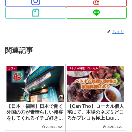
ちぇり
関連記事
カフェ
ベトナム料理：ローカル
【日本・福岡】日本で働く
【Can Tho】ローカル個人
外国の方が素晴らしい接客
宅にて、本場のネズミどこ
をしてくれるイチゴ好きの
ろかプレコも極上 Lau
ためのお店 ~ 伊都きんぐ天
Mam も振舞っていただい
2025.10.02
2026.01.22
神店
た！（狂喜）