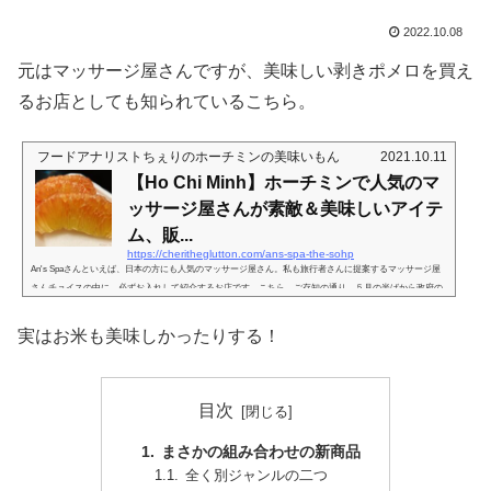
2022.10.08
元はマッサージ屋さんですが、美味しい剥きポメロを買え
るお店としても知られているこちら。
フードアナリストちぇりのホーチミンの美味いもん
2021.10.11
【Ho Chi Minh】ホーチミンで人気のマ
ッサージ屋さんが素敵＆美味しいアイテ
ム、販...
https://cheritheglutton.com/ans-spa-the-sohp
An's Spaさんといえば、日本の方にも人気のマッサージ屋さん。私も旅行者さんに提案するマッサージ屋
さんチョイスの中に、必ずお入れして紹介するお店です。こちら、ご存知の通り、５月の半ばから政府の
指示によりお休みされていらっしゃいます。その間のご商売として物販を始められているのでご紹介。私
が唯一美味しいな、と思う赤いポメロを買える店2021年06月10日ポメロ、美味しいですよね。先日も、昔
実はお米も美味しかったりする！
書いた「ポメロの綺麗な剥き方」をリライトした記事を出したら、かなりのアクセスがあったので、やっ
ぱりお好きな方も多いん...
目次
まさかの組み合わせの新商品
全く別ジャンルの二つ