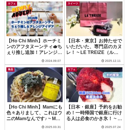
カフェ
スイーツ
【Ho Chi Minh】ホーチミ
【日本・東京】お持たせで
ンのアフタヌーンティ🫖ち
いただいた、専門店のカヌ
ぇり推し追加！アレンジア
レ！ ~ LE TREIZE（ルト
イデア・予約方法やお手伝
レーズ）
2024.09.07
2025.12.11
いのお知らせも！（2024
年９月時点）
食品
カフェ
【Ho Chi Minh】Mamにも
【日本・銀座】予約をお勧
色々ありまして、これはウ
め！一時帰国で銀座に行け
ニのMamなんです♪ ~ Mam
る人は必食のかき氷！ ~ 氷
Nhum
処みかさ
2025.03.31
2025.07.24