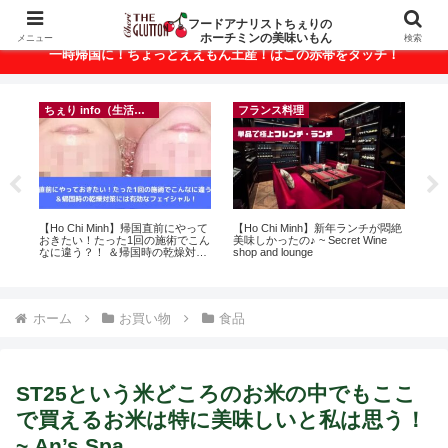
ベトナム・ホーチミンの美味いもんが満載！
フードアナリストちぇりの
ホーチミンの美味いもん
メニュー
検索
一時帰国に！ちょっとええもん土産！はこの赤帯をタッチ！
ちぇり info（生活情報）
フランス料理
に
【Ho Chi Minh】帰国直前にやって
【Ho Chi Minh】新年ランチが悶絶
【
ン
おきたい！たった1回の施術でこん
美味しかったの♪ ~ Secret Wine
の
なに違う？！ ＆帰国時の乾燥対策
shop and lounge
と
には有効なフェイシャル！ ~
で平
Rosereve
期間
Fam
ホーム
お買い物
食品
ST25という米どころのお米の中でもここ
で買えるお米は特に美味しいと私は思う！
~ An’s Spa