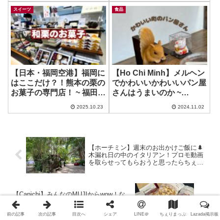
スイーツ
食品
【日本・福岡空港】福岡に
【Ho Chi Minh】メルヘン
はここだけ？！熊本の栗の
でかわいいかわいいパン屋
お菓子の専門店！ ~ 福田屋
さんはうまいのか ~
熊本和栗庵
Cashew House
2025.10.23
2024.11.02
【ホーチミン】週末のお出かけご飯に🌲
木漏れ日の中のイタリアン！プロモ動画
を取らせってもらおうと思ったらちぇり
さん小っ恥ずかしいことに ~ Pasta
Fresca
【Capichi】みんなのMUJIからwow！な
wow Bag登場！ ~ MUJI Parkson Le Than
Ton
前の記事
次の記事
目次へ
シェア
LINE＠
ちぇりまっぷ
Lazada掲示板