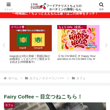
ベトナム・ホーチミンの美味いもんが満載！
フードアナリストちぇりの
ホーチミンの美味いもん
メニュー
検索
一時帰国に！ちょっとええもん土産！はこの赤帯をタッチ！
イベント等
ちぇり info（生活情報）
ト
inago会は100人突破！実績記録が
【 Ho Chi Minh】🍺 Happy Hour
【H
行
結構溜まってきたのでご報告＆引
and More in Ho Chi Minh CIty 🍺
お
~
き続きお仲間募集中♪
なに違う
には
Ros
ホーム
カフェ／スイーツ／バー
カフェ
Fairy Coffee ~ 目立つねこちら！
カフェ