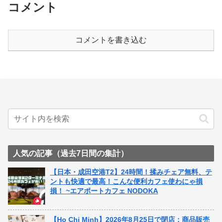
コメント
コメントを書き込む
人気の記事（過去7日間の集計）
【日本・成田空港T2】24時間！揉みチェア無料、テ
ントも快適で最高！こんな便利カフェ使わにゃ損
損！ ~エアポートカフェ NODOKA
【Ho Chi Minh】2026年8月25日で閉店：商品販売