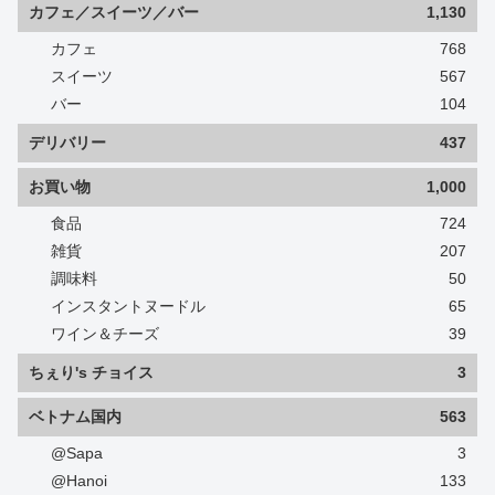
カフェ／スイーツ／バー
1,130
カフェ
768
スイーツ
567
バー
104
デリバリー
437
お買い物
1,000
食品
724
雑貨
207
調味料
50
インスタントヌードル
65
ワイン＆チーズ
39
ちぇり's チョイス
3
ベトナム国内
563
@Sapa
3
@Hanoi
133