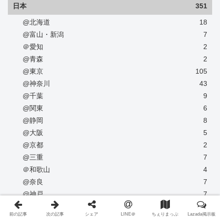
日本
351
@北海道
18
@富山・新潟
7
＠愛知
2
@青森
2
@東京
105
@神奈川
43
@千葉
9
@関東
6
@静岡
8
@大阪
5
@京都
2
@三重
7
＠和歌山
4
@奈良
7
@神戸
7
@広島・福山市
6
前の記事
次の記事
シェア
LINE＠
ちぇりまっぷ
Lazada掲示板
@島根
9