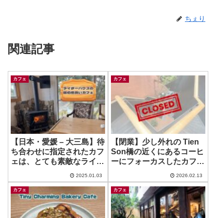
ちぇり
関連記事
カフェ
カフェ
【日本・愛媛 – 大三島】待
【閉業】少し外れの Tien
ち合わせに指定されたカフ
Son橋の近くにあるコーヒ
ェは、とても素敵なライダ
ーにフォーカスしたカフェ
ーハウス ~ Riderhouse
~ lei oi Caphe
2025.01.03
2026.02.13
cabana
カフェ
カフェ