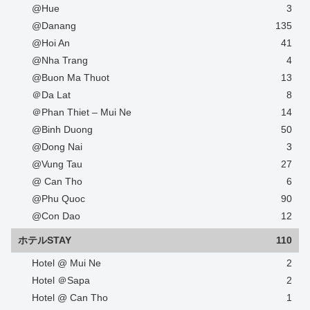
@Hue
3
@Danang
135
@Hoi An
41
@Nha Trang
4
@Buon Ma Thuot
13
＠Da Lat
8
＠Phan Thiet – Mui Ne
14
@Binh Duong
50
@Dong Nai
3
@Vung Tau
27
@ Can Tho
6
@Phu Quoc
90
@Con Dao
12
ホテルSTAY
110
Hotel @ Mui Ne
2
Hotel ＠Sapa
2
Hotel @ Can Tho
1