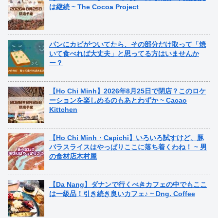
は継続 ~ The Cocoa Project
パンにカビがついてたら、その部分だけ取って「焼
いて食べれば大丈夫」と思ってる方はいませんか
ー？
【Ho Chi Minh】2026年8月25日で閉店？このロケ
ーションを楽しめるのもあとわずか ~ Cacao
Kittchen
【Ho Chi Minh・Capichi】いろいろ試すけど、豚
バラスライスはやっぱりここに落ち着くわね！ ~ 男
の食材店木村屋
【Da Nang】ダナンで行くべきカフェの中でもここ
は一級品！引き続き良いカフェ♪ ~ Dng. Coffee