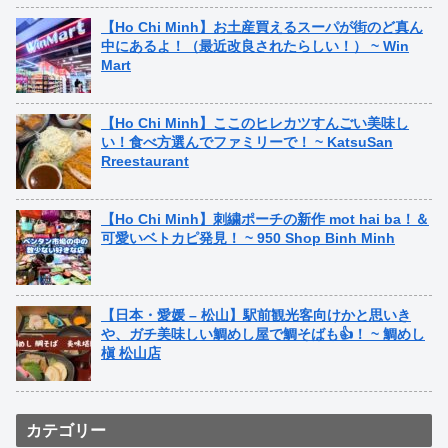
【Ho Chi Minh】お土産買えるスーパが街のど真ん
中にあるよ！（最近改良されたらしい！） ~ Win
Mart
【Ho Chi Minh】ここのヒレカツすんごい美味し
い！食べ方選んでファミリーで！ ~ KatsuSan
Rreestaurant
【Ho Chi Minh】刺繍ポーチの新作 mot hai ba！＆
可愛いベトカピ発見！ ~ 950 Shop Binh Minh
【日本・愛媛 – 松山】駅前観光客向けかと思いき
や、ガチ美味しい鯛めし屋で鯛そばも👍！ ~ 鯛めし
槇 松山店
カテゴリー