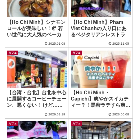
【Ho Chi Minh】シナモン
【Ho Chi Minh】Pham
ロールが美味しい！🥐 若
Viet Chanhの入り口にあ
い世代に大人気のベーカリ
るベジタリアンレストラン
ーカフェ！ ~ Garden
ではカフェ利用も♪ ~ Here
2025.01.08
2025.11.05
Kisses
& Now
カフェ
カフェ
【台湾・台北】台北を中心
【Ho Chi Minh・
に展開するコーヒーチェー
Capichi】爽やかスイカテ
ン、悪くない！ けど…？~
ィー？！黒蜜ラテすら爽や
LOUISA COFFEE
か？！どう言うこと？！ ~
2026.03.19
2026.06.08
La Lua
カフェ
カフェ