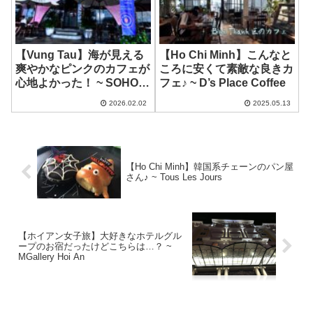
【Vung Tau】海が見える
【Ho Chi Minh】こんなと
爽やかなピンクのカフェが
ころに安くて素敵な良きカ
心地よかった！ ~ SOHO
フェ♪ ~ D’s Place Coffee
COFFEE VUNG TAU
2026.02.02
2025.05.13
【Ho Chi Minh】韓国系チェーンのパン屋
さん♪ ~ Tous Les Jours
【ホイアン女子旅】大好きなホテルグル
ープのお宿だったけどこちらは…？ ~
MGallery Hoi An