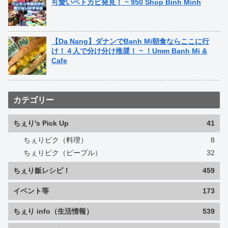
可愛いベトカピ発見！ ~ 950 Shop Binh Minh
【Da Nang】ダナンでBanh Mi朝食ならここに行
け！４人で分け分け推奨！ ~ ！Umm Banh Mi &
Cafe
カテゴリー
ちぇり's Pick Up
41
ちぇりピク（料理）
8
ちぇりピク（ピープル）
32
ちぇり飯レシピ！
459
イベント等
173
ちぇり info（生活情報）
539