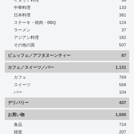
イタリア料理
96
中華料理
133
日本料理
381
ステーキ・焼肉・BBQ
124
ラーメン
37
アジアン料理
182
その他の国
507
ビュッフェ／アフタヌーンティー
87
カフェ／スイーツ／バー
1,131
カフェ
769
スイーツ
568
バー
104
デリバリー
437
お買い物
1,000
食品
724
雑貨
207