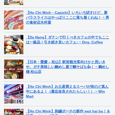
【Ho Chi Minh・Capichi】いろいろ試すけど、豚
バラスライスはやっぱりここに落ち着くわね！ ~ 男
の食材店木村屋
【Da Nang】ダナンで行くべきカフェの中でもここ
は一級品！引き続き良いカフェ♪ ~ Dng. Coffee
【日本・愛媛 – 松山】駅前観光客向けかと思いき
や、ガチ美味しい鯛めし屋で鯛そばも👍！ ~ 鯛めし
槇 松山店
【Ho Chi Minh】お土産買えるスーパが街のど真ん
中にあるよ！（最近改良されたらしい！） ~ Win
Mart
【Ho Chi Minh】刺繍ポーチの新作 mot hai ba！＆