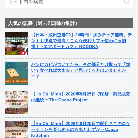
人気の記事（過去7日間の集計）
【日本・成田空港T2】24時間！揉みチェア無料、テ
ントも快適で最高！こんな便利カフェ使わにゃ損
損！ ~エアポートカフェ NODOKA
パンにカビがついてたら、その部分だけ取って「焼
いて食べれば大丈夫」と思ってる方はいませんか
ー？
【Ho Chi Minh】2026年8月25日で閉店：商品販売
は継続 ~ The Cocoa Project
【Ho Chi Minh】2026年8月25日で閉店？このロケ
ーションを楽しめるのもあとわずか ~ Cacao
Kittchen