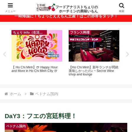
ベトナム・ホーチミンの美味いもんが満載！
フードアナリストちぇりの
ホーチミンの美味いもん
メニュー
検索
一時帰国に！ちょっとええもん土産！はこの赤帯をタッチ！
ちぇり info（生活情報）
フランス料理
ン
【 Ho Chi Minh】🍺 Happy Hour
【Ho Chi Minh】新年ランチが悶絶
【H
っ
and More in Ho Chi Minh CIty 🍺
美味しかったの♪ ~ Secret Wine
お
ン
shop and lounge
なに違う
適用
には
Ros
ホーム
ベトナム国内
DaY3：フエの宮廷料理！
ベトナム国内