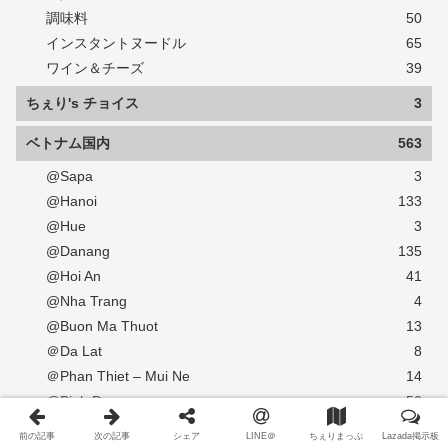
調味料
50
インスタントヌードル
65
ワイン＆チーズ
39
ちぇり's チョイス
3
ベトナム国内
563
@Sapa
3
@Hanoi
133
@Hue
3
@Danang
135
@Hoi An
41
@Nha Trang
4
@Buon Ma Thuot
13
＠Da Lat
8
＠Phan Thiet – Mui Ne
14
@Binh Duong
50
@Dong Nai
3
前の記事
次の記事
シェア
LINE＠
ちぇりまっぷ
Lazada掲示板