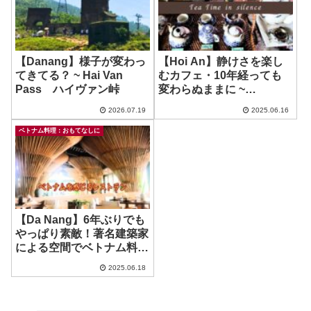
【Danang】様子が変わっ
【Hoi An】静けさを楽し
てきてる？ ~ Hai Van
むカフェ・10年経っても
Pass ハイヴァン峠
変わらぬままに ~
Reaching Out Tea
2026.07.19
2025.06.16
Houseouse
ベトナム料理：おもてなしに
【Da Nang】6年ぶりでも
やっぱり素敵！著名建築家
による空間でベトナム料理
を！ ~ Naman Retreat
2025.06.18