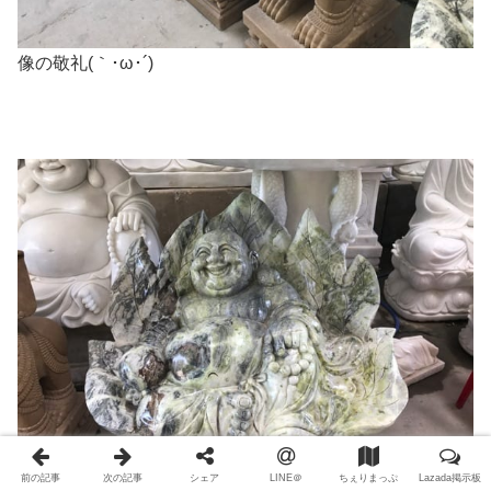
像の敬礼(｀･ω･´)ゞ
前の記事
次の記事
シェア
LINE＠
ちぇりまっぷ
Lazada掲示板