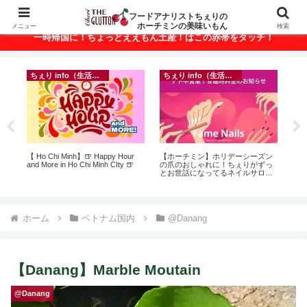
ベトナム・ホーチミンの美味いもんが満載！
フードアナリストちぇりの
ホーチミンの美味いもん
メニュー
検索
一時帰国に！ちょっとええもん土産！はこの赤帯をタッチ！
ちぇり info（生活情報）
イベント等
ン
【Ho Chi Minh】帰国直前にやって
inago会は100人突破！実績記録が
【
っ
おきたい！たった1回の施術でこん
結構溜まってきたのでご報告＆引
＆
ン
なに違う？！ ＆帰国時の乾燥対策
き続きお仲間募集中♪
に
適用
には有効なフェイシャル！ ~
pov
Rosereve
ホーム
ベトナム国内
@Danang
【Danang】Marble Moutain
@Danang