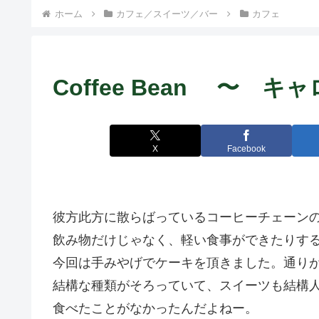
ト中営業予定追記） ~
ホーム
カフェ／スイーツ／バー
カフェ
Fame Nail
Coffee Bean 〜 
X
Facebook
彼方此方に散らばっているコーヒーチェーンのCof
飲み物だけじゃなく、軽い食事ができたりす
今回は手みやげでケーキを頂きました。通り
結構な種類がそろっていて、スイーツも結構
食べたことがなかったんだよねー。