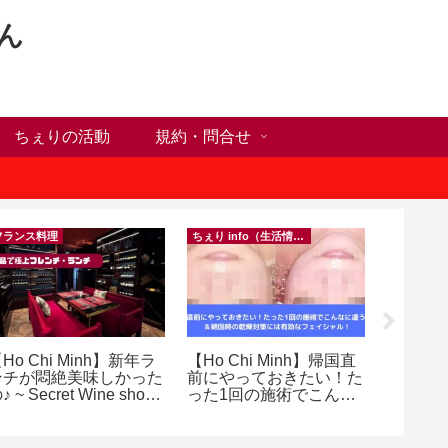
ん
ちぇりの活動
規約・問合せ
フランス料理
ちぇり info（生活情報）
Ho Chi Minh】新年ラ
【Ho Chi Minh】帰国直
【 Ho C
ンチが悶絶美味しかった
前にやっておきたい！た
Happy H
♪ ~ Secret Wine shop
った1回の施術でこんな
Ho Chi M
nd lounge
に違う？！ ＆帰国時の
乾燥対策には有効なフェ
イシャル！ ~ Rosereve