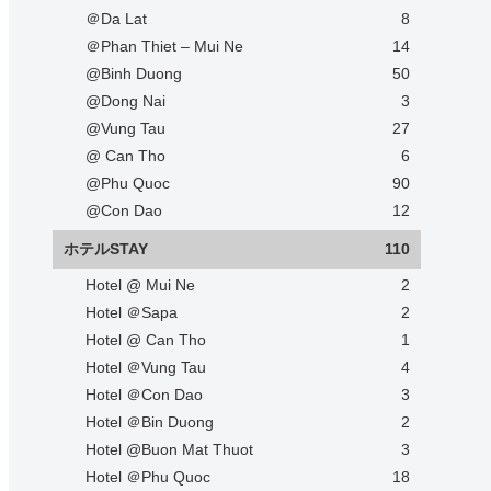
＠Da Lat
8
＠Phan Thiet – Mui Ne
14
@Binh Duong
50
@Dong Nai
3
@Vung Tau
27
@ Can Tho
6
@Phu Quoc
90
@Con Dao
12
ホテルSTAY
110
Hotel @ Mui Ne
2
Hotel ＠Sapa
2
Hotel @ Can Tho
1
Hotel ＠Vung Tau
4
Hotel ＠Con Dao
3
Hotel ＠Bin Duong
2
Hotel @Buon Mat Thuot
3
Hotel ＠Phu Quoc
18