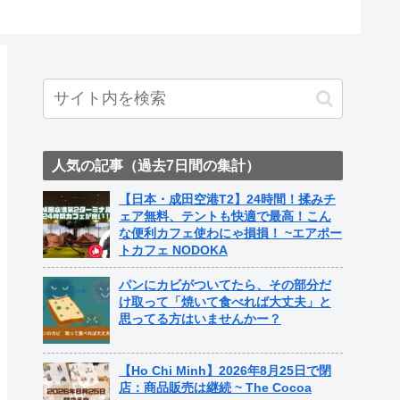
人気の記事（過去7日間の集計）
【日本・成田空港T2】24時間！揉みチ
ェア無料、テントも快適で最高！こん
な便利カフェ使わにゃ損損！ ~エアポー
トカフェ NODOKA
パンにカビがついてたら、その部分だ
け取って「焼いて食べれば大丈夫」と
思ってる方はいませんかー？
【Ho Chi Minh】2026年8月25日で閉
店：商品販売は継続 ~ The Cocoa