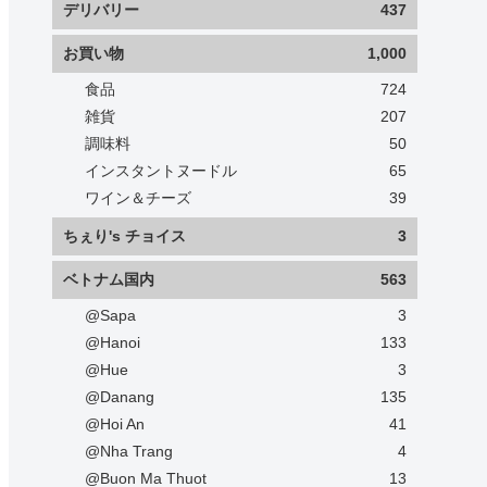
デリバリー
437
お買い物
1,000
食品
724
雑貨
207
調味料
50
インスタントヌードル
65
ワイン＆チーズ
39
ちぇり's チョイス
3
ベトナム国内
563
@Sapa
3
@Hanoi
133
@Hue
3
@Danang
135
@Hoi An
41
@Nha Trang
4
@Buon Ma Thuot
13