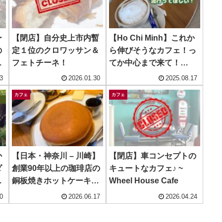
ー
【閉店】自分史上市内暫
【Ho Chi Minh】これか
の
定１位のクロワッサン＆
ら伸びそうなカフェ！っ
フェトチーネ！
てか中心まで来て！
（笑） ~ Avocado
3
2026.01.30
2025.08.17
Coffee
カフェ
カフェ
か
【日本・神奈川 – 川崎】
【閉店】車コンセプトの
ダ
創業90年以上の珈琲店の
キュートなカフェ♪ ~
グ
銅板焼きホットケーキ！
Wheel House Cafe
し
! ~ 丸福珈琲店 川崎アゼ
0
2026.06.17
2026.04.24
リア店