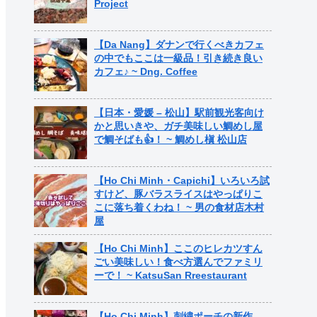
Project
【Da Nang】ダナンで行くべきカフェ
の中でもここは一級品！引き続き良い
カフェ♪ ~ Dng. Coffee
【日本・愛媛 – 松山】駅前観光客向け
かと思いきや、ガチ美味しい鯛めし屋
で鯛そばも👍！ ~ 鯛めし槇 松山店
【Ho Chi Minh・Capichi】いろいろ試
すけど、豚バラスライスはやっぱりこ
こに落ち着くわね！ ~ 男の食材店木村
屋
【Ho Chi Minh】ここのヒレカツすん
ごい美味しい！食べ方選んでファミリ
ーで！ ~ KatsuSan Rreestaurant
【Ho Chi Minh】刺繍ポーチの新作