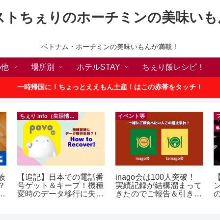
ストちぇりのホーチミンの美味いも
ベトナム・ホーチミンの美味いもんが満載！
の他
場所別
ホテルSTAY
ちぇり飯レシピ！
一時帰国に！ちょっとええもん土産！はこの赤帯をタッチ！
ちぇり info（生活情報）
イベント等
族
【追記】日本での電話番
inago会は100人突破！
【
？
号ゲット＆キープ！機種
実績記録が結構溜まって
ン
変時のデータ移行に失敗
きたのでご報告＆引き続
の
したけど復活できた話！
きお仲間募集中♪
a
~ povo