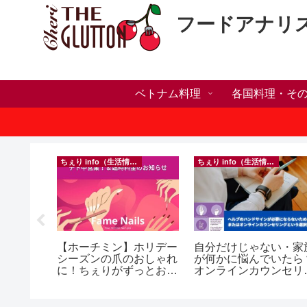
フードアナリ
ベトナム料理
各国料理・そ
）
ちぇり info（生活情報）
ちぇり info（生活情報）
】🍺
【ホーチミン】ホリデー
自分だけじゃない・家
 More in
シーズンの爪のおしゃれ
が何かに悩んでいたら
y 🍺
に！ちぇりがずっとお世
オンラインカウンセリ
話になってるネイルサロ
グという選択肢
ンで平日15％OFF！
（テト前不適用期間&テ