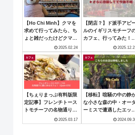
【Ho Chi Minh】クマを
【閉店？】ド派手アピ
求めて行ってみたら、ち
ルのイギリスモチーフ
ょと雑だったけどクマか
カフェ、行ってみた！~
わいい ~ TEDDY’S
LONDON CORNER
2025.02.24
2025.12.2
HOUSE COFFEE
カフェ
カフェ
【ちぇりまっぷ有料版限
【移転】喧騒の中の静
定記事】フレンチトース
な小さな森の中・オー
トモチーフの名物通りに
ーミスで遭遇したエッ
裏にあるカフェ！
コーヒーが過去一おい
2025.03.17
2024.09.3
（Quan 079）
かった件！ ~ We Cafe