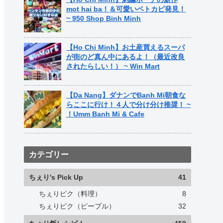
mot hai ba！＆可愛いベトカピ発見！
~ 950 Shop Binh Minh
【Ho Chi Minh】お土産買えるスーパ
が街のど真ん中にあるよ！（最近改良
されたらしい！） ~ Win Mart
【Da Nang】ダナンでBanh Mi朝食な
らここに行け！４人で分け分け推奨！ ~
！Umm Banh Mi & Cafe
カテゴリー
ちぇり's Pick Up
41
ちぇりピク（料理）
8
ちぇりピク（ピープル）
32