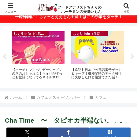
ベトナム・ホーチミンの美味いもんが満載！
フードアナリストちぇりの
ホーチミンの美味いもん
メニュー
検索
一時帰国に！ちょっとええもん土産！はこの赤帯をタッチ！
ちぇり info（生活情報）
ちぇり info（生活情報）
悶絶
【ホーチミン】ホリデーシーズン
【追記】日本での電話番号ゲット
【 H
の爪のおしゃれに！ちぇりがずっ
＆キープ！機種変時のデータ移行
and 
とお世話になってるネイルサロン
に失敗したけど復活できた話！~
で平日15％OFF！（テト前不適用
povo
期間&テト中営業予定追記） ~
Fame Nail
ホーム
カフェ／スイーツ／バー
カフェ
Cha Time 〜 タピオカ半端ない。。。