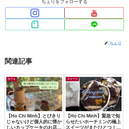
ちぇりをフォローする
ちぇり
関連記事
カフェ
スイーツ
【Ho Chi Minh】とびきり
【Ho Chi Minh】緊急で知
じゃないけど個人的に懐か
らせたいホーチミンの極上
しいカップケーキのお店に
スイーツがまたひとつ！！