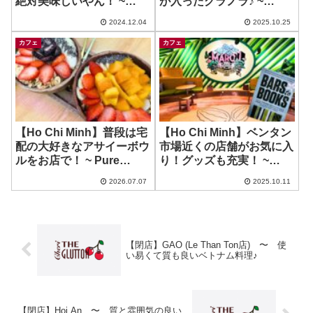
絶対美味しいやん！ ~
が入ったグラノラ♪ ~
Banh Mi Cham Hung
Nutty Factory
2024.12.04
2025.10.25
Tubes
カフェ
カフェ
【Ho Chi Minh】普段は宅
【Ho Chi Minh】ベンタン
配の大好きなアサイーボウ
市場近くの店舗がお気に入
ルをお店で！ ~ Pure
り！グッズも充実！ ~
Bowls
Maison Marou Cafe –
2026.07.07
2025.10.11
Ben Thanh
【閉店】GAO (Le Than Ton店) 〜 使
い易くて質も良いベトナム料理♪
【閉店】Hoi An 〜 質と雰囲気の良い