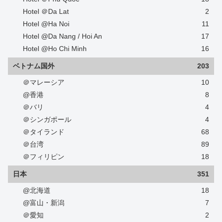
Hotel ＠Da Lat
2
Hotel @Ha Noi
11
Hotel @Da Nang / Hoi An
17
Hotel @Ho Chi Minh
16
ベトナム国外
203
＠マレーシア
10
@香港
8
＠バリ
4
＠シンガポール
4
＠タイランド
68
＠台湾
89
＠フィリピン
18
日本
351
@北海道
18
@富山・新潟
7
＠愛知
2