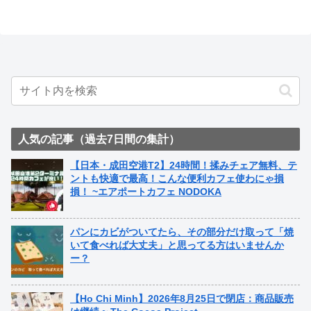
人気の記事（過去7日間の集計）
【日本・成田空港T2】24時間！揉みチェア無料、テ
ントも快適で最高！こんな便利カフェ使わにゃ損
損！ ~エアポートカフェ NODOKA
パンにカビがついてたら、その部分だけ取って「焼
いて食べれば大丈夫」と思ってる方はいませんか
ー？
【Ho Chi Minh】2026年8月25日で閉店：商品販売