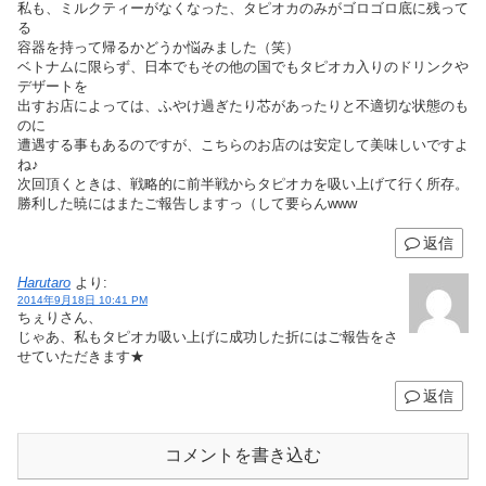
私も、ミルクティーがなくなった、タピオカのみがゴロゴロ底に残って
る
容器を持って帰るかどうか悩みました（笑）
ベトナムに限らず、日本でもその他の国でもタピオカ入りのドリンクや
デザートを
出すお店によっては、ふやけ過ぎたり芯があったりと不適切な状態のも
のに
遭遇する事もあるのですが、こちらのお店のは安定して美味しいですよ
ね♪
次回頂くときは、戦略的に前半戦からタピオカを吸い上げて行く所存。
勝利した暁にはまたご報告しますっ（して要らんwww
返信
Harutaro
より:
2014年9月18日 10:41 PM
ちぇりさん、
じゃあ、私もタピオカ吸い上げに成功した折にはご報告をさ
せていただきます★
返信
コメントを書き込む