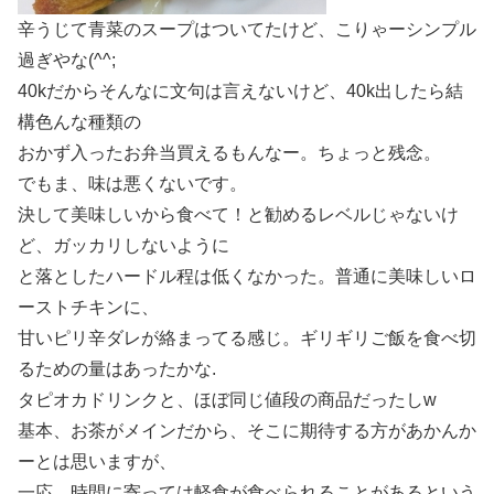
辛うじて青菜のスープはついてたけど、こりゃーシンプル
過ぎやな(^^;
40kだからそんなに文句は言えないけど、40k出したら結
構色んな種類の
おかず入ったお弁当買えるもんなー。ちょっと残念。
でもま、味は悪くないです。
決して美味しいから食べて！と勧めるレベルじゃないけ
ど、ガッカリしないように
と落としたハードル程は低くなかった。普通に美味しいロ
ーストチキンに、
甘いピリ辛ダレが絡まってる感じ。ギリギリご飯を食べ切
るための量はあったかな.
タピオカドリンクと、ほぼ同じ値段の商品だったしw
基本、お茶がメインだから、そこに期待する方があかんか
ーとは思いますが、
一応、時間に寄っては軽食が食べられることがあるという