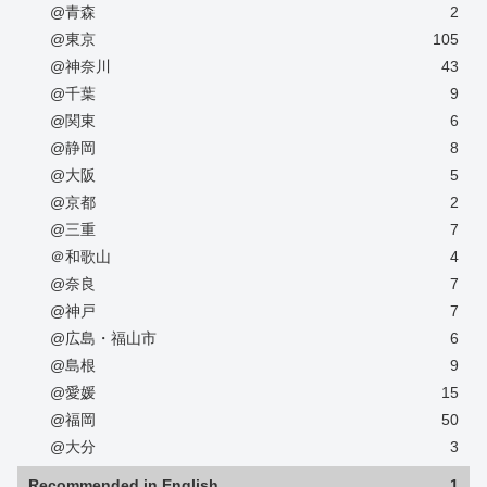
@青森
2
@東京
105
@神奈川
43
@千葉
9
@関東
6
@静岡
8
@大阪
5
@京都
2
@三重
7
＠和歌山
4
@奈良
7
@神戸
7
@広島・福山市
6
@島根
9
@愛媛
15
@福岡
50
@大分
3
Recommended in English
1