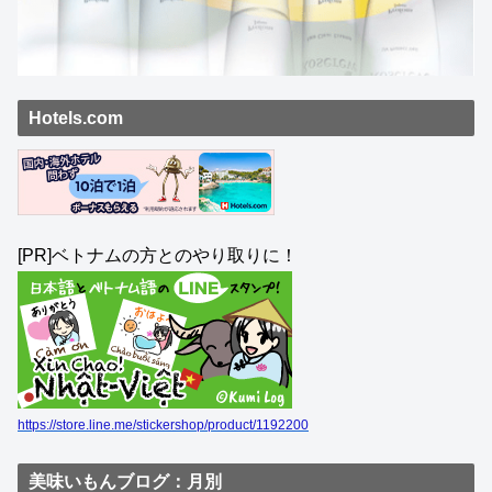
Hotels.com
[PR]ベトナムの方とのやり取りに！
https://store.line.me/stickershop/product/1192200
美味いもんブログ：月別