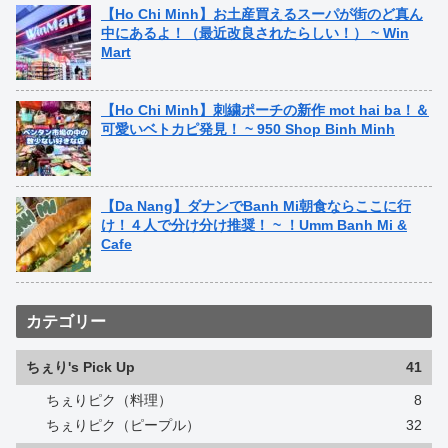
【Ho Chi Minh】お土産買えるスーパが街のど真ん
中にあるよ！（最近改良されたらしい！） ~ Win
Mart
【Ho Chi Minh】刺繍ポーチの新作 mot hai ba！＆
可愛いベトカピ発見！ ~ 950 Shop Binh Minh
【Da Nang】ダナンでBanh Mi朝食ならここに行
け！４人で分け分け推奨！ ~ ！Umm Banh Mi &
Cafe
カテゴリー
ちぇり's Pick Up
41
ちぇりピク（料理）
8
ちぇりピク（ピープル）
32