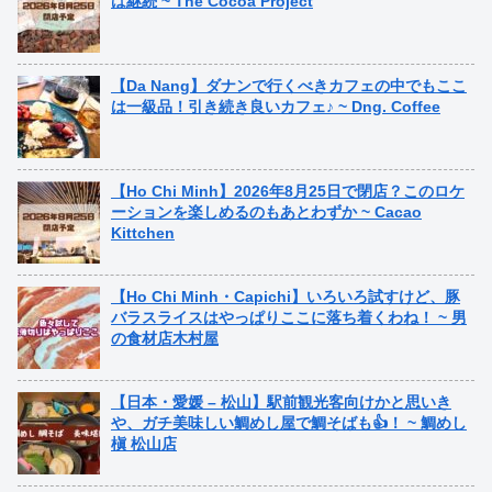
は継続 ~ The Cocoa Project
【Da Nang】ダナンで行くべきカフェの中でもここ
は一級品！引き続き良いカフェ♪ ~ Dng. Coffee
【Ho Chi Minh】2026年8月25日で閉店？このロケ
ーションを楽しめるのもあとわずか ~ Cacao
Kittchen
【Ho Chi Minh・Capichi】いろいろ試すけど、豚
バラスライスはやっぱりここに落ち着くわね！ ~ 男
の食材店木村屋
【日本・愛媛 – 松山】駅前観光客向けかと思いき
や、ガチ美味しい鯛めし屋で鯛そばも👍！ ~ 鯛めし
槇 松山店