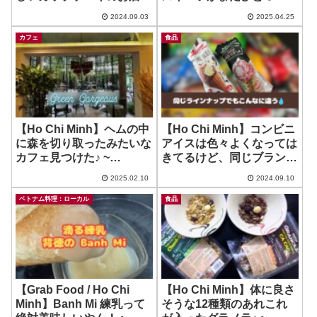
偶然遭遇♪ ~ Pacey
~ Lua
2024.09.03
2025.04.25
Cupcake
カフェ
食品
【Ho Chi Minh】ヘムの中
【Ho Chi Minh】コンビニ
に森を切り取ったみたいな
アイスは色々よくなっては
カフェ見つけた♪ ~
きてるけど、同じブランド
Beanthere Cafe – Ho Hao
でもこの違い！w ~ Merino
2025.02.10
2024.09.10
Hon
Super Teen
ベトナム料理：ローカル
食品
【Grab Food / Ho Chi
【Ho Chi Minh】体に良さ
Minh】Banh Mi 練乳って
そうな12種類のあれこれ