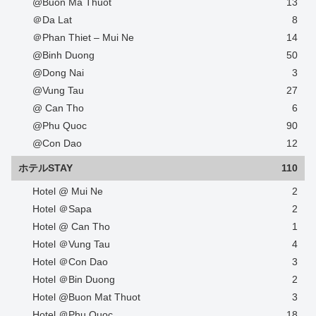
@Buon Ma Thuot
13
＠Da Lat
8
＠Phan Thiet – Mui Ne
14
@Binh Duong
50
@Dong Nai
3
@Vung Tau
27
@ Can Tho
6
@Phu Quoc
90
@Con Dao
12
ホテルSTAY
110
Hotel @ Mui Ne
2
Hotel ＠Sapa
2
Hotel @ Can Tho
1
Hotel ＠Vung Tau
4
Hotel ＠Con Dao
3
Hotel ＠Bin Duong
2
Hotel @Buon Mat Thuot
3
Hotel ＠Phu Quoc
18