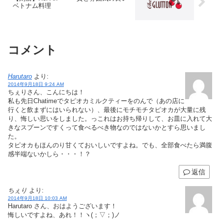
ベトナム料理
コメント
Harutaro
より:
2014年9月18日 9:24 AM
ちぇりさん、こんにちは！
私も先日Chatimeでタピオカミルクティーをのんで（あの店に
行くと飲まずにはいられない）、最後にモチモチタピオカが大量に残
り、悔しい思いをしました。っこれはお持ち帰りして、お皿に入れて大
きなスプーンですくって食べるべき物なのではないかとすら思いまし
た。
タピオカもほんのり甘くておいしいですよね。でも、全部食べたら満腹
感半端ないかしら・・・！？
返信
ちぇり
より:
2014年9月18日 10:03 AM
Harutaro さん、おはようございます！
悔しいですよね、あれ！！ヽ(；▽；)ノ