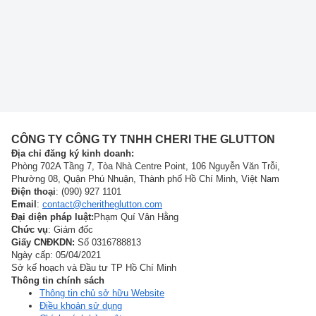
CÔNG TY CÔNG TY TNHH CHERI THE GLUTTON
Địa chỉ đăng ký kinh doanh:
Phòng 702A Tầng 7, Tòa Nhà Centre Point, 106 Nguyễn Văn Trỗi,
Phường 08, Quận Phú Nhuận, Thành phố Hồ Chí Minh, Việt Nam
Điện thoại
: (090) 927 1101
Email
:
contact@cheritheglutton.com
Đại diện pháp luật:
Phạm Quí Vân Hằng
Chức vụ
: Giám đốc
Giấy CNĐKDN:
Số 0316788813
Ngày cấp: 05/04/2021
Sở kế hoạch và Đầu tư TP Hồ Chí Minh
Thông tin chính sách
Thông tin chủ sở hữu Website
Điều khoản sử dụng