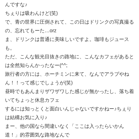
んですな♪
ちぇりは吸わんけど(笑)
で、青の世界に圧倒されて、この日はドリンクの写真撮る
の、忘れてもーた…orz
ま、ドリンクは普通に美味しいですよ。珈琲もジュース
も。
ただ、こんな観光目抜きの路地に、こんなカフェがあると
は全然知らんかったなー(^^;
旅行者の方には、ホーチミンに来て、なんでアラブやね
ん！！って感じでしょうが(笑)
昼時でもあんまりザワザワした感じが無かったし、落ち着
いてちょっと休息カフェ
するには知っとくと面白いんじゃないですかねー♪ちぇり
は結構お気に入り♪
まー、他の国なら間違いなく「ここは入ったらいかん
道！」的雰囲気な路地なんで