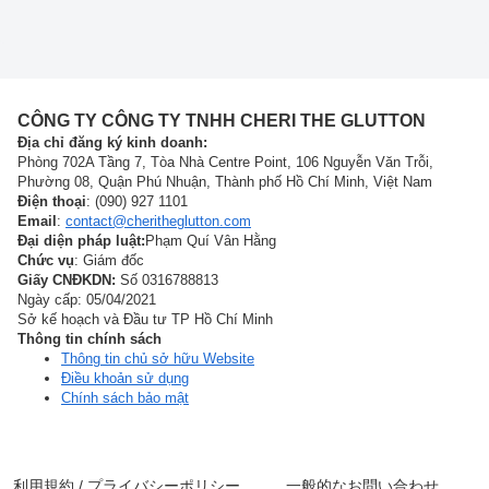
CÔNG TY CÔNG TY TNHH CHERI THE GLUTTON
Địa chỉ đăng ký kinh doanh:
Phòng 702A Tầng 7, Tòa Nhà Centre Point, 106 Nguyễn Văn Trỗi,
Phường 08, Quận Phú Nhuận, Thành phố Hồ Chí Minh, Việt Nam
Điện thoại
: (090) 927 1101
Email
:
contact@cheritheglutton.com
Đại diện pháp luật:
Phạm Quí Vân Hằng
Chức vụ
: Giám đốc
Giấy CNĐKDN:
Số 0316788813
Ngày cấp: 05/04/2021
Sở kế hoạch và Đầu tư TP Hồ Chí Minh
Thông tin chính sách
Thông tin chủ sở hữu Website
Điều khoản sử dụng
Chính sách bảo mật
利用規約 / プライバシーポリシー
一般的なお問い合わせ