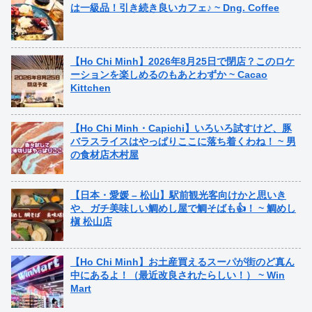
は一級品！引き続き良いカフェ♪ ~ Dng. Coffee
【Ho Chi Minh】2026年8月25日で閉店？このロケ
ーションを楽しめるのもあとわずか ~ Cacao
Kittchen
【Ho Chi Minh・Capichi】いろいろ試すけど、豚
バラスライスはやっぱりここに落ち着くわね！ ~ 男
の食材店木村屋
【日本・愛媛 – 松山】駅前観光客向けかと思いき
や、ガチ美味しい鯛めし屋で鯛そばも👍！ ~ 鯛めし
槇 松山店
【Ho Chi Minh】お土産買えるスーパが街のど真ん
中にあるよ！（最近改良されたらしい！） ~ Win
Mart