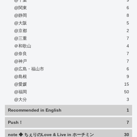
@関東
6
@静岡
8
@大阪
5
@京都
2
@三重
7
＠和歌山
4
@奈良
7
@神戸
7
@広島・福山市
6
@島根
9
@愛媛
15
@福岡
50
@大分
3
Recommended in English
1
Push！
7
note ◆ ちぇりのLove & Live in ホーチミン
30