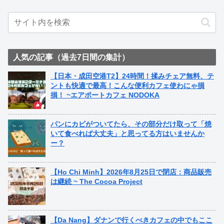
人気の記事（過去7日間の集計）
【日本・成田空港T2】24時間！揉みチェア無料、テ
ントも快適で最高！こんな便利カフェ使わにゃ損
損！ ~エアポートカフェ NODOKA
パンにカビがついてたら、その部分だけ取って「焼
いて食べれば大丈夫」と思ってる方はいませんか
ー？
【Ho Chi Minh】2026年8月25日で閉店：商品販売
は継続 ~ The Cocoa Project
【Da Nang】ダナンで行くべきカフェの中でもここ