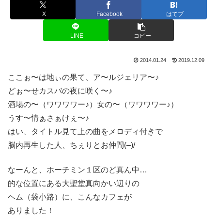
X
Facebook
はてブ
LINE
コピー
2014.01.24
2019.12.09
ここぉ〜は地ぃの果て、ア〜ルジェリア〜♪
どぉ〜せカスバの夜に咲く〜♪
酒場の〜（ワワワワー♪）女の〜（ワワワワー♪）
うす〜情ぁさぁけぇ〜♪
はい、タイトル見て上の曲をメロディ付きで
脳内再生した人、ちぇりとお仲間(–)/
なーんと、ホーチミン１区のど真ん中…
的な位置にある大聖堂真向かい辺りの
ヘム（袋小路）に、こんなカフェが
ありました！