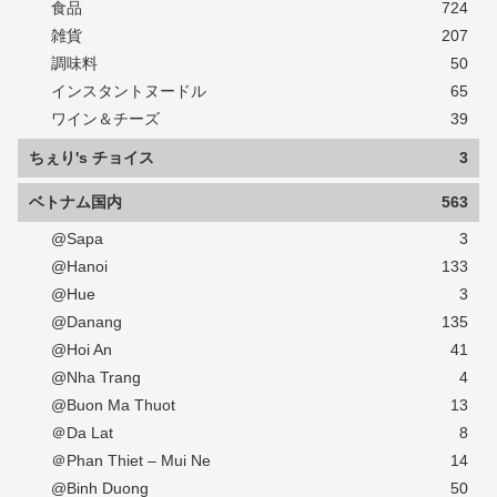
食品
724
雑貨
207
調味料
50
インスタントヌードル
65
ワイン＆チーズ
39
ちぇり's チョイス
3
ベトナム国内
563
@Sapa
3
@Hanoi
133
@Hue
3
@Danang
135
@Hoi An
41
@Nha Trang
4
@Buon Ma Thuot
13
＠Da Lat
8
＠Phan Thiet – Mui Ne
14
@Binh Duong
50