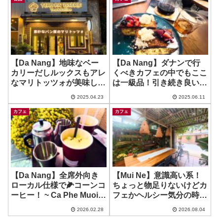
【Da Nang】地味なベー
【Da Nang】ダナンで行
カリーだしルックスもアレ
くべきカフェの中でもここ
なマリトッツォが美味しか
は一級品！引き続き良いカ
った件w ~ Tian Patisserie
フェ♪ ~ Dng. Coffee
2025.04.23
2025.06.11
カフェ
カフェ
【Da Nang】全席外向き
【Mui Ne】意識高い系！
ローカル仕様で🌽コーンコ
ちょっと物足りないけどカ
ーヒー！ ~ Ca Phe Muoi
フェかヘルシー気分の時
Hue
に！ ~ Roots
2026.02.28
2026.08.04