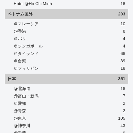
Hotel @Ho Chi Minh
16
ベトナム国外
203
＠マレーシア
10
@香港
8
＠バリ
4
＠シンガポール
4
＠タイランド
68
＠台湾
89
＠フィリピン
18
日本
351
@北海道
18
@富山・新潟
7
＠愛知
2
@青森
2
@東京
105
@神奈川
43
@千葉
9