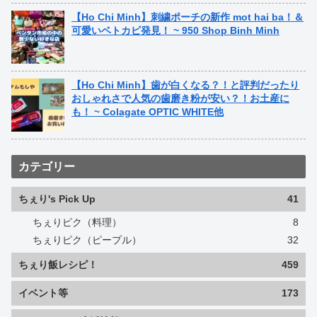
【Ho Chi Minh】刺繍ポーチの新作 mot hai ba！＆
可愛いベトカピ発見！ ~ 950 Shop Binh Minh
【Ho Chi Minh】歯が白くなる？！と評判だったり
おしゃれさで人気の歯磨き粉が安い？！お土産に
も！ ~ Colagate OPTIC WHITE他
カテゴリー
ちぇり's Pick Up
41
ちぇりピク（料理）
8
ちぇりピク（ピープル）
32
ちぇり飯レシピ！
459
イベント等
173