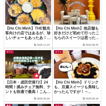
【Ho Chi Minh】THE観光
【Ho Chi Minh】他店舗も
客向けの店ではあるが、珍
好きだけど初めて行ったこ
しいチェーもあったあ！ ~
ちらのスイーツは思った以
Goc Hue
上だった？！新作を食べて
2025.11.23
2024.08.25
みたよ！ ~ The Dreamers
Desert and Bar
カフェ
カフェ
【日本・成田空港T2】24
【Ho Chi Minh】ドリンク
時間！揉みチェア無料、テ
も、豆腐スイーツも美味し
ントも快適で最高！こんな
かったんですが！ ~
便利カフェ使わにゃ損損！
Awake Tea, Coffee &
2026.06.20
2025.08.18
~エアポートカフェ
Desert
NODOKA
食品
カフェ