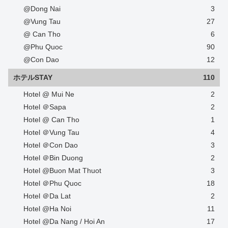
@Dong Nai
3
@Vung Tau
27
@ Can Tho
6
@Phu Quoc
90
@Con Dao
12
ホテルSTAY
110
Hotel @ Mui Ne
2
Hotel ＠Sapa
2
Hotel @ Can Tho
1
Hotel ＠Vung Tau
4
Hotel ＠Con Dao
3
Hotel ＠Bin Duong
2
Hotel @Buon Mat Thuot
3
Hotel ＠Phu Quoc
18
Hotel ＠Da Lat
2
Hotel @Ha Noi
11
Hotel @Da Nang / Hoi An
17