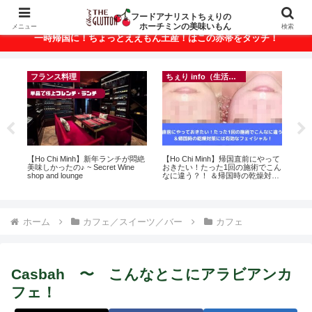
ベトナム・ホーチミンの美味いもんが満載！
フードアナリストちぇりの
ホーチミンの美味いもん
メニュー
検索
一時帰国に！ちょっとええもん土産！はこの赤帯をタッチ！
ちぇり info（生活情報）
ちぇり info（生活情報）
にやって
【追記】日本での電話番号ゲット
【 Ho Chi Minh】🍺 Happy Hour
でこん
＆キープ！機種変時のデータ移行
and More in Ho Chi Minh CIty 🍺
に失敗したけど復活できた話！~
povo
F
ホーム
カフェ／スイーツ／バー
カフェ
Casbah 〜 こんなとこにアラビアンカ
フェ！