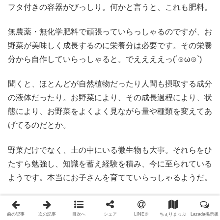
フタ付きの容器がびっしり。何かと言うと、これも肥料。
無農薬・無化学肥料で頑張っていらっしゃるのですが、お
野菜が美味しく成長するのに栄養分は必要です。その栄養
分から自作していらっしゃると。でええええっ(´⊙ω⊙`)
聞くと、ほとんどが自然植物だったり人間も摂取する成分
の液体だったり。お野菜により、その成長過程により、状
態により、お野菜をよくよく見ながら量や種類を変えてあ
げてるのだとか。
野菜だけでなく、土の中にいる微生物も大事。それらをひ
たすら勉強し、知識を蓄え経験を積み、今に至られている
ようです。本当にお子さんを育てていらっしゃるようだ。
出荷前にはこんなお手入れ
前の記事
次の記事
目次へ
シェア
LINE＠
ちぇりまっぷ
Lazada掲示板