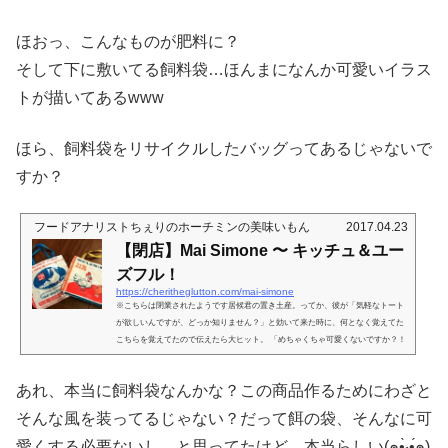
ほおっ、こんなものが肥料に？
そして下に敷いてる飼料袋…ほんまになんか可愛いイラス
トが描いてあるwww
ほら、飼料袋をリサイクルしたバッグってあるじゃないで
すか？
フードアナリストちぇりのホーチミンの美味いもん
2017.04.23
【閉店】Mai Simone 〜 キッチュ＆ユー
ズフル！
https://cheritheglutton.com/mai-simone
※こちらは閉業されたようです居候君の置き土産。ってか、彼が「気軽なトート
が欲しいんですが、どっか知りません？」と効いて来た時に、何となく覚えてた
こちらを覚えてたので伝えたら大ヒット。 「めちゃくちゃ可愛くないですか？！
（≧∇≦）」と、トートバッグで喜んでいた君がとっても可愛いかったよ、居候君
w そして更に可愛い事には、「シェアハピです〜♪」↑初めて聞いた。意味推察
あれ、本当に飼料袋なんかな？この商品作るためにわざと
したwと、私にも買って来てくれたの、このバッグ♪ おおっ、可愛い！！(((o(*ﾟ
▽ﾟ*)o)))でもこれ、飼料などを入れていた袋素材の再利用品な...
そんな風を装ってるじゃない？だって餌の袋、そんなに可
愛くする必要ないし…と思ってたけど、本当らしい(๑•̀‧̫•́๑)