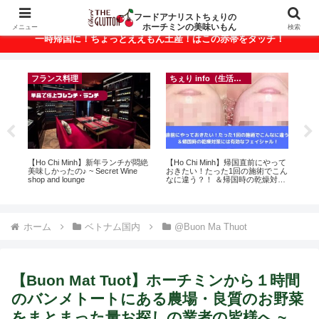
ベトナム・ホーチミンの美味いもんが満載！
フードアナリストちぇりの
ホーチミンの美味いもん
メニュー
検索
一時帰国に！ちょっとええもん土産！はこの赤帯をタッチ！
フランス料理
ちぇり info（生活情報）
ン
【Ho Chi Minh】新年ランチが悶絶
【Ho Chi Minh】帰国直前にやって
【
っ
美味しかったの♪ ~ Secret Wine
おきたい！たった1回の施術でこん
＆
ン
shop and lounge
なに違う？！ ＆帰国時の乾燥対策
に
適用
には有効なフェイシャル！ ~
pov
Rosereve
ホーム
ベトナム国内
@Buon Ma Thuot
【Buon Mat Tuot】ホーチミンから１時間
のバンメトートにある農場・良質のお野菜
をまとまった量お探しの業者の皆様へ ~