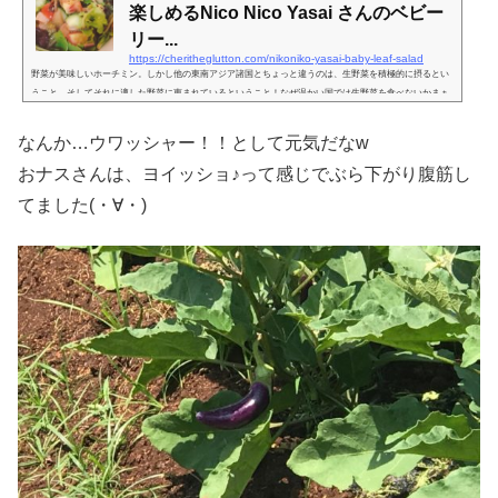
楽しめるNico Nico Yasai さんのベビー
リー...
https://cheritheglutton.com/nikoniko-yasai-baby-leaf-salad
野菜が美味しいホーチミン。しかし他の東南アジア諸国とちょっと違うのは、生野菜を積極的に摂るとい
うこと。そしてそれに適した野菜に恵まれているということ！なぜ温かい国では生野菜を食べないかまぁ
今時全く食べないわけじゃありません。こんだけ諸外国の方が行き来する昨今、商売としてニーズに応え
ない手はないわけで。しかし依然として、東南アジア諸国、または温かい国で生野菜食は少なめに感じま
なんか…ウワッシャー！！として元気だなw
す。何だったら「ベトナムで生野菜なんて食うもんじゃない！」みたいな指導がガイドブックなんかには
ありますものね。なぜか。生...
おナスさんは、ヨイッショ♪って感じでぶら下がり腹筋し
てました(・∀・)