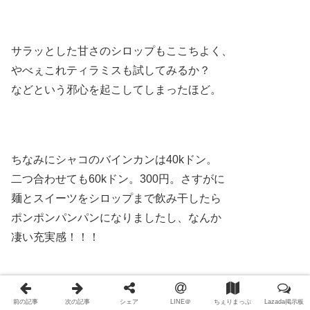
サラッとした甘さのシロップもここちよく、
やべぇこれティラミスも試してみるか？
などという邪心を起こしてしまったほど。
ちなみにシャコのバインカンは40kドン。
二つ合わせても60kドン。300円。さすがに
麺とスイーツをシロップまで飲み干したら
ポンポンパンパンになりましたし、なんか
凄い充実感！！！
前の記事
次の記事
シェア
LINE＠
ちぇりまっぷ
Lazada掲示板
いいわ、この店。