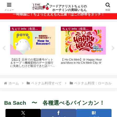
ベトナム・ホーチミンの美味いもんが満載！
フードアナリストちぇりの
ホーチミンの美味いもん
メニュー
検索
一時帰国に！ちょっとええもん土産！はこの赤帯をタッチ！
ちぇり info（生活情報）
フランス料理
 Hour
自分だけじゃない・家族が何かに
【Ho Chi Minh】新年ランチが悶絶
ty 🍺
悩んでいたら？オンラインカウン
美味しかったの♪ ~ Secret Wine
セリングという選択肢
shop and lounge
ホーム
ベトナム料理すべて
ベトナム料理：ローカル
Ba Sach 〜 各種選べるバインカン！