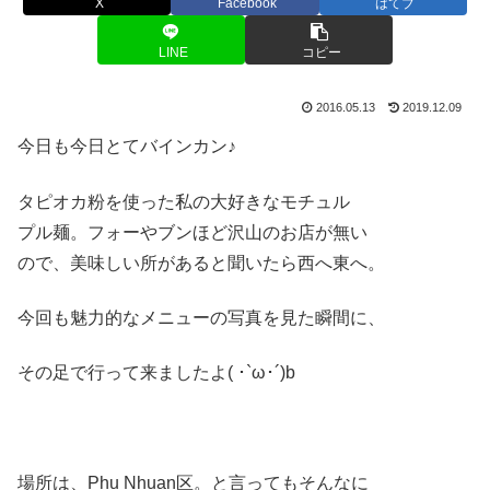
X
Facebook
はてブ
LINE
コピー
2016.05.13
2019.12.09
今日も今日とてバインカン♪
タピオカ粉を使った私の大好きなモチュル
プル麺。フォーやブンほど沢山のお店が無い
ので、美味しい所があると聞いたら西へ東へ。
今回も魅力的なメニューの写真を見た瞬間に、
その足で行って来ましたよ( ･`ω･´)b
場所は、Phu Nhuan区。と言ってもそんなに