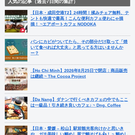
人気の記事（過去7日間の集計）
【日本・成田空港T2】24時間！揉みチェア無料、テ
ントも快適で最高！こんな便利カフェ使わにゃ損
損！ ~エアポートカフェ NODOKA
パンにカビがついてたら、その部分だけ取って「焼
いて食べれば大丈夫」と思ってる方はいませんか
ー？
【Ho Chi Minh】2026年8月25日で閉店：商品販売
は継続 ~ The Cocoa Project
【Da Nang】ダナンで行くべきカフェの中でもここ
は一級品！引き続き良いカフェ♪ ~ Dng. Coffee
【日本・愛媛 – 松山】駅前観光客向けかと思いき
や、ガチ美味しい鯛めし屋で鯛そばも👍！ ~ 鯛めし