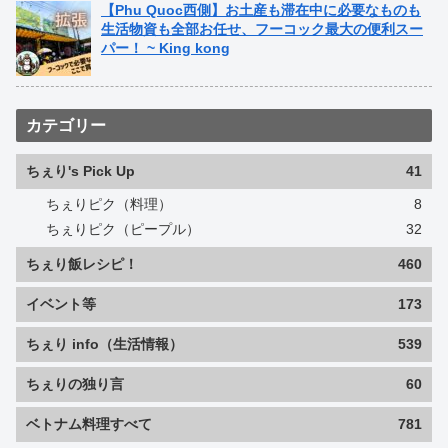
【Phu Quoc西側】お土産も滞在中に必要なものも
生活物資も全部お任せ、フーコック最大の便利スー
パー！ ~ King kong
カテゴリー
ちぇり's Pick Up
41
ちぇりピク（料理）
8
ちぇりピク（ピープル）
32
ちぇり飯レシピ！
460
イベント等
173
ちぇり info（生活情報）
539
ちぇりの独り言
60
ベトナム料理すべて
781