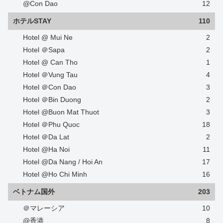
@Con Dao
12
ホテルSTAY
110
Hotel @ Mui Ne
2
Hotel ＠Sapa
2
Hotel @ Can Tho
1
Hotel ＠Vung Tau
4
Hotel ＠Con Dao
3
Hotel ＠Bin Duong
2
Hotel @Buon Mat Thuot
3
Hotel ＠Phu Quoc
18
Hotel ＠Da Lat
2
Hotel @Ha Noi
11
Hotel @Da Nang / Hoi An
17
Hotel @Ho Chi Minh
16
ベトナム国外
203
＠マレーシア
10
@香港
8