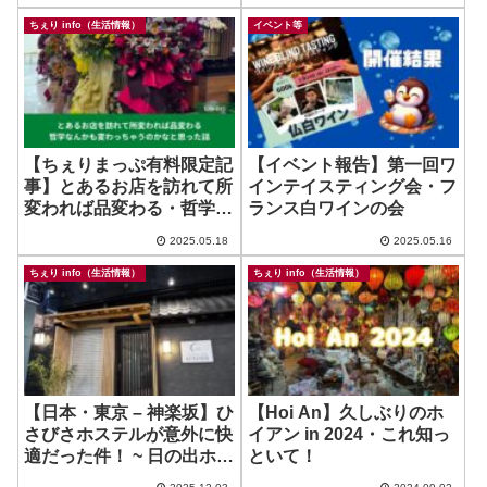
ージ
ちぇり info（生活情報）
イベント等
【ちぇりまっぷ有料限定記
【イベント報告】第一回ワ
事】とあるお店を訪れて所
インテイスティング会・フ
変われば品変わる・哲学な
ランス白ワインの会
んかも変わっちゃうのかな
2025.05.18
2025.05.16
と思った話（LIFE-045）
ちぇり info（生活情報）
ちぇり info（生活情報）
【日本・東京 – 神楽坂】ひ
【Hoi An】久しぶりのホ
さびさホステルが意外に快
イアン in 2024・これ知っ
適だった件！ ~ 日の出ホテ
といて！
ル神楽坂