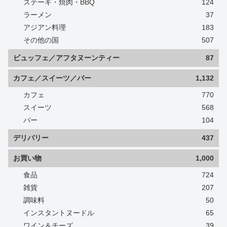
ステーキ・焼肉・BBQ
124
ラーメン
37
アジアン料理
183
その他の国
507
ビュッフェ／アフタヌーンティー
87
カフェ／スイーツ／バー
1,132
カフェ
770
スイーツ
568
バー
104
デリバリー
437
お買い物
1,000
食品
724
雑貨
207
調味料
50
インスタントヌードル
65
ワイン＆チーズ
39