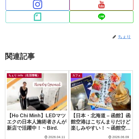
ちぇり
関連記事
ちぇり info（生活情報）
カフェ
【Ho Chi Minh】LEDマツ
【日本・北海道 – 函館】函
エクの日本人施術者さんが
館空港はこぢんまりだけど
新店で活躍中！ ~ Bird.
楽しみやすい！ ~ 函館空港
カフェ美鈴 / 無重力マッサ
2026.04.11
2026.06.09