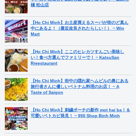
槇 松山店
【Ho Chi Minh】お土産買えるスーパが街のど真ん
中にあるよ！（最近改良されたらしい！） ~ Win
Mart
【Ho Chi Minh】ここのヒレカツすんごい美味し
い！食べ方選んでファミリーで！ ~ KatsuSan
Rreestaurant
【Ho Chi Minh】街中の隠れ家ヘムビルの奥にある
旅行者さんに優しいベトナム料理のお店！ ~ A
Taste of Saigon
【Ho Chi Minh】刺繍ポーチの新作 mot hai ba！＆
可愛いベトカピ発見！ ~ 950 Shop Binh Minh