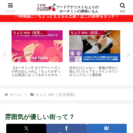
ベトナム・ホーチミンの美味いもんが満載！
フードアナリストちぇりの
ホーチミンの美味いもん
メニュー
検索
一時帰国に！ちょっとええもん土産！はこの赤帯をタッチ！
ちぇり info（生活情報）
ちぇり info（生活情報）
悶絶
【ホーチミン】ホリデーシーズン
自分だけじゃない・家族が何かに
【 H
の爪のおしゃれに！ちぇりがずっ
悩んでいたら？オンラインカウン
and 
とお世話になってるネイルサロン
セリングという選択肢
で平日15％OFF！（テト前不適用
期間&テト中営業予定追記） ~
Fame Nail
ホーム
ちぇり info（生活情報）
雰囲気が優しい街って？