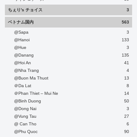
ちぇり's チョイス
3
ベトナム国内
563
@Sapa
3
@Hanoi
133
@Hue
3
@Danang
135
@Hoi An
41
@Nha Trang
4
@Buon Ma Thuot
13
＠Da Lat
8
＠Phan Thiet – Mui Ne
14
@Binh Duong
50
@Dong Nai
3
@Vung Tau
27
@ Can Tho
6
@Phu Quoc
90