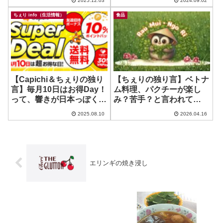
2025.12.03
2024.09.02
ちぇり info（生活情報）
食品
【Capichi＆ちぇりの独り
【ちぇりの独り言】ベトナ
言】毎月10日はお得Day！
ム料理、パクチーが楽し
って、響きが日本っぽくて
み？苦手？と言われて
いいわーw
も。。。と言う話
2025.08.10
2026.04.16
エリンギの焼き浸し