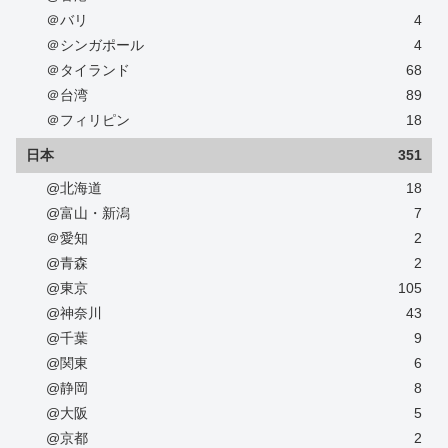
＠バリ
4
＠シンガポール
4
＠タイランド
68
＠台湾
89
＠フィリピン
18
日本
351
@北海道
18
@富山・新潟
7
＠愛知
2
@青森
2
@東京
105
@神奈川
43
@千葉
9
@関東
6
@静岡
8
@大阪
5
@京都
2