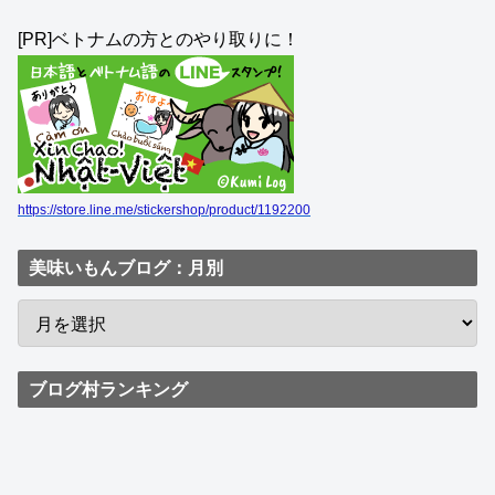
[PR]ベトナムの方とのやり取りに！
https://store.line.me/stickershop/product/1192200
美味いもんブログ：月別
ブログ村ランキング