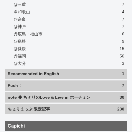
@三重
7
＠和歌山
4
@奈良
7
@神戸
7
@広島・福山市
6
@島根
9
@愛媛
15
@福岡
50
@大分
3
Recommended in English
1
Push！
7
note ◆ ちぇりのLove & Live in ホーチミン
30
ちぇりまっぷ 限定記事
230
Capichi