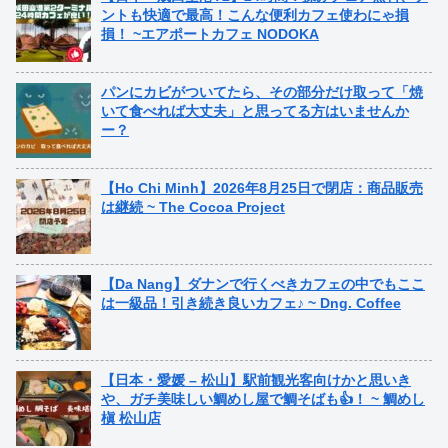
ントも快適で最高！こんな便利カフェ使わにゃ損
損！ ~エアポートカフェ NODOKA
パンにカビがついてたら、その部分だけ取って「焼
いて食べれば大丈夫」と思ってる方はいませんか
ー？
【Ho Chi Minh】2026年8月25日で閉店：商品販売
は継続 ~ The Cocoa Project
【Da Nang】ダナンで行くべきカフェの中でもここ
は一級品！引き続き良いカフェ♪ ~ Dng. Coffee
【日本・愛媛 – 松山】駅前観光客向けかと思いき
や、ガチ美味しい鯛めし屋で鯛そばも👍！ ~ 鯛めし
槇 松山店