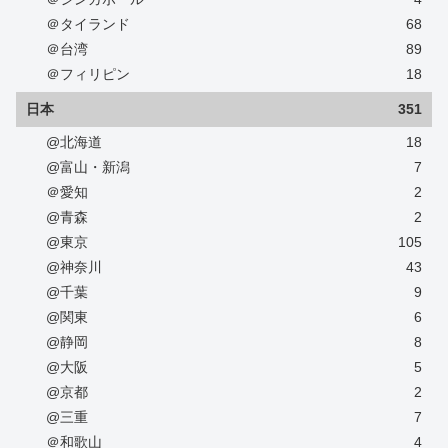
＠タイランド
68
＠台湾
89
＠フィリピン
18
日本
351
@北海道
18
@富山・新潟
7
＠愛知
2
@青森
2
@東京
105
@神奈川
43
@千葉
9
@関東
6
@静岡
8
@大阪
5
@京都
2
@三重
7
＠和歌山
4