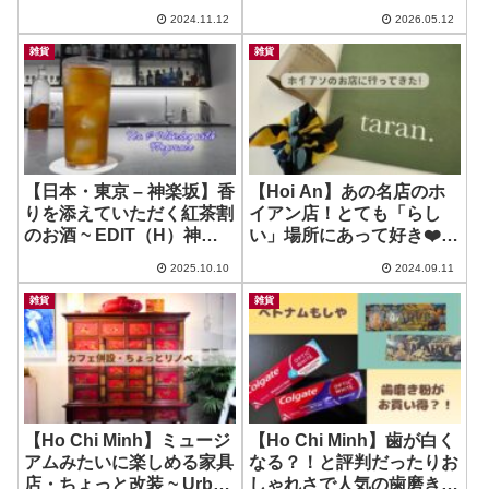
いです！ ~ Le Mai Store –
に注文！ ~ EUS fruits
2024.11.12
2026.05.12
Showroom Phu Nhuan
雑貨
雑貨
【日本・東京 – 神楽坂】香
【Hoi An】あの名店のホ
りを添えていただく紅茶割
イアン店！とても「らし
のお酒 ~ EDIT（H）神楽
い」場所にあって好き❤️ ~
坂
taran. Hoi An
2025.10.10
2024.09.11
雑貨
雑貨
【Ho Chi Minh】ミュージ
【Ho Chi Minh】歯が白く
アムみたいに楽しめる家具
なる？！と評判だったりお
店・ちょっと改装 ~ Urban
しゃれさで人気の歯磨き粉