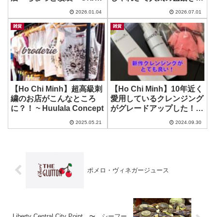
Garden
が安い？！お土産にも！ ~
2026.01.04
2026.07.01
Colagate OPTIC WHITE他
雑貨
雑貨
【Ho Chi Minh】超高級刺
【Ho Chi Minh】10年近く
繍のお店がこんなところ
愛用しているクレンジング
に？！ ~ Huulala Concept
がグレードアップした！ ~
Rosereve Cleansing Next
2025.05.21
2024.09.30
ポメロ・ヴィネガージュース
Liberty Central City Point 〜 シーフー