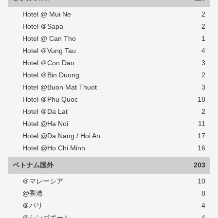
Hotel @ Mui Ne
2
Hotel ＠Sapa
2
Hotel @ Can Tho
1
Hotel ＠Vung Tau
4
Hotel ＠Con Dao
3
Hotel ＠Bin Duong
2
Hotel @Buon Mat Thuot
3
Hotel ＠Phu Quoc
18
Hotel ＠Da Lat
2
Hotel @Ha Noi
11
Hotel @Da Nang / Hoi An
17
Hotel @Ho Chi Minh
16
ベトナム国外
203
＠マレーシア
10
@香港
8
＠バリ
4
＠シンガポール
4