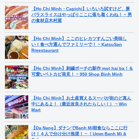
【Ho Chi Minh・Capichi】いろいろ試すけど、豚
バラスライスはやっぱりここに落ち着くわね！ ~ 男
の食材店木村屋
【Ho Chi Minh】ここのヒレカツすんごい美味し
い！食べ方選んでファミリーで！ ~ KatsuSan
Rreestaurant
【Ho Chi Minh】刺繍ポーチの新作 mot hai ba！＆
可愛いベトカピ発見！ ~ 950 Shop Binh Minh
【Ho Chi Minh】お土産買えるスーパが街のど真ん
中にあるよ！（最近改良されたらしい！） ~ Win
Mart
【Da Nang】ダナンでBanh Mi朝食ならここに行
け！４人で分け分け推奨！ ~ ！Umm Banh Mi &