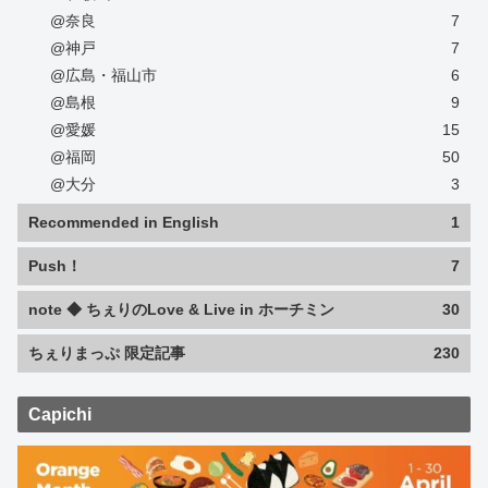
@奈良
7
@神戸
7
@広島・福山市
6
@島根
9
@愛媛
15
@福岡
50
@大分
3
Recommended in English
1
Push！
7
note ◆ ちぇりのLove & Live in ホーチミン
30
ちぇりまっぷ 限定記事
230
Capichi