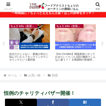
ベトナム・ホーチミンの美味いもんが満載！
フードアナリストちぇりの
ホーチミンの美味いもん
メニュー
検索
一時帰国に！ちょっとええもん土産！はこの赤帯をタッチ！
ちぇり info（生活情報）
ちぇり info（生活情報）
ン
自分だけじゃない・家族が何かに
【Ho Chi Minh】帰国直前にやって
【 H
っ
悩んでいたら？オンラインカウン
おきたい！たった1回の施術でこん
and 
ン
セリングという選択肢
なに違う？！ ＆帰国時の乾燥対策
適用
には有効なフェイシャル！ ~
Rosereve
ホーム
お買い物
雑貨
恒例のチャリティバザー開催！