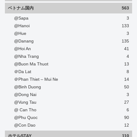
ベトナム国内
563
@Sapa
3
@Hanoi
133
@Hue
3
@Danang
135
@Hoi An
41
@Nha Trang
4
@Buon Ma Thuot
13
＠Da Lat
8
＠Phan Thiet – Mui Ne
14
@Binh Duong
50
@Dong Nai
3
@Vung Tau
27
@ Can Tho
6
@Phu Quoc
90
@Con Dao
12
ホテルSTAY
110