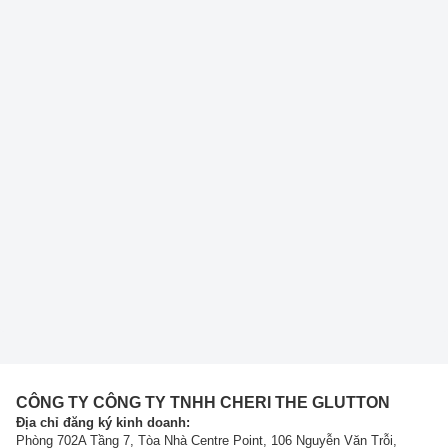
CÔNG TY CÔNG TY TNHH CHERI THE GLUTTON
Địa chỉ đăng ký kinh doanh:
Phòng 702A Tầng 7, Tòa Nhà Centre Point, 106 Nguyễn Văn Trỗi,