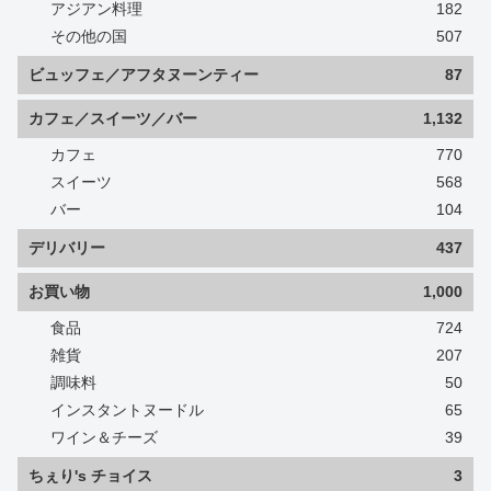
アジアン料理
182
その他の国
507
ビュッフェ／アフタヌーンティー
87
カフェ／スイーツ／バー
1,132
カフェ
770
スイーツ
568
バー
104
デリバリー
437
お買い物
1,000
食品
724
雑貨
207
調味料
50
インスタントヌードル
65
ワイン＆チーズ
39
ちぇり's チョイス
3