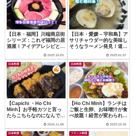
【日本・福岡】川端商店街
【日本・愛媛 – 宇和島】ア
シリーズ：これぞ福岡の居
サリチャウダー的な美味し
酒屋！アイデアレシピとス
そうなラーメン発見！道の
タッフさんの人柄の良さが
駅うわじま きさいや市場
2025.10.03
2025.01.07
魅力！ ~ ニカイノ魚
もすぐ近く！ ~ ストライク
軒
日本料理
日本料理
【Capichi ・Ho Chi
【Ho Chi Minh】ランチは
Minh】お手軽カツと言っ
ご飯と生卵、お味噌汁が食
たらこちらなのになんで記
べ放題！経営が変わられた
事書いてなかった？！改め
そうですがお得感健在！ ~
2024.11.08
2025.10.30
てご紹介！ ~ Katsu
Restaurant 桜々-Saku
Saku-
日本料理
フランス料理