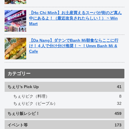
【Ho Chi Minh】お土産買えるスーパが街のど真ん
中にあるよ！（最近改良されたらしい！） ~ Win
Mart
【Da Nang】ダナンでBanh Mi朝食ならここに行
け！４人で分け分け推奨！ ~ ！Umm Banh Mi &
Cafe
カテゴリー
ちぇり's Pick Up
41
ちぇりピク（料理）
8
ちぇりピク（ピープル）
32
ちぇり飯レシピ！
459
イベント等
173