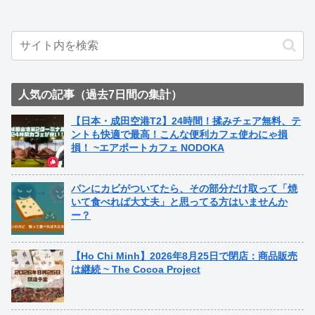
人気の記事（過去7日間の集計）
【日本・成田空港T2】24時間！揉みチェア無料、テ
ントも快適で最高！こんな便利カフェ使わにゃ損
損！ ~エアポートカフェ NODOKA
パンにカビがついてたら、その部分だけ取って「焼
いて食べれば大丈夫」と思ってる方はいませんか
ー？
【Ho Chi Minh】2026年8月25日で閉店：商品販売
は継続 ~ The Cocoa Project