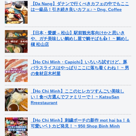
【Da Nang】ダナンで行くべきカフェの中でもここ
は一級品！引き続き良いカフェ♪ ~ Dng. Coffee
【日本・愛媛 – 松山】駅前観光客向けかと思いき
や、ガチ美味しい鯛めし屋で鯛そばも👍！ ~ 鯛めし
槇 松山店
【Ho Chi Minh・Capichi】いろいろ試すけど、豚
バラスライスはやっぱりここに落ち着くわね！ ~ 男
の食材店木村屋
【Ho Chi Minh】ここのヒレカツすんごい美味し
い！食べ方選んでファミリーで！ ~ KatsuSan
Rreestaurant
【Ho Chi Minh】刺繍ポーチの新作 mot hai ba！＆
可愛いベトカピ発見！ ~ 950 Shop Binh Minh