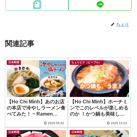
ちぇり
関連記事
日本料理
ちぇりピク（ピープル）
【Ho Chi Minh】あのお店
【Ho Chi Minh】ホーチミ
の本店で冷やしラーメン食
ンでこのレベルが楽しめる
べてみた！ ~ Ramen
のか ！かつ鍋も美味しか
Kimura – Q10
ったよー！ ~ とんかつ和幸
2025.05.02
2025.12.01
日本料理
日本料理