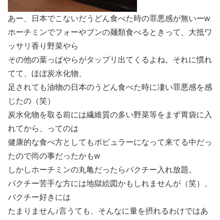
あー、日本でこないだうどん食べた時の罪悪感が無いーw
ホーチミンでフォーやブンの麺類食べるときって、大抵ワ
ッサリ香り野菜やら
その他の葉っぱやらがタップリ出てくるよね。それに慣れ
てて、ほぼ炭水化物、
足されても油物の日本のうどん食べた時に凄い罪悪感を感
じたの（笑）
炭水化物を取る前には繊維質の多い野菜等をまず胃袋に入
れてから、ってのは
健康的な食べ方としてもポピュラーになって来てる中だっ
たので尚の事だったかもw
しかしホーチミンの丸亀だったらパクチー入れ放題。
パクチー苦手な方には地獄絵図かもしれませんが（笑）、
パクチー好きには
たまりません♪言うても、そんなに量を摂れるわけではあ