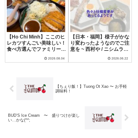
【Ho Chi Minh】ここのヒ
【日本・福岡】様子がかな
レカツすんごい美味しい！
り変わったようなのでご注
食べ方選んでファミリー
意を ~ 西村や / ニシムラ麺
で！ ~ KatsuSan
天神大名店
2026.08.04
2026.06.22
Rreestaurant
【ちぇり飯！】Tuong Ot Xao 〜 お手軽
調味料！
BUD’S Ice Cream 〜 盛りつけが楽し
い…かな(^^;