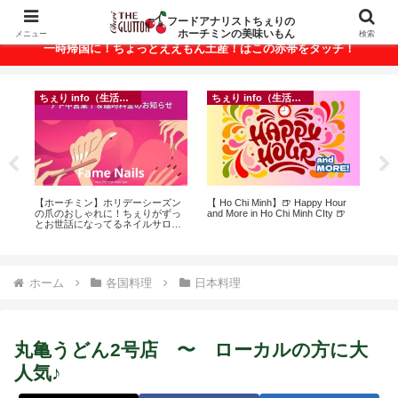
ベトナム・ホーチミンの美味いもんが満載！
フードアナリストちぇりの
ホーチミンの美味いもん
メニュー
検索
一時帰国に！ちょっとええもん土産！はこの赤帯をタッチ！
ちぇり info（生活情報）
ちぇり info（生活情報）
フ
って
【ホーチミン】ホリデーシーズン
【 Ho Chi Minh】🍺 Happy Hour
【H
こん
の爪のおしゃれに！ちぇりがずっ
and More in Ho Chi Minh CIty 🍺
美味し
とお世話になってるネイルサロン
sho
で平日15％OFF！（テト前不適用
期間&テト中営業予定追記） ~
Fame Nail
ホーム
各国料理
日本料理
丸亀うどん2号店 〜 ローカルの方に大
人気♪