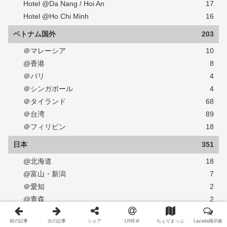
Hotel @Da Nang / Hoi An
17
Hotel @Ho Chi Minh
16
ベトナム国外
203
＠マレーシア
10
@香港
8
＠バリ
4
＠シンガポール
4
＠タイランド
68
＠台湾
89
＠フィリピン
18
日本
351
@北海道
18
@富山・新潟
7
＠愛知
2
@青森
2
@東京
105
前の記事
次の記事
シェア
LINE＠
ちぇりまっぷ
Lazada掲示板
@神奈川
43