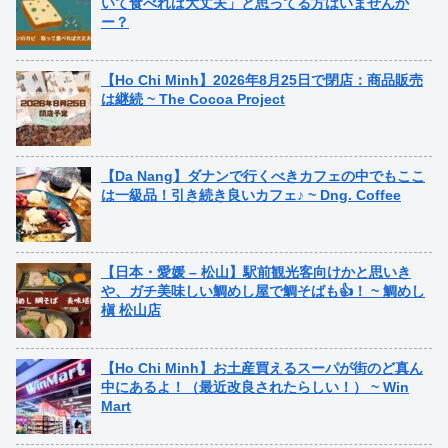
いて食べれば大丈夫」と思ってる方はいませんか
ー？
【Ho Chi Minh】2026年8月25日で閉店：商品販売
は継続 ~ The Cocoa Project
【Da Nang】ダナンで行くべきカフェの中でもここ
は一級品！引き続き良いカフェ♪ ~ Dng. Coffee
【日本・愛媛 – 松山】駅前観光客向けかと思いき
や、ガチ美味しい鯛めし屋で鯛そばも👍！ ~ 鯛めし
槇 松山店
【Ho Chi Minh】お土産買えるスーパが街のど真ん
中にあるよ！（最近改良されたらしい！） ~ Win
Mart