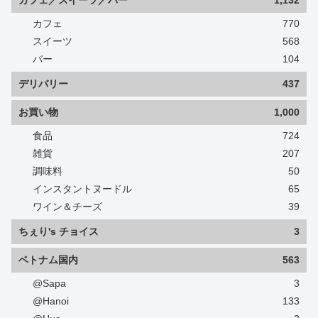
カフェ／スイーツ／バー
1,132
カフェ
770
スイーツ
568
バー
104
デリバリー
437
お買い物
1,000
食品
724
雑貨
207
調味料
50
インスタントヌードル
65
ワイン＆チーズ
39
ちぇり's チョイス
3
ベトナム国内
563
@Sapa
3
@Hanoi
133