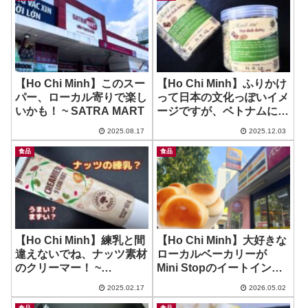
【Ho Chi Minh】このスー
【Ho Chi Minh】ふりかけ
パー、ローカル寄りで楽し
って日本の文化っぽいイメ
いかも！ ~ SATRA MART
ージですが、ベトナムにも
ある？
2025.08.17
2025.12.03
食品
食品
【Ho Chi Minh】練乳と間
【Ho Chi Minh】大好きな
違えないでね、ナッツ素材
ローカルベーカリーが
のクリーマー！ ~
Mini Stopのイートイン
CREAMER 9 LOAI HAT
に？！ ~ 4G’s Texas in
2025.02.17
2026.05.02
Mini Stop