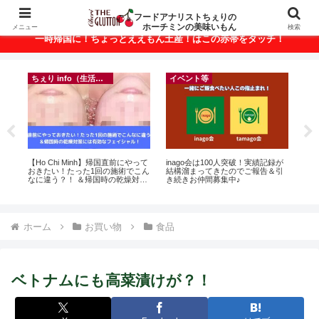
ベトナム・ホーチミンの美味いもんが満載！
フードアナリストちぇりの
ホーチミンの美味いもん
メニュー
検索
一時帰国に！ちょっとええもん土産！はこの赤帯をタッチ！
ちぇり info（生活情報）
イベント等
r
【Ho Chi Minh】帰国直前にやって
inago会は100人突破！実績記録が
【

おきたい！たった1回の施術でこん
結構溜まってきたのでご報告＆引
＆
なに違う？！ ＆帰国時の乾燥対策
き続きお仲間募集中♪
に
には有効なフェイシャル！ ~
pov
Rosereve
ホーム
お買い物
食品
ベトナムにも高菜漬けが？！