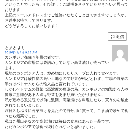
ということでしたら、ぜひ詳しくご説明をさせていただきたいと思って
おります。
上記のメールアドレスまでご連絡いただくことはできますでしょうか。
お返事お待ちしております。
どうぞよろしくお願いします！
返信
とまと
より:
2019年4月4日 9:19 AM
カンボジア在住４年目の者です。
カンボジアの市場には袋詰めしていない高菜漬けが売ってい
ます。
現地のカンボジア人は、炒め物にしたりスープに入れて食べます。
カンボジアは酸性度の高い土地なので野菜が殆どとれず、市場の野菜の
半分はベトナムからの輸入品と言われています。
しかしベトナムの野菜は高濃度の農薬の為、カンボジアの知識ある人や
健康に意識がある人達は野菜をあまり買いたがりません。
私が勤める孤児院で以前に数回、高菜漬けを料理したら、買うのを禁止
されてしまいました。
昨日久しぶりに高菜漬けを見たので自分用に買って、ごま油で炒めて食
べたら最高でした。
私は九州出身なので高菜漬けは毎日の食卓にあった一品です。
ただカンボジアでは食べ続けられないと思いました。