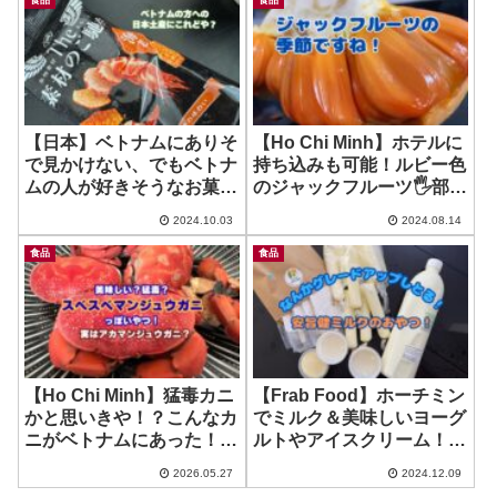
食品
食品
【日本】ベトナムにありそ
【Ho Chi Minh】ホテルに
で見かけない、でもベトナ
持ち込みも可能！ルビー色
ムの人が好きそうなお菓
のジャックフルーツ🖐️部屋
子！ ~ The 素材のご馳走
に持ち込まないほうが良い
2024.10.03
2024.08.14
海老
フルーツのお知らせも！ ~
Jack Fruits in Orange
食品
食品
color
【Ho Chi Minh】猛毒カニ
【Frab Food】ホーチミン
かと思いきや！？こんなカ
でミルク＆美味しいヨーグ
ニがベトナムにあった！ ~
ルトやアイスクリーム！
Ha San Tuoi Song PHCM
ShopeeFoodに入ってた♪
2026.05.27
2024.12.09
~ Sua Bo Tuoi Good Milk