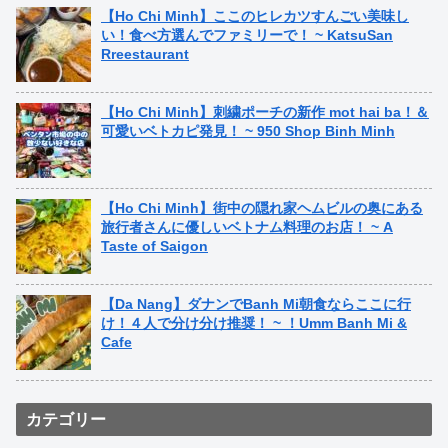
【Ho Chi Minh】ここのヒレカツすんごい美味し
い！食べ方選んでファミリーで！ ~ KatsuSan
Rreestaurant
【Ho Chi Minh】刺繍ポーチの新作 mot hai ba！＆
可愛いベトカピ発見！ ~ 950 Shop Binh Minh
【Ho Chi Minh】街中の隠れ家ヘムビルの奥にある
旅行者さんに優しいベトナム料理のお店！ ~ A
Taste of Saigon
【Da Nang】ダナンでBanh Mi朝食ならここに行
け！４人で分け分け推奨！ ~ ！Umm Banh Mi &
Cafe
カテゴリー