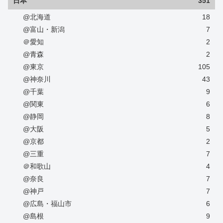
日本
351
@北海道
18
@富山・新潟
7
＠愛知
2
@青森
2
@東京
105
@神奈川
43
@千葉
9
@関東
6
@静岡
8
@大阪
5
@京都
2
@三重
7
＠和歌山
4
@奈良
7
@神戸
7
@広島・福山市
6
@島根
9