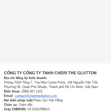
CÔNG TY CÔNG TY TNHH CHERI THE GLUTTON
Địa chỉ đăng ký kinh doanh:
Phòng 702A Tầng 7, Tòa Nhà Centre Point, 106 Nguyễn Văn Trỗi,
Phường 08, Quận Phú Nhuận, Thành phố Hồ Chí Minh, Việt Nam
Điện thoại
: (090) 927 1101
Email
:
contact@cheritheglutton.com
Đại diện pháp luật:
Phạm Quí Vân Hằng
Chức vụ
: Giám đốc
Giấy CNĐKDN:
Số 0316788813