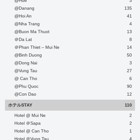
@Hue
3
@Danang
135
@Hoi An
41
@Nha Trang
4
@Buon Ma Thuot
13
＠Da Lat
8
＠Phan Thiet – Mui Ne
14
@Binh Duong
50
@Dong Nai
3
@Vung Tau
27
@ Can Tho
6
@Phu Quoc
90
@Con Dao
12
ホテルSTAY
110
Hotel @ Mui Ne
2
Hotel ＠Sapa
2
Hotel @ Can Tho
1
Hotel ＠Vung Tau
4