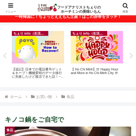
ベトナム・ホーチミンの美味いもんが満載！
フードアナリストちぇりの
ホーチミンの美味いもん
メニュー
検索
一時帰国に！ちょっとええもん土産！はこの赤帯をタッチ！
ちぇり info（生活情報）
ちぇり info（生活情報）
イ
って
【追記】日本での電話番号ゲット
【 Ho Chi Minh】🍺 Happy Hour
in
こん
＆キープ！機種変時のデータ移行
and More in Ho Chi Minh CIty 🍺
結
に失敗したけど復活できた話！~
き続
povo
ホーム
お買い物
食品
キノコ鍋をご自宅で
食品