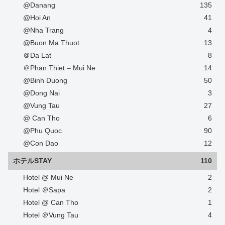
@Danang
135
@Hoi An
41
@Nha Trang
4
@Buon Ma Thuot
13
＠Da Lat
8
＠Phan Thiet – Mui Ne
14
@Binh Duong
50
@Dong Nai
3
@Vung Tau
27
@ Can Tho
6
@Phu Quoc
90
@Con Dao
12
ホテルSTAY
110
Hotel @ Mui Ne
2
Hotel ＠Sapa
2
Hotel @ Can Tho
1
Hotel ＠Vung Tau
4