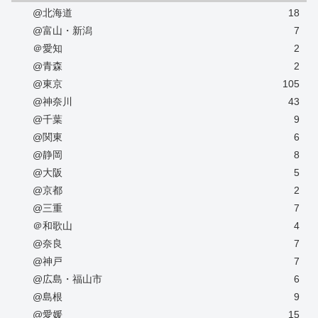
@北海道
18
@富山・新潟
7
＠愛知
2
@青森
2
@東京
105
@神奈川
43
@千葉
9
@関東
6
@静岡
8
@大阪
5
@京都
2
@三重
7
＠和歌山
4
@奈良
7
@神戸
7
@広島・福山市
6
@島根
9
@愛媛
15