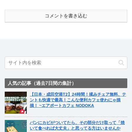
コメントを書き込む
人気の記事（過去7日間の集計）
【日本・成田空港T2】24時間！揉みチェア無料、テ
ントも快適で最高！こんな便利カフェ使わにゃ損
損！ ~エアポートカフェ NODOKA
パンにカビがついてたら、その部分だけ取って「焼
いて食べれば大丈夫」と思ってる方はいませんか