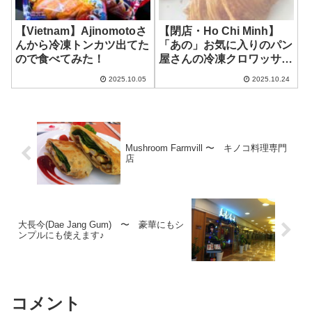
【Vietnam】Ajinomotoさ
【閉店・Ho Chi Minh】
んから冷凍トンカツ出てた
「あの」お気に入りのパン
ので食べてみた！
屋さんの冷凍クロワッサン
が美味しかった！ ~
2025.10.05
2025.10.24
Saigonese Baguette
Mushroom Farmvill 〜 キノコ料理専門
店
大長今(Dae Jang Gum) 〜 豪華にもシ
ンプルにも使えます♪
コメント