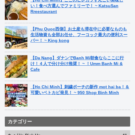
い！食べ方選んでファミリーで！ ~ KatsuSan
Rreestaurant
【Phu Quoc西側】お土産も滞在中に必要なものも
生活物資も全部お任せ、フーコック最大の便利スー
パー！ ~ King kong
【Da Nang】ダナンでBanh Mi朝食ならここに行
け！４人で分け分け推奨！ ~ ！Umm Banh Mi &
Cafe
【Ho Chi Minh】刺繍ポーチの新作 mot hai ba！＆
可愛いベトカピ発見！ ~ 950 Shop Binh Minh
カテゴリー