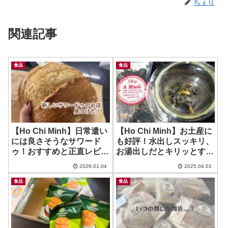
ちぇり
関連記事
食品
食品
【Ho Chi Minh】日常遣い
【Ho Chi Minh】お土産に
には良さそうなサワード
も好評！水出しスッキリ、
ゥ！おすすめと正直レビュ
お湯出しだとキリッとする
ーと！ ~ 60H Bakehouse
花びら浮かぶ魅力のお茶 ~
2026.01.04
2025.04.01
Jasmin Pearl Tea
食品
食品