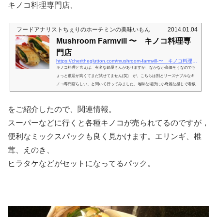
キノコ料理専門店、
フードアナリストちぇりのホーチミンの美味いもん
2014.01.04
Mushroom Farmvill 〜 キノコ料理専
門店
https://cheritheglutton.com/mushroom-farmvill-〜 キノコ料理専門店
キノコ料理と言えば、有名な鍋屋さんがありますが、なかなか高価そうなのでち
ょっと敷居が高くてまだ試せてません(笑) が、こちらは割とリーズナブルなキ
ノコ専門店らしい、と聞いて行ってみました。地味な場所に小奇麗な感じで看板
は上がってるんですが、ベトナム語名の方が大きく出てるので、うっかり見落と
して一度通り過ぎてしまったのはナイショ。東西に延びる大通り日本を繋ぐ、渡
をご紹介したので、関連情報。
し路地のような所にあります。 週へかなり簡素、または超ローカルなコムタム
のお店くらいしかないのに、ご覧の通り、小奇麗で小洒落た感じの店内...
スーパーなどに行くと各種キノコが売られてるのですが，
便利なミックスパックも良く見かけます。エリンギ、椎
茸、えのき、
ヒラタケなどがセットになってるパック。