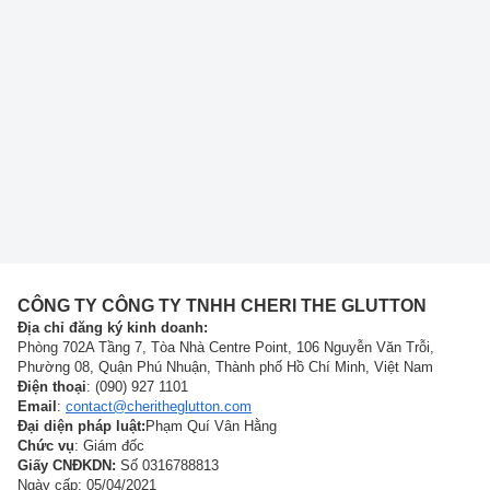
CÔNG TY CÔNG TY TNHH CHERI THE GLUTTON
Địa chỉ đăng ký kinh doanh:
Phòng 702A Tầng 7, Tòa Nhà Centre Point, 106 Nguyễn Văn Trỗi,
Phường 08, Quận Phú Nhuận, Thành phố Hồ Chí Minh, Việt Nam
Điện thoại
: (090) 927 1101
Email
:
contact@cheritheglutton.com
Đại diện pháp luật:
Phạm Quí Vân Hằng
Chức vụ
: Giám đốc
Giấy CNĐKDN:
Số 0316788813
Ngày cấp: 05/04/2021