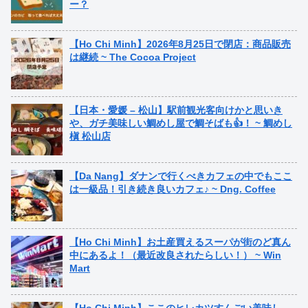
ー？
【Ho Chi Minh】2026年8月25日で閉店：商品販売
は継続 ~ The Cocoa Project
【日本・愛媛 – 松山】駅前観光客向けかと思いき
や、ガチ美味しい鯛めし屋で鯛そばも👍！ ~ 鯛めし
槇 松山店
【Da Nang】ダナンで行くべきカフェの中でもここ
は一級品！引き続き良いカフェ♪ ~ Dng. Coffee
【Ho Chi Minh】お土産買えるスーパが街のど真ん
中にあるよ！（最近改良されたらしい！） ~ Win
Mart
【Ho Chi Minh】ここのヒレカツすんごい美味し