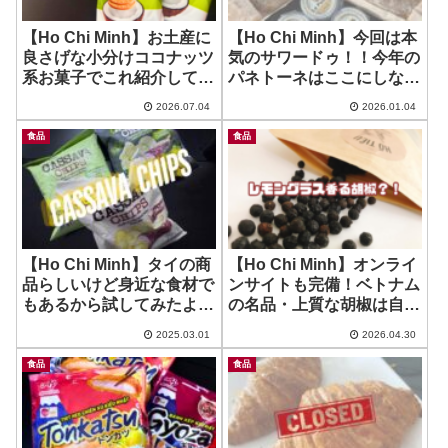
【Ho Chi Minh】お土産に
【Ho Chi Minh】今回は本
良さげな小分けココナッツ
気のサワードゥ！！今年の
系お菓子でこれ紹介してな
パネトーネはここにしな
かった！ ~ Coconut
い？ ~ Tiem Banh
2026.07.04
2026.01.04
Wafer
Sourdough La Panino
食品
食品
【Ho Chi Minh】タイの商
【Ho Chi Minh】オンライ
品らしいけど身近な食材で
ンサイトも完備！ベトナム
もあるから試してみたよ！
の名品・上質な胡椒は自分
~ Cassava Chips
用にも贈答用にも！ ~ The
2025.03.01
2026.04.30
Ho Tieu
食品
食品