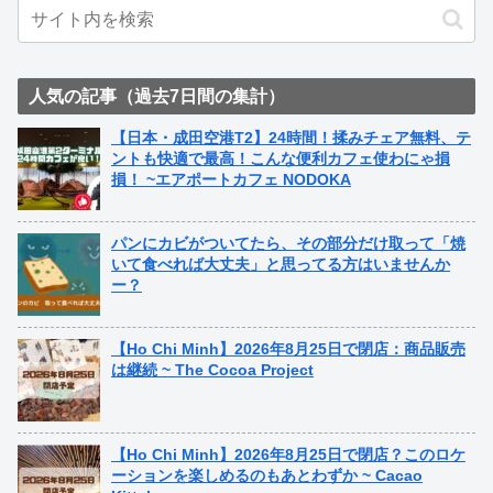
人気の記事（過去7日間の集計）
【日本・成田空港T2】24時間！揉みチェア無料、テ
ントも快適で最高！こんな便利カフェ使わにゃ損
損！ ~エアポートカフェ NODOKA
パンにカビがついてたら、その部分だけ取って「焼
いて食べれば大丈夫」と思ってる方はいませんか
ー？
【Ho Chi Minh】2026年8月25日で閉店：商品販売
は継続 ~ The Cocoa Project
【Ho Chi Minh】2026年8月25日で閉店？このロケ
ーションを楽しめるのもあとわずか ~ Cacao