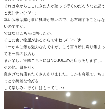
それは今からここにきた人が賄って行くのだろうなと思う
と更に怖い(・∀・;
幸い我家は賭け事に興味が無いので、お布施することはな
いのですが。
ではなぜこちらに伺ったか。
そこに食い物屋があるからですねっ( ･`ω･´)b
ローかルご飯も魅力なんですが、こう言う所に寄り集まっ
てる一流のお店も
また楽し。実際こちらにはNOBU氏のお店もありますし、
その他、目を引く
良さげなお店もたくさんありました。しかも奇麗で、ちょ
っと小綺麗な恰好を
して楽しみに行くにはもってこい♪