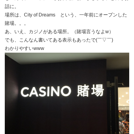
話に。
場所は、City of Dreams という、一年前にオープンした
賭場。。。
あ、いえ、カジノがある場所。（賭場言うなよw）
でも、こんなん書いてある表示もあったで(￣▽￣)
わかりやすいwww