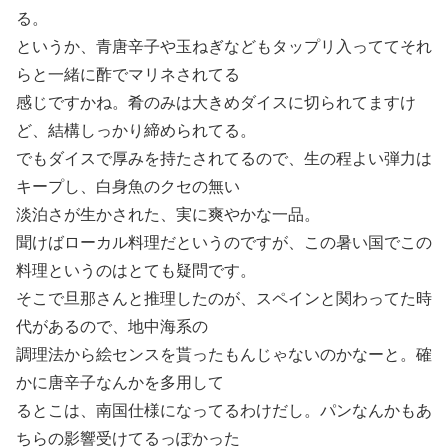
る。
というか、青唐辛子や玉ねぎなどもタップリ入っててそれ
らと一緒に酢でマリネされてる
感じですかね。肴のみは大きめダイスに切られてますけ
ど、結構しっかり締められてる。
でもダイスで厚みを持たされてるので、生の程よい弾力は
キープし、白身魚のクセの無い
淡泊さが生かされた、実に爽やかな一品。
聞けばローカル料理だというのですが、この暑い国でこの
料理というのはとても疑問です。
そこで旦那さんと推理したのが、スペインと関わってた時
代があるので、地中海系の
調理法から絵センスを貰ったもんじゃないのかなーと。確
かに唐辛子なんかを多用して
るとこは、南国仕様になってるわけだし。パンなんかもあ
ちらの影響受けてるっぽかった