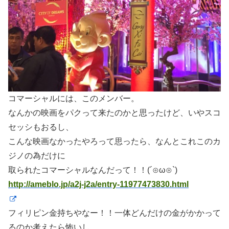
コマーシャルには、このメンバー。
なんかの映画をパクって来たのかと思ったけど、いやスコ
セッシもおるし、
こんな映画なかったやろって思ったら、なんとこれこのカ
ジノの為だけに
取られたコマーシャルなんだって！！(´⊙ω⊙`)
http://ameblo.jp/a2j-j2a/entry-11977473830.html
フィリピン金持ちやなー！！一体どんだけの金がかかって
るのか考えたら怖いし、