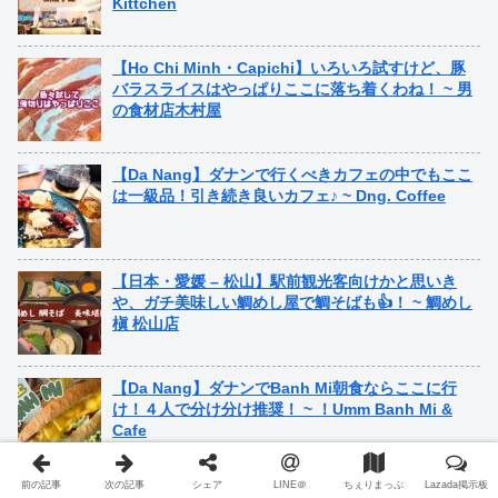
Kittchen
【Ho Chi Minh・Capichi】いろいろ試すけど、豚
バラスライスはやっぱりここに落ち着くわね！ ~ 男
の食材店木村屋
【Da Nang】ダナンで行くべきカフェの中でもここ
は一級品！引き続き良いカフェ♪ ~ Dng. Coffee
【日本・愛媛 – 松山】駅前観光客向けかと思いき
や、ガチ美味しい鯛めし屋で鯛そばも👍！ ~ 鯛めし
槇 松山店
【Da Nang】ダナンでBanh Mi朝食ならここに行
け！４人で分け分け推奨！ ~ ！Umm Banh Mi &
Cafe
前の記事
次の記事
シェア
LINE＠
ちぇりまっぷ
Lazada掲示板
【Ho Chi Minh】お土産買えるスーパが街のど真ん