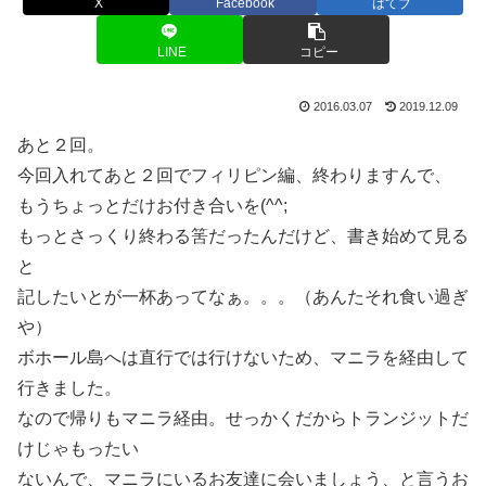
X
Facebook
はてブ
LINE
コピー
2016.03.07
2019.12.09
あと２回。
今回入れてあと２回でフィリピン編、終わりますんで、
もうちょっとだけお付き合いを(^^;
もっとさっくり終わる筈だったんだけど、書き始めて見る
と
記したいとが一杯あってなぁ。。。（あんたそれ食い過ぎ
や）
ボホール島へは直行では行けないため、マニラを経由して
行きました。
なので帰りもマニラ経由。せっかくだからトランジットだ
けじゃもったい
ないんで、マニラにいるお友達に会いましょう、と言うお