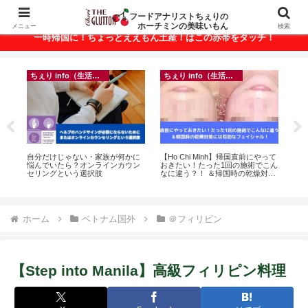
ベトナム・ホーチミンの美味いもんが満載！
フードアナリストちぇりの
ホーチミンの美味いもん
メニュー
検索
一時帰国に！ちょっとええもん土産！はこの赤帯をタッチ！
ちぇり info（生活情報）
ちぇり info（生活情報）
録が
自分だけじゃない・家族が何かに
【Ho Chi Minh】帰国直前にやって
【 H
引
悩んでいたら？オンラインカウン
おきたい！たった1回の施術でこん
and 
セリングという選択肢
なに違う？！ ＆帰国時の乾燥対策
には有効なフェイシャル！ ~
Rosereve
ホーム
ベトナム国外
＠フィリピン
【Step into Manila】高級フィリピン料理