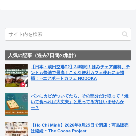
人気の記事（過去7日間の集計）
【日本・成田空港T2】24時間！揉みチェア無料、テ
ントも快適で最高！こんな便利カフェ使わにゃ損
損！ ~エアポートカフェ NODOKA
パンにカビがついてたら、その部分だけ取って「焼
いて食べれば大丈夫」と思ってる方はいませんか
ー？
【Ho Chi Minh】2026年8月25日で閉店：商品販売
は継続 ~ The Cocoa Project