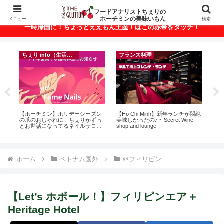
ベトナム・ホーチミンの美味いもんが満載！
フードアナリストちぇりの
ホーチミンの美味いもん
メニュー
検索
一時帰国に！ちょっとええもん土産！はこの赤帯をタッチ！
ちぇり info（生活情報）
ちぇり info（生活情報）
悶絶
【Ho Chi Minh】帰国直前にやって
【追記】日本での電話番号ゲット
自
おきたい！たった1回の施術でこん
＆キープ！機種変時のデータ移行
悩
なに違う？！ ＆帰国時の乾燥対策
に失敗したけど復活できた話！~
セ
には有効なフェイシャル！ ~
povo
Rosereve
ホーム
ベトナム国外
＠フィリピン
【Let’s ホボール！】フィリピンエア＋
Heritage Hotel