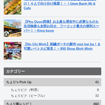
け！４人で分け分け推奨！ ~ ！Umm Banh Mi &
Cafe
【Phu Quoc西側】お土産も滞在中に必要なものも
生活物資も全部お任せ、フーコック最大の便利スー
パー！ ~ King kong
【Ho Chi Minh】刺繍ポーチの新作 mot hai ba！＆
可愛いベトカピ発見！ ~ 950 Shop Binh Minh
カテゴリー
ちぇり's Pick Up
41
ちぇりピク（料理）
8
ちぇりピク（ピープル）
32
ちぇり飯レシピ！
460