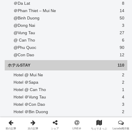
＠Da Lat
8
＠Phan Thiet – Mui Ne
14
@Binh Duong
50
@Dong Nai
3
@Vung Tau
27
@ Can Tho
6
@Phu Quoc
90
@Con Dao
12
ホテルSTAY
110
Hotel @ Mui Ne
2
Hotel ＠Sapa
2
Hotel @ Can Tho
1
Hotel ＠Vung Tau
4
Hotel ＠Con Dao
3
Hotel ＠Bin Duong
2
Hotel @Buon Mat Thuot
3
Hotel ＠Phu Quoc
18
前の記事
次の記事
シェア
LINE＠
ちぇりまっぷ
Lazada掲示板