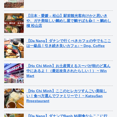
【日本・愛媛 – 松山】駅前観光客向けかと思いき
や、ガチ美味しい鯛めし屋で鯛そばも👍！ ~ 鯛めし
槇 松山店
【Da Nang】ダナンで行くべきカフェの中でもここ
は一級品！引き続き良いカフェ♪ ~ Dng. Coffee
【Ho Chi Minh】お土産買えるスーパが街のど真ん
中にあるよ！（最近改良されたらしい！） ~ Win
Mart
【Ho Chi Minh】ここのヒレカツすんごい美味し
い！食べ方選んでファミリーで！ ~ KatsuSan
Rreestaurant
【Da Nang】ダナンでBanh Mi朝食ならここに行