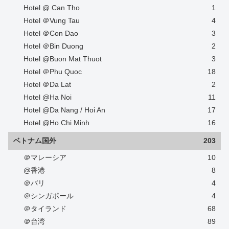
Hotel @ Can Tho
1
Hotel ＠Vung Tau
4
Hotel ＠Con Dao
3
Hotel ＠Bin Duong
2
Hotel @Buon Mat Thuot
3
Hotel ＠Phu Quoc
18
Hotel ＠Da Lat
2
Hotel @Ha Noi
11
Hotel @Da Nang / Hoi An
17
Hotel @Ho Chi Minh
16
ベトナム国外
203
＠マレーシア
10
@香港
8
＠バリ
4
＠シンガポール
4
＠タイランド
68
＠台湾
89