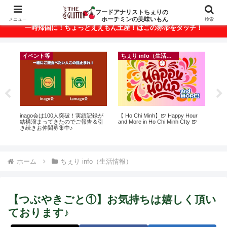
ベトナム・ホーチミンの美味いもんが満載！
フードアナリストちぇりの
ホーチミンの美味いもん
メニュー
検索
一時帰国に！ちょっとええもん土産！はこの赤帯をタッチ！
イベント等
ちぇり info（生活情報）
悶絶
inago会は100人突破！実績記録が
【 Ho Chi Minh】🍺 Happy Hour
自
結構溜まってきたのでご報告＆引
and More in Ho Chi Minh CIty 🍺
悩
き続きお仲間募集中♪
セ
ホーム
ちぇり info（生活情報）
【つぶやきごと①】お気持ちは嬉しく頂い
ております♪