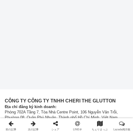
CÔNG TY CÔNG TY TNHH CHERI THE GLUTTON
Địa chỉ đăng ký kinh doanh:
Phòng 702A Tầng 7, Tòa Nhà Centre Point, 106 Nguyễn Văn Trỗi,
Phường 08, Quận Phú Nhuận, Thành phố Hồ Chí Minh, Việt Nam
Điện thoại
: (090) 927 1101
Email
:
contact@cheritheglutton.com
前の記事
次の記事
シェア
LINE＠
ちぇりまっぷ
Lazada掲示板