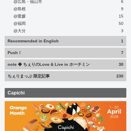
@広島・福山市
6
@島根
9
@愛媛
15
@福岡
50
@大分
3
Recommended in English
1
Push！
7
note ◆ ちぇりのLove & Live in ホーチミン
30
ちぇりまっぷ 限定記事
230
Capichi