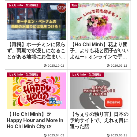
ちぇり info（生活情報）
食品
【再掲】ホーチミンに限ら
【Ho Chi Minh】花より団
ず、雨期で水浸しになるこ
子、よりも花と団子がいい
とがある地域にお住まい・
よねー♪ オンラインで手軽
ご旅行に行かれる方に気を
に注文！ ~ EUS fruits
2025.10.02
2026.05.12
つけてほしいこと
ちぇり info（生活情報）
ちぇり info（生活情報）
【 Ho Chi Minh】🍺
【ちぇりの独り言】日本の
Happy Hour and More in
予約サイトで、えれぇ目に
Ho Chi Minh CIty 🍺
遭った話
2025.04.03
2025.06.21