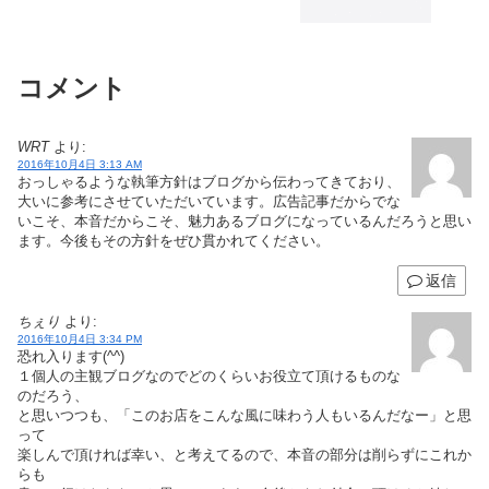
コメント
WRT
より:
2016年10月4日 3:13 AM
おっしゃるような執筆方針はブログから伝わってきており、
大いに参考にさせていただいています。広告記事だからでな
いこそ、本音だからこそ、魅力あるブログになっているんだろうと思い
ます。今後もその方針をぜひ貫かれてください。
返信
ちぇり
より:
2016年10月4日 3:34 PM
恐れ入ります(^^)
１個人の主観ブログなのでどのくらいお役立て頂けるものな
のだろう、
と思いつつも、「このお店をこんな風に味わう人もいるんだなー」と思
って
楽しんで頂ければ幸い、と考えてるので、本音の部分は削らずにこれか
らも