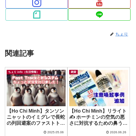
ちぇり
関連記事
ちぇり info（生活情報）
雑貨
【Ho Chi Minh】タンソン
【Ho Chi Minh】リライト
ニャットのイミグレで長蛇
✍️ ホーチミンの空気の悪
の列回避案のファストトラ
さに対抗するための鼻うが
ック、新システムが導入さ
い！ ~ Neil Med SINUS
2025.05.06
2026.06.26
れて状況変化？
RINSE