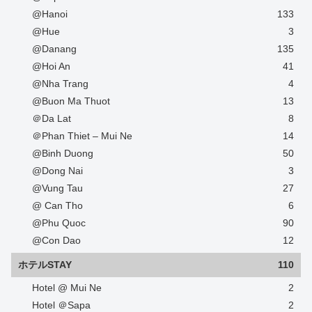
@Hanoi
133
@Hue
3
@Danang
135
@Hoi An
41
@Nha Trang
4
@Buon Ma Thuot
13
＠Da Lat
8
＠Phan Thiet – Mui Ne
14
@Binh Duong
50
@Dong Nai
3
@Vung Tau
27
@ Can Tho
6
@Phu Quoc
90
@Con Dao
12
ホテルSTAY
110
Hotel @ Mui Ne
2
Hotel ＠Sapa
2