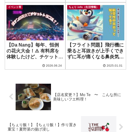
イベント等
ちぇり info（生活情報）
【Da Nang】毎年、恒例
【フライト問題】飛行機に
の花火大会！⚠️ 有料席を
乗ると耳抜きが上手くでき
体験したけど、チケット購
ずに耳が痛くなる鼻炎気味
入には気をつけて！
の方、これ使ってます？ ~
2026.06.24
2025.01.01
航空性中耳炎
【店名変更？】Mo Te 〜 こんな所に
美味しいフエ料理！
【ちぇり飯！】【ちぇり飯！】作り置き
重宝！夏野菜の揚げ浸し