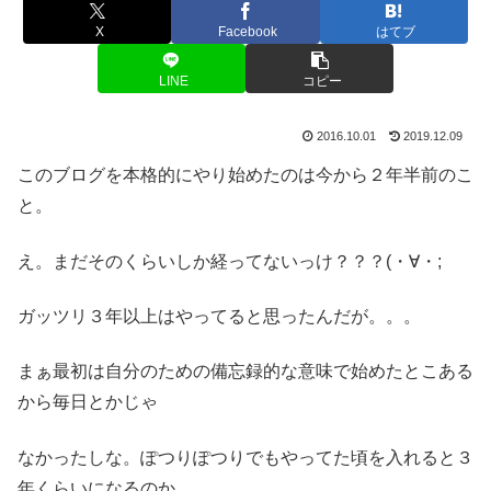
X
Facebook
はてブ
LINE
コピー
2016.10.01
2019.12.09
このブログを本格的にやり始めたのは今から２年半前のこ
と。
え。まだそのくらいしか経ってないっけ？？？(・∀・;
ガッツリ３年以上はやってると思ったんだが。。。
まぁ最初は自分のための備忘録的な意味で始めたとこある
から毎日とかじゃ
なかったしな。ぽつりぽつりでもやってた頃を入れると３
年くらいになるのか。