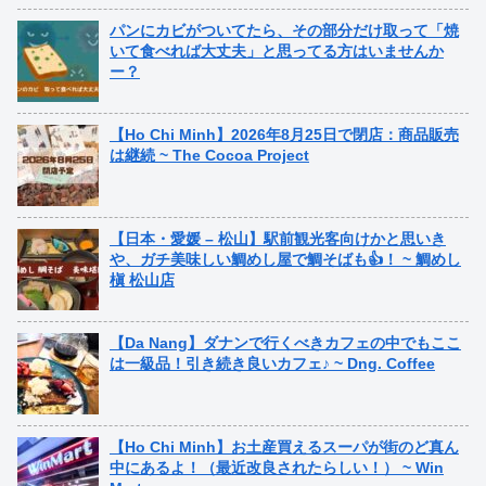
パンにカビがついてたら、その部分だけ取って「焼
いて食べれば大丈夫」と思ってる方はいませんか
ー？
【Ho Chi Minh】2026年8月25日で閉店：商品販売
は継続 ~ The Cocoa Project
【日本・愛媛 – 松山】駅前観光客向けかと思いき
や、ガチ美味しい鯛めし屋で鯛そばも👍！ ~ 鯛めし
槇 松山店
【Da Nang】ダナンで行くべきカフェの中でもここ
は一級品！引き続き良いカフェ♪ ~ Dng. Coffee
【Ho Chi Minh】お土産買えるスーパが街のど真ん
中にあるよ！（最近改良されたらしい！） ~ Win