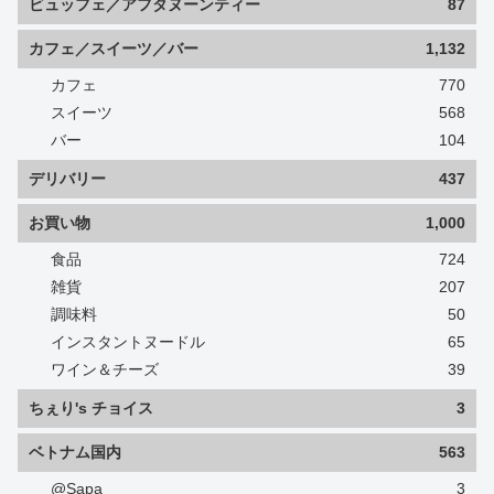
ビュッフェ／アフタヌーンティー
87
カフェ／スイーツ／バー
1,132
カフェ
770
スイーツ
568
バー
104
デリバリー
437
お買い物
1,000
食品
724
雑貨
207
調味料
50
インスタントヌードル
65
ワイン＆チーズ
39
ちぇり's チョイス
3
ベトナム国内
563
@Sapa
3