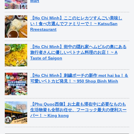
Mart
【Ho Chi Minh】ここのヒレカツすんごい美味し
い！食べ方選んでファミリーで！ ~ KatsuSan
Rreestaurant
【Ho Chi Minh】街中の隠れ家ヘムビルの奥にある
旅行者さんに優しいベトナム料理のお店！ ~ A
Taste of Saigon
【Ho Chi Minh】刺繍ポーチの新作 mot hai ba！＆
可愛いベトカピ発見！ ~ 950 Shop Binh Minh
【Phu Quoc西側】お土産も滞在中に必要なものも
生活物資も全部お任せ、フーコック最大の便利スー
パー！ ~ King kong