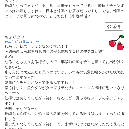
ろです。
長崎となってますが、器、具、唐辛子も入っているし、韓国のチャンポ
ンっぽい気もしすね～。日本と韓国のお店みたいですし。でも、韓国の
はスープが真っ赤なので、どっちにしろ中途半端？
返信
ちぇり
より:
2015年4月23日 12:17 PM
わあっ、初ホーチミンなのですね！！
今週来週は南北開放40周年の記念式典で１区の中央部が通行
止めに
なることも度々ある様子なので、車移動の際は余裕を持ってお出かけく
ださいね。
歩く分には大丈夫だと思うのですが、いつもの渋滞に輪をかけた状態に
なってますから(^^;
韓国にもチャンポンってあるんですね！！
辛くはなく、魚介ダシがタップリ出た所にニョクマム風味の思いっきり
ベトナム
仕様ではありましたが（笑）、なるほど、真っ赤なスープの辛いチャン
ポンも
美味しそうだなー♪
長崎ちゃんぽん、に似た音の名前を付けている限りはもうちょっと頑張
れ、と
言いたくなりましたが（笑）、ま、まずいわけではなかったので良しと