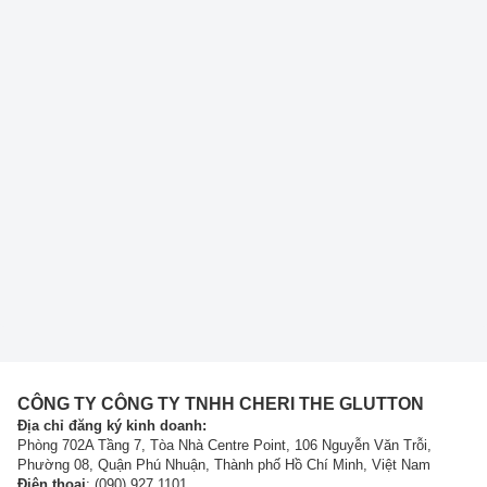
CÔNG TY CÔNG TY TNHH CHERI THE GLUTTON
Địa chỉ đăng ký kinh doanh:
Phòng 702A Tầng 7, Tòa Nhà Centre Point, 106 Nguyễn Văn Trỗi,
Phường 08, Quận Phú Nhuận, Thành phố Hồ Chí Minh, Việt Nam
Điện thoại
: (090) 927 1101