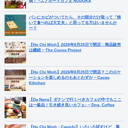
損！ ~エアポートカフェ NODOKA
パンにカビがついてたら、その部分だけ取って「焼
いて食べれば大丈夫」と思ってる方はいませんか
ー？
【Ho Chi Minh】2026年8月25日で閉店：商品販売
は継続 ~ The Cocoa Project
【Ho Chi Minh】2026年8月25日で閉店？このロケ
ーションを楽しめるのもあとわずか ~ Cacao
Kittchen
【Da Nang】ダナンで行くべきカフェの中でもここ
は一級品！引き続き良いカフェ♪ ~ Dng. Coffee
【Ho Chi Minh・Capichi】いろいろ試すけど、豚