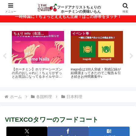
ベトナム・ホーチミンの美味いもんが満載！
フードアナリストちぇりの
ホーチミンの美味いもん
メニュー
検索
一時帰国に！ちょっとええもん土産！はこの赤帯をタッチ！
ちぇり info（生活情報）
イベント等
r
【ホーチミン】ホリデーシーズン
inago会は100人突破！実績記録が
自

の爪のおしゃれに！ちぇりがずっ
結構溜まってきたのでご報告＆引
悩
とお世話になってるネイルサロン
き続きお仲間募集中♪
セ
で平日15％OFF！（テト前不適用
期間&テト中営業予定追記） ~
Fame Nail
ホーム
各国料理
日本料理
VITEXCOタワーのフードコート