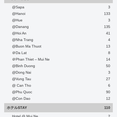
@Sapa
3
@Hanoi
133
@Hue
3
@Danang
135
@Hoi An
41
@Nha Trang
4
@Buon Ma Thuot
13
＠Da Lat
8
＠Phan Thiet – Mui Ne
14
@Binh Duong
50
@Dong Nai
3
@Vung Tau
27
@ Can Tho
6
@Phu Quoc
90
@Con Dao
12
ホテルSTAY
110
Hotel @ Mui Ne
2