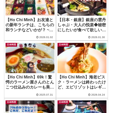
【Ho Chi Minh】お友達と
【日本・銀座】銀座の雲丹
の新年ランチは、こちらの
しゃぶ・大人の悦楽◆秘密
和ランチなどいかが？ ~
にしたいが食べて欲しい気
Shari Saigon
持ちが勝ったよ！ ~ しゃぶ
2026.01.02
2026.01.30
しゃぶ・すき焼き 吉野
日本料理
日本料理
【Ho Chi Minh】69k！驚
【Ho Chi Minh】海老ビス
愕のラーメン屋さんのとん
ク・ラーメンは終わったけ
こつ仕込みのカレーも美味
ど、エビリゾットはレギュ
しい！ ~ ラーメンきむら
ラーメニュー！ ~ IL
2025.07.31
2026.04.24
Ramen Kimura
CORDA
日本料理
日本料理