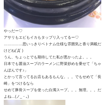
やっだー♡
アサリもエビもイカもタップリ入ってるー♡
……………思いっきりベトナム仕様な雰囲気と香り満載だ
けどね(´Д` )
うん、ちょっとでも期待してた私が悪かったよ。。。
日本でも醤油スープのラーメンに野菜炒めを乗せて「ちゃ
んぽんです♪」
とかって言ってるお店もあるもんな。。。でもせめて「長
崎」をつけるなら
せめて豚骨スープを使った白濁スープ。。。無理。。。だ
よね…(ノ_・｡)