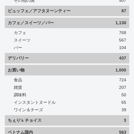
その他の国
507
ビュッフェ／アフタヌーンティー
87
カフェ／スイーツ／バー
1,130
カフェ
768
スイーツ
567
バー
104
デリバリー
437
お買い物
1,000
食品
724
雑貨
207
調味料
50
インスタントヌードル
65
ワイン＆チーズ
39
ちぇり's チョイス
3
ベトナム国内
563