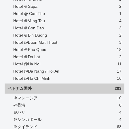
Hotel ＠Sapa
2
Hotel @ Can Tho
1
Hotel ＠Vung Tau
4
Hotel ＠Con Dao
3
Hotel ＠Bin Duong
2
Hotel @Buon Mat Thuot
3
Hotel ＠Phu Quoc
18
Hotel ＠Da Lat
2
Hotel @Ha Noi
11
Hotel @Da Nang / Hoi An
17
Hotel @Ho Chi Minh
16
ベトナム国外
203
＠マレーシア
10
@香港
8
＠バリ
4
＠シンガポール
4
＠タイランド
68