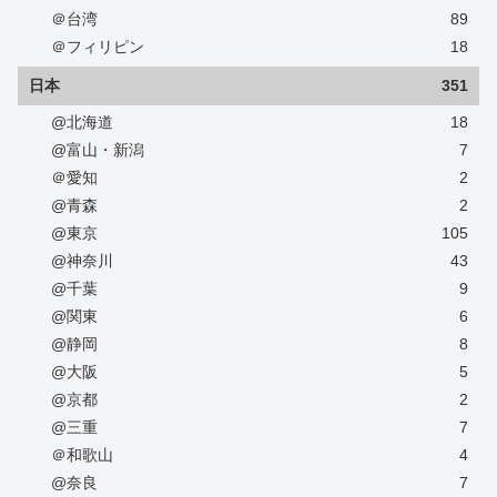
＠台湾
89
＠フィリピン
18
日本
351
@北海道
18
@富山・新潟
7
＠愛知
2
@青森
2
@東京
105
@神奈川
43
@千葉
9
@関東
6
@静岡
8
@大阪
5
@京都
2
@三重
7
＠和歌山
4
@奈良
7