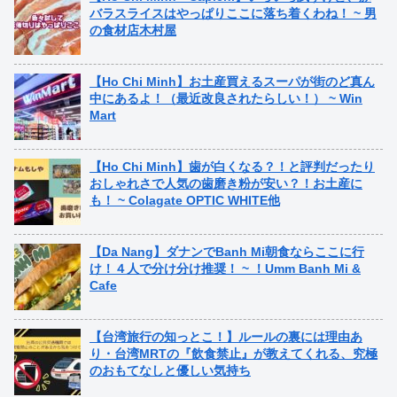
バラスライスはやっぱりここに落ち着くわね！ ~ 男
の食材店木村屋
【Ho Chi Minh】お土産買えるスーパが街のど真ん
中にあるよ！（最近改良されたらしい！） ~ Win
Mart
【Ho Chi Minh】歯が白くなる？！と評判だったり
おしゃれさで人気の歯磨き粉が安い？！お土産に
も！ ~ Colagate OPTIC WHITE他
【Da Nang】ダナンでBanh Mi朝食ならここに行
け！４人で分け分け推奨！ ~ ！Umm Banh Mi &
Cafe
【台湾旅行の知っとこ！】ルールの裏には理由あ
り・台湾MRTの『飲食禁止』が教えてくれる、究極
のおもてなしと優しい気持ち