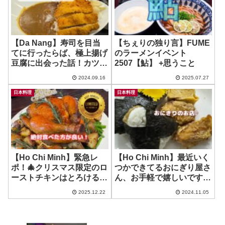
【Da Nang】寿司を目当
【ちぇりの独り言】FUME
てに行ったらば、極上揚げ
のラーメンイベント
豆腐に出会った話！カツカ
2507【鮎】 +思うこと
レーも79kで美味しいだっ
2024.09.16
2025.07.27
て？！ ~ Ken Sushi
日本料理
日本料理
【Ho Chi Minh】緊急レ
【Ho Chi Minh】最近いく
ポ！🎄クリスマス限定のロ
つかできてるおにぎり屋さ
ーストチキンはとろける食
ん、お手軽で嬉しいですね
感！両店 28日まで！~
♪ ~ おむすび専門店
2025.12.22
2024.11.05
Mikasa
MUSUBITEI