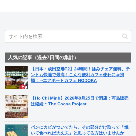
人気の記事（過去7日間の集計）
【日本・成田空港T2】24時間！揉みチェア無料、テ
ントも快適で最高！こんな便利カフェ使わにゃ損
損！ ~エアポートカフェ NODOKA
【Ho Chi Minh】2026年8月25日で閉店：商品販売
は継続 ~ The Cocoa Project
パンにカビがついてたら、その部分だけ取って「焼
いて食べれば大丈夫」と思ってる方はいませんか