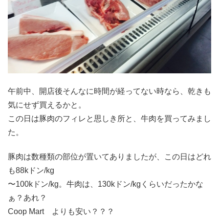
午前中、開店後そんなに時間が経ってない時なら、乾きも
気にせず買えるかと。
この日は豚肉のフィレと思しき所と、牛肉を買ってみまし
た。
豚肉は数種類の部位が置いてありましたが、この日はどれ
も88kドン/kg
〜100kドン/kg。牛肉は、130kドン/kgくらいだったかな
ぁ？あれ？
Coop Mart よりも安い？？？