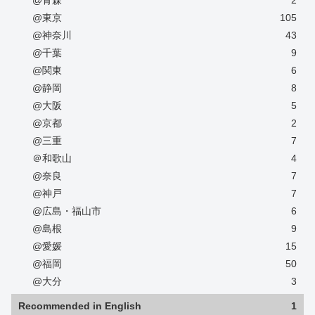
@東京
105
@神奈川
43
@千葉
9
@関東
6
@静岡
8
@大阪
5
@京都
2
@三重
7
＠和歌山
4
@奈良
7
@神戸
7
@広島・福山市
6
@島根
9
@愛媛
15
@福岡
50
@大分
3
Recommended in English
1