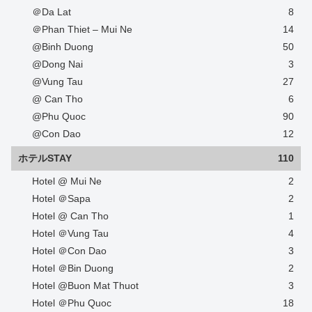
＠Da Lat
8
＠Phan Thiet – Mui Ne
14
@Binh Duong
50
@Dong Nai
3
@Vung Tau
27
@ Can Tho
6
@Phu Quoc
90
@Con Dao
12
ホテルSTAY
110
Hotel @ Mui Ne
2
Hotel ＠Sapa
2
Hotel @ Can Tho
1
Hotel ＠Vung Tau
4
Hotel ＠Con Dao
3
Hotel ＠Bin Duong
2
Hotel @Buon Mat Thuot
3
Hotel ＠Phu Quoc
18