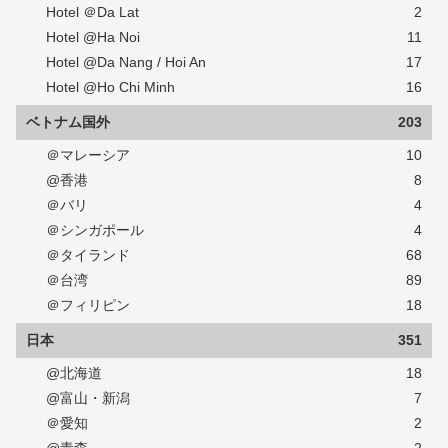
Hotel ＠Da Lat
2
Hotel @Ha Noi
11
Hotel @Da Nang / Hoi An
17
Hotel @Ho Chi Minh
16
ベトナム国外
203
＠マレーシア
10
@香港
8
＠バリ
4
＠シンガポール
4
＠タイランド
68
＠台湾
89
＠フィリピン
18
日本
351
@北海道
18
@富山・新潟
7
＠愛知
2
@青森
2