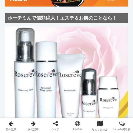
ホーチミんで信頼絶大！エステ＆お肌のことなら！
前の記事
次の記事
シェア
LINE＠
ちぇりまっぷ
Lazada掲示板