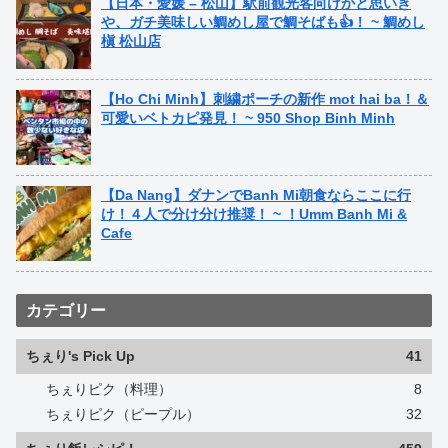
【日本・愛媛 – 松山】駅前観光客向けかと思いき
や、ガチ美味しい鯛めし屋で鯛そばも👍！ ~ 鯛めし
槇 松山店
【Ho Chi Minh】刺繍ポーチの新作 mot hai ba！＆
可愛いベトカピ発見！ ~ 950 Shop Binh Minh
【Da Nang】ダナンでBanh Mi朝食ならここに行
け！４人で分け分け推奨！ ~ ！Umm Banh Mi &
Cafe
カテゴリー
ちぇり's Pick Up
41
ちぇりピク（料理）
8
ちぇりピク（ピープル）
32