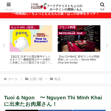
ベトナム・ホーチミンの美味いもんが満載！
フードアナリストちぇりの
ホーチミンの美味いもん
メニュー
検索
一時帰国に！ちょっとええもん土産！はこの赤帯をタッチ！
ちぇり info（生活情報）
フランス料理
イ
に
【追記】日本での電話番号ゲット
【Ho Chi Minh】新年ランチが悶絶
in
ン
＆キープ！機種変時のデータ移行
美味しかったの♪ ~ Secret Wine
結
に失敗したけど復活できた話！~
shop and lounge
き続
povo
ホーム
お買い物
食品
Tuoi & Ngon 〜 Nguyen Thi MInh Khai
に出来たお肉屋さん！