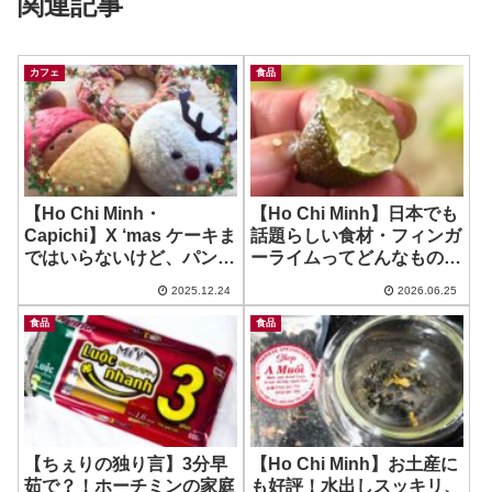
関連記事
カフェ
食品
【Ho Chi Minh・
【Ho Chi Minh】日本でも
Capichi】X ‘mas ケーキま
話題らしい食材・フィンガ
ではいらないけど、パンと
ーライムってどんなもの？
かどうです？~ TOUS les
~ Finger Lime
2025.12.24
2026.06.25
JOURS
食品
食品
【ちぇりの独り言】3分早
【Ho Chi Minh】お土産に
茹で？！ホーチミンの家庭
も好評！水出しスッキリ、