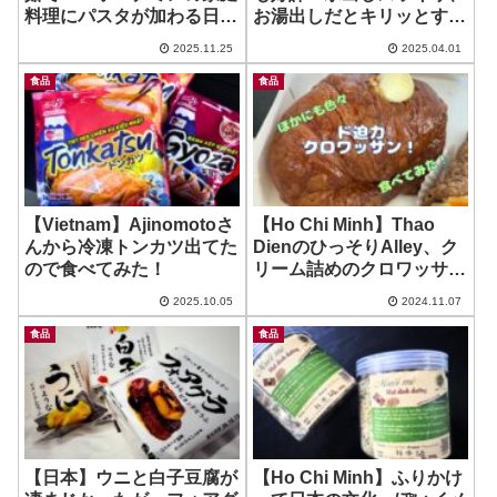
料理にパスタが加わる日が
お湯出しだとキリッとする
やってきた？！ ~ Mi Y
花びら浮かぶ魅力のお茶 ~
2025.11.25
2025.04.01
Luoc Nhanh
Jasmin Pearl Tea
食品
食品
【Vietnam】Ajinomotoさ
【Ho Chi Minh】Thao
んから冷凍トンカツ出てた
DienのひっそりAlley、ク
ので食べてみた！
リーム詰めのクロワッサン
やパネトーネが美味しいイ
2025.10.05
2024.11.07
タリアンベーカリー！ ~
Peppe`s Forno
食品
食品
【日本】ウニと白子豆腐が
【Ho Chi Minh】ふりかけ