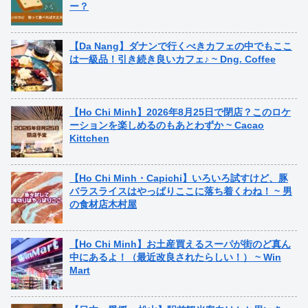
ー？
【Da Nang】ダナンで行くべきカフェの中でもここ
は一級品！引き続き良いカフェ♪ ~ Dng. Coffee
【Ho Chi Minh】2026年8月25日で閉店？このロケ
ーションを楽しめるのもあとわずか ~ Cacao
Kittchen
【Ho Chi Minh・Capichi】いろいろ試すけど、豚
バラスライスはやっぱりここに落ち着くわね！ ~ 男
の食材店木村屋
【Ho Chi Minh】お土産買えるスーパが街のど真ん
中にあるよ！（最近改良されたらしい！） ~ Win
Mart