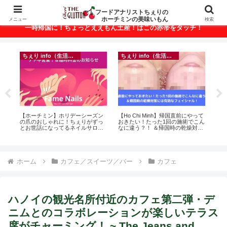
ベトナム・ホーチミンの美味いもんが満載！
フードアナリストちぇりの
ホーチミンの美味いもん
メニュー
検索
一時帰国に！ちょっとええもん土産！はこの赤帯をタッチ！
ちぇり info（生活情報）
ちぇり info（生活情報）
イ
悶絶
【ホーチミン】ホリデーシーズン
【Ho Chi Minh】帰国直前にやって
in
の爪のおしゃれに！ちぇりがずっ
おきたい！たった1回の施術でこん
結
とお世話になってるネイルサロン
なに違う？！ ＆帰国時の乾燥対策
き続
で平日15％OFF！（テト前不適用
には有効なフェイシャル！ ~
期間&テト中営業予定追記） ~
Rosereve
Fame Nail
ホーム
カフェ／スイーツ／バー
カフェ
ハノイの観光名所付近のカフェ第二弾・デ
ニムとのコラボレーションが楽しいテラス
席がチャーミング！ ~ The Jeans and