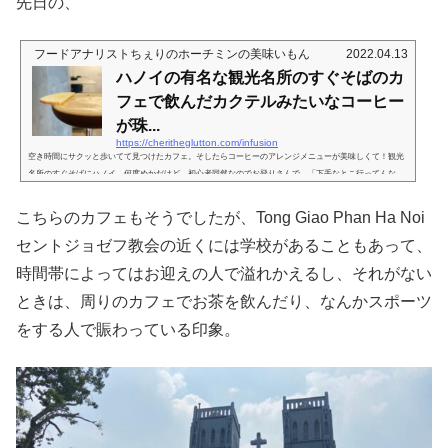
先日の、
フードアナリストちぇりのホーチミンの美味いもん
2022.04.13
ハノイの有名な観光名所のすぐそばのカ
フェで飲んだカクテルみたいなコーヒー
が珠...
https://cheritheglutton.com/infusion
空き時間にサクッと歩いてて見つけたカフェ。そしたらコーヒーのアレンジメニューが美味しくて！観光
名所のすぐそばにハノイ、何度めかだけど、初心者同然なのでお登りさんで、「下手なとこ行ってんな
ー」ってチョイスかもですが…初日、まだチェックイン時間前に到着したので、荷物を宿に預けて散策。
そしたら知らなかったんですが、セントジョセフ教会。これが徒歩圏内にありまして。多くのローカルの
こちらのカフェもそうでしたが、Tong Giao Phan Ha Noi
方がお茶飲んだり、なんかチームゲームをしてたり。親しまれてる場所なのね。あと、学校の午前の部が
終わる時間だったのかな。お迎え...
セントジョゼフ教会の近くには学校があることもあって、
時間帯によってはお迎えの人で溢れかえるし、それがない
ときは、周りのカフェでお茶を飲んだり、なんかスポーツ
をする人で賑わっている印象。