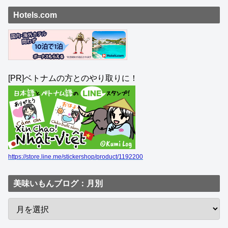
Hotels.com
[PR]ベトナムの方とのやり取りに！
https://store.line.me/stickershop/product/1192200
美味いもんブログ：月別