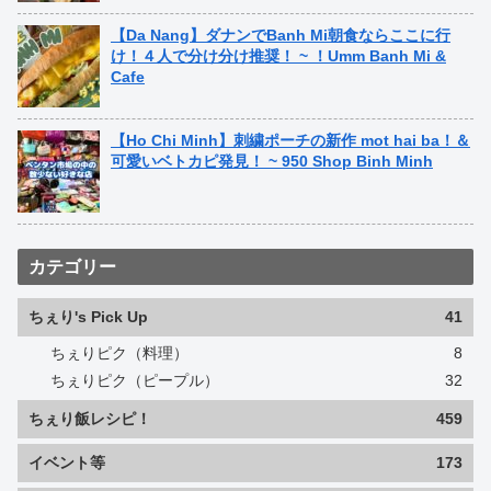
【Da Nang】ダナンでBanh Mi朝食ならここに行
け！４人で分け分け推奨！ ~ ！Umm Banh Mi &
Cafe
【Ho Chi Minh】刺繍ポーチの新作 mot hai ba！＆
可愛いベトカピ発見！ ~ 950 Shop Binh Minh
カテゴリー
ちぇり's Pick Up
41
ちぇりピク（料理）
8
ちぇりピク（ピープル）
32
ちぇり飯レシピ！
459
イベント等
173