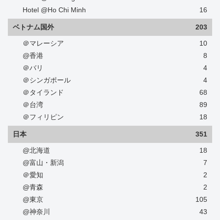
Hotel @Ho Chi Minh
16
ベトナム国外
203
＠マレーシア
10
@香港
8
＠バリ
4
＠シンガポール
4
＠タイランド
68
＠台湾
89
＠フィリピン
18
日本
351
@北海道
18
@富山・新潟
7
＠愛知
2
@青森
2
@東京
105
@神奈川
43