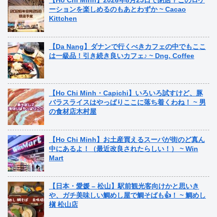
ーションを楽しめるのもあとわずか ~ Cacao
Kittchen
【Da Nang】ダナンで行くべきカフェの中でもここ
は一級品！引き続き良いカフェ♪ ~ Dng. Coffee
【Ho Chi Minh・Capichi】いろいろ試すけど、豚
バラスライスはやっぱりここに落ち着くわね！ ~ 男
の食材店木村屋
【Ho Chi Minh】お土産買えるスーパが街のど真ん
中にあるよ！（最近改良されたらしい！） ~ Win
Mart
【日本・愛媛 – 松山】駅前観光客向けかと思いき
や、ガチ美味しい鯛めし屋で鯛そばも👍！ ~ 鯛めし
槇 松山店