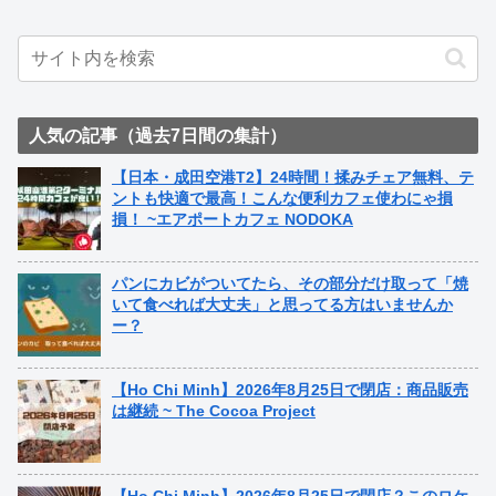
人気の記事（過去7日間の集計）
【日本・成田空港T2】24時間！揉みチェア無料、テ
ントも快適で最高！こんな便利カフェ使わにゃ損
損！ ~エアポートカフェ NODOKA
パンにカビがついてたら、その部分だけ取って「焼
いて食べれば大丈夫」と思ってる方はいませんか
ー？
【Ho Chi Minh】2026年8月25日で閉店：商品販売
は継続 ~ The Cocoa Project
【Ho Chi Minh】2026年8月25日で閉店？このロケ