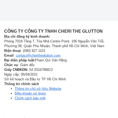
CÔNG TY CÔNG TY TNHH CHERI THE GLUTTON
Địa chỉ đăng ký kinh doanh:
Phòng 702A Tầng 7, Tòa Nhà Centre Point, 106 Nguyễn Văn Trỗi,
Phường 08, Quận Phú Nhuận, Thành phố Hồ Chí Minh, Việt Nam
Điện thoại
: (090) 927 1101
Email
:
contact@cheritheglutton.com
Đại diện pháp luật:
Phạm Quí Vân Hằng
Chức vụ
: Giám đốc
Giấy CNĐKDN:
Số 0316788813
Ngày cấp: 05/04/2021
Sở kế hoạch và Đầu tư TP Hồ Chí Minh
Thông tin chính sách
Thông tin chủ sở hữu Website
Điều khoản sử dụng
Chính sách bảo mật