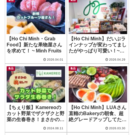
【Ho Chi Minh・Grab
【Ho Chi Minh】だいぶラ
Food】新たな果物屋さん
インナップが変わってまし
を求めて！ ~ Minh Fruits
たがやっぱり可愛い！~
Joy Cooking School &
2026.04.01
2026.04.29
Home Store5
食品
食品
【ちぇり飯】Kamereoの
【Ho Chi Minh】LUAさん
カット野菜でザクザクと野
直轄のBakeryの朝食、超
菜の生春巻き！まさかのタ
絶グレードアップしてた
コ焼き巻き？！
ー！ ~ Can Tin bakery
2024.08.11
2026.03.30