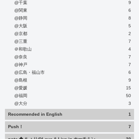
@千葉
9
@関東
6
@静岡
8
@大阪
5
@京都
2
@三重
7
＠和歌山
4
@奈良
7
@神戸
7
@広島・福山市
6
@島根
9
@愛媛
15
@福岡
50
@大分
3
Recommended in English
1
Push！
7