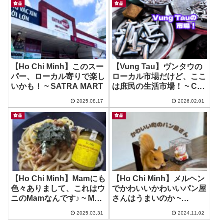
食品
食品
【Ho Chi Minh】このスー
【Vung Tau】ヴンタウの
パー、ローカル寄りで楽し
ローカル市場だけど、ここ
いかも！ ~ SATRA MART
は庶民の生活市場！ ~ Cho
Vung Tau
2025.08.17
2026.02.01
食品
食品
【Ho Chi Minh】Mamにも
【Ho Chi Minh】メルヘン
色々ありまして、これはウ
でかわいいかわいいパン屋
ニのMamなんです♪ ~ Mam
さんはうまいのか ~
Nhum
Cashew House
2025.03.31
2024.11.02