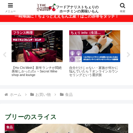
ベトナム・ホーチミンの美味いもんが満載！
フードアナリストちぇりの
ホーチミンの美味いもん
メニュー
検索
一時帰国に！ちょっとええもん土産！はこの赤帯をタッチ！
フランス料理
ちぇり info（生活情報）
ト
【Ho Chi Minh】新年ランチが悶絶
自分だけじゃない・家族が何かに
【H
行
美味しかったの♪ ~ Secret Wine
悩んでいたら？オンラインカウン
お
~
shop and lounge
セリングという選択肢
なに違う
には
Ros
ホーム
お買い物
食品
ブリーのスライス
食品