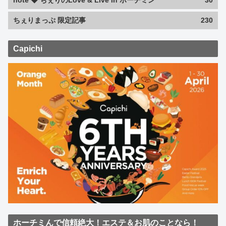
note ◆ ちぇりのLove & Live in ホーチミン
30
ちぇりまっぷ 限定記事
230
Capichi
ホーチミんで信頼絶大！エステ＆お肌のことなら！