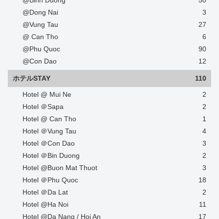
@Binh Duong
50
@Dong Nai
3
@Vung Tau
27
@ Can Tho
6
@Phu Quoc
90
@Con Dao
12
ホテルSTAY
110
Hotel @ Mui Ne
2
Hotel ＠Sapa
2
Hotel @ Can Tho
1
Hotel ＠Vung Tau
4
Hotel ＠Con Dao
3
Hotel ＠Bin Duong
2
Hotel @Buon Mat Thuot
3
Hotel ＠Phu Quoc
18
Hotel ＠Da Lat
2
Hotel @Ha Noi
11
Hotel @Da Nang / Hoi An
17