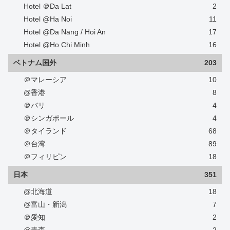
Hotel ＠Da Lat
2
Hotel @Ha Noi
11
Hotel @Da Nang / Hoi An
17
Hotel @Ho Chi Minh
16
ベトナム国外
203
＠マレーシア
10
@香港
8
＠バリ
4
＠シンガポール
4
＠タイランド
68
＠台湾
89
＠フィリピン
18
日本
351
@北海道
18
@富山・新潟
7
＠愛知
2
@青森
2