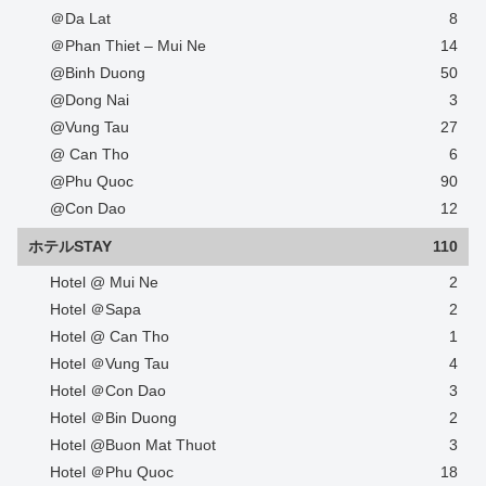
＠Da Lat
8
＠Phan Thiet – Mui Ne
14
@Binh Duong
50
@Dong Nai
3
@Vung Tau
27
@ Can Tho
6
@Phu Quoc
90
@Con Dao
12
ホテルSTAY
110
Hotel @ Mui Ne
2
Hotel ＠Sapa
2
Hotel @ Can Tho
1
Hotel ＠Vung Tau
4
Hotel ＠Con Dao
3
Hotel ＠Bin Duong
2
Hotel @Buon Mat Thuot
3
Hotel ＠Phu Quoc
18