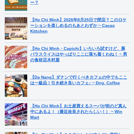
ー？
【Ho Chi Minh】2026年8月25日で閉店？このロケ
ーションを楽しめるのもあとわずか ~ Cacao
Kittchen
【Ho Chi Minh・Capichi】いろいろ試すけど、豚
バラスライスはやっぱりここに落ち着くわね！ ~ 男
の食材店木村屋
【Da Nang】ダナンで行くべきカフェの中でもここ
は一級品！引き続き良いカフェ♪ ~ Dng. Coffee
【Ho Chi Minh】お土産買えるスーパが街のど真ん
中にあるよ！（最近改良されたらしい！） ~ Win
Mart