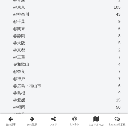
@東京
105
@神奈川
43
@千葉
9
@関東
6
@静岡
8
@大阪
5
@京都
2
@三重
7
＠和歌山
4
@奈良
7
@神戸
7
@広島・福山市
6
@島根
9
@愛媛
15
@福岡
50
@大分
3
Recommended in English
1
前の記事
次の記事
シェア
LINE＠
ちぇりまっぷ
Lazada掲示板