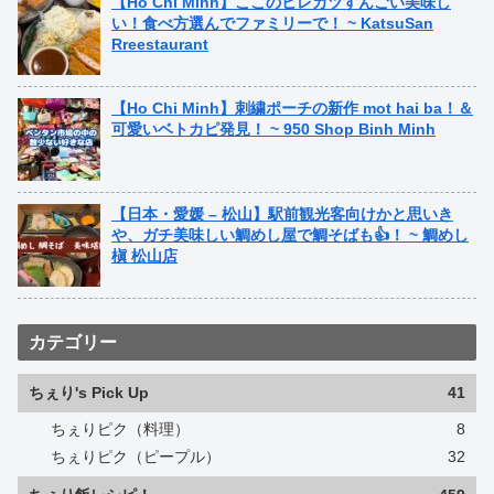
【Ho Chi Minh】ここのヒレカツすんごい美味し
い！食べ方選んでファミリーで！ ~ KatsuSan
Rreestaurant
【Ho Chi Minh】刺繍ポーチの新作 mot hai ba！＆
可愛いベトカピ発見！ ~ 950 Shop Binh Minh
【日本・愛媛 – 松山】駅前観光客向けかと思いき
や、ガチ美味しい鯛めし屋で鯛そばも👍！ ~ 鯛めし
槇 松山店
カテゴリー
ちぇり's Pick Up
41
ちぇりピク（料理）
8
ちぇりピク（ピープル）
32