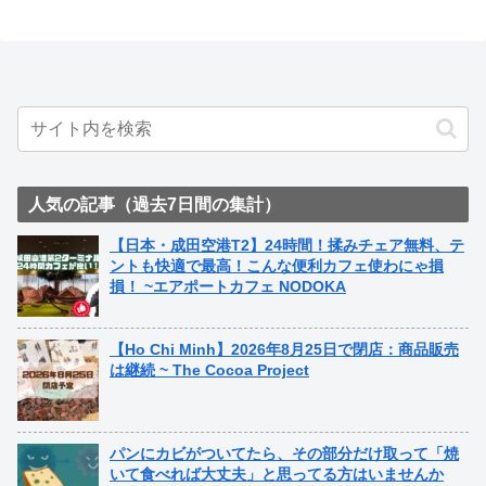
人気の記事（過去7日間の集計）
【日本・成田空港T2】24時間！揉みチェア無料、テ
ントも快適で最高！こんな便利カフェ使わにゃ損
損！ ~エアポートカフェ NODOKA
【Ho Chi Minh】2026年8月25日で閉店：商品販売
は継続 ~ The Cocoa Project
パンにカビがついてたら、その部分だけ取って「焼
いて食べれば大丈夫」と思ってる方はいませんか