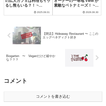
の広大カフェは料理もイケ
オーナーの一等地 View が
るし熊もいる？！ ~
素敵なベトナミーズ！ ~
Mellow Beans Cafe
LuLi’s Skyview
2025.09.01
2026.06.30
Restaurant
【閉店】Hideaway Restaurant 〜 ここの
エッグベネディクト好き
Biogarten 〜 Veganだけど緩やか
な？？？
コメント
コメントを書き込む