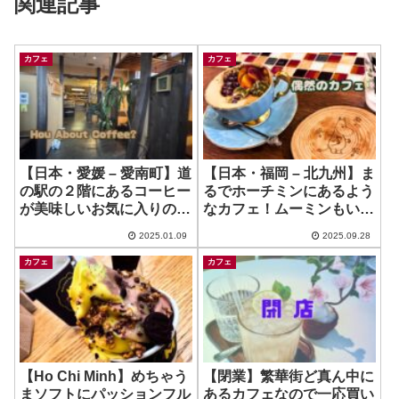
関連記事
カフェ
カフェ
【日本・愛媛 – 愛南町】道
【日本・福岡 – 北九州】ま
の駅の２階にあるコーヒー
るでホーチミンにあるよう
が美味しいお気に入りのお
なカフェ！ムーミンもいた
店 ~ アンベール
(*´ω｀) ~ Fika
2025.01.09
2025.09.28
カフェ
カフェ
【Ho Chi Minh】めちゃう
【閉業】繁華街ど真ん中に
まソフトにパッションフル
あるカフェなので一応買い