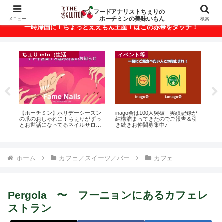
ベトナム・ホーチミンの美味いもんが満載！
フードアナリストちぇりの
ホーチミンの美味いもん
メニュー
検索
一時帰国に！ちょっとええもん土産！はこの赤帯をタッチ！
ちぇり info（生活情報）
イベント等
悶絶
【ホーチミン】ホリデーシーズン
inago会は100人突破！実績記録が
【
の爪のおしゃれに！ちぇりがずっ
結構溜まってきたのでご報告＆引
＆
とお世話になってるネイルサロン
き続きお仲間募集中♪
に
で平日15％OFF！（テト前不適用
pov
期間&テト中営業予定追記） ~
Fame Nail
ホーム
カフェ／スイーツ／バー
カフェ
Pergola 〜 フーニョンにあるカフェレ
ストラン