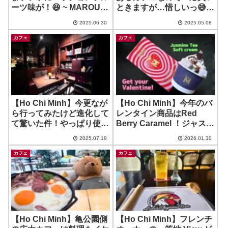
ーツ味が！😆 ~ MAROU –
ときますが…惜しいっ😅 ~
Nguyen Du 通り店
Poet tea coffee & flower
2025.06.30
2025.05.08
カフェ
カフェ
【Ho Chi Minh】今更なが
【Ho Chi Minh】今年のバ
ら行ってみたけど進化して
レンタイン商品はRed
て驚いた件！やっぱり使え
Berry Caramel ！ジャスミ
る！ ~ RUNAM – Tran
ンソフトもおいしい！☘️ ~
2025.07.18
2026.01.30
Ngoc Dien
Marou – Mach Thi Buoi
カフェ
カフェ
【Ho Chi Minh】亀公園側
【Ho Chi Minh】フレンチ