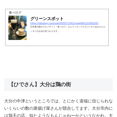
食べログ
グリーンスポット
https://tabelog.com/rvwr/000071542/rvwdtl/B111938200/
日本最大級のグルメサイト『食べログ』ならランキングと口コミからあなたにピ
ッタリのお店が見つかります。
【ひでさん】大分は鶏の街
大分の中津というところでは、とにかく道端に信じられな
いくらいの数の唐揚げ屋さんが競合してます。大分市内に
は鶏天の店。似たようなもんじゃねーかというなかれ。大