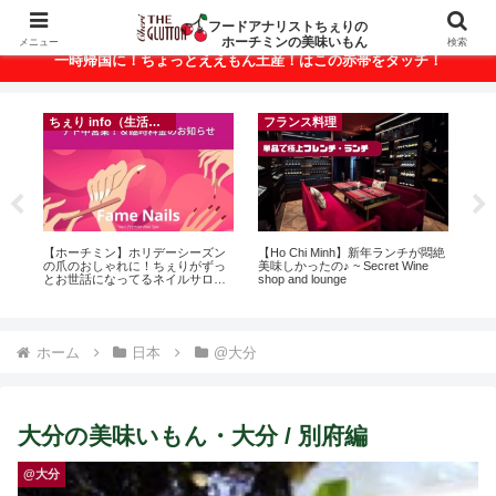
ベトナム・ホーチミンの美味いもんが満載！
フードアナリストちぇりの
ホーチミンの美味いもん
メニュー
検索
一時帰国に！ちょっとええもん土産！はこの赤帯をタッチ！
ちぇり info（生活情報）
フランス料理
に
【ホーチミン】ホリデーシーズン
【Ho Chi Minh】新年ランチが悶絶
【H
ン
の爪のおしゃれに！ちぇりがずっ
美味しかったの♪ ~ Secret Wine
お
とお世話になってるネイルサロン
shop and lounge
なに違う
で平日15％OFF！（テト前不適用
には
期間&テト中営業予定追記） ~
Ros
Fame Nail
ホーム
日本
@大分
大分の美味いもん・大分 / 別府編
@大分