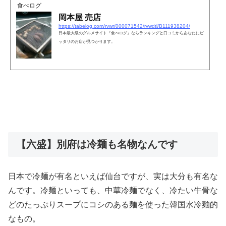
食べログ
岡本屋 売店
https://tabelog.com/rvwr/000071542/rvwdtl/B111938204/
日本最大級のグルメサイト『食べログ』ならランキングと口コミからあなたにピ
ッタリのお店が見つかります。
【六盛】別府は冷麺も名物なんです
日本で冷麺が有名といえば仙台ですが、実は大分も有名な
んです。冷麺といっても、中華冷麺でなく、冷たい牛骨な
どのたっぷりスープにコシのある麺を使った韓国水冷麺的
なもの。