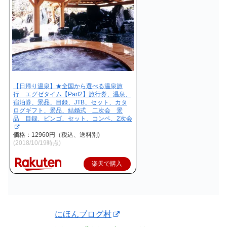
【日帰り温泉】★全国から選べる温泉旅
行 エグゼタイム【Part2】旅行券、温泉、
宿泊券、景品、目録、JTB、セット、カタ
ログギフト、景品、結婚式 二次会 景
品 目録、ビンゴ、セット、コンペ、2次会
価格：12960円（税込、送料別)
(2018/10/19時点)
楽天で購入
にほんブログ村