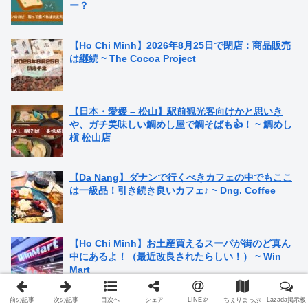
ー？
【Ho Chi Minh】2026年8月25日で閉店：商品販売
は継続 ~ The Cocoa Project
【日本・愛媛 – 松山】駅前観光客向けかと思いき
や、ガチ美味しい鯛めし屋で鯛そばも👍！ ~ 鯛めし
槇 松山店
【Da Nang】ダナンで行くべきカフェの中でもここ
は一級品！引き続き良いカフェ♪ ~ Dng. Coffee
【Ho Chi Minh】お土産買えるスーパが街のど真ん
中にあるよ！（最近改良されたらしい！） ~ Win
Mart
前の記事
次の記事
目次へ
シェア
LINE＠
ちぇりまっぷ
Lazada掲示板