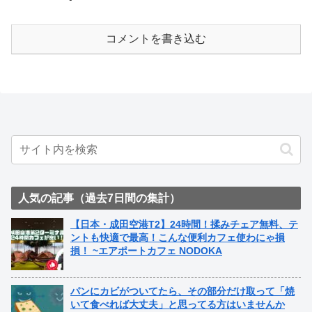
コメントを書き込む
人気の記事（過去7日間の集計）
【日本・成田空港T2】24時間！揉みチェア無料、テ
ントも快適で最高！こんな便利カフェ使わにゃ損
損！ ~エアポートカフェ NODOKA
パンにカビがついてたら、その部分だけ取って「焼
いて食べれば大丈夫」と思ってる方はいませんか