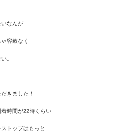
たいなんが
ちゃ容赦なく
ない。
ただきました！
着時間が22時くらい
ーストップはもっと