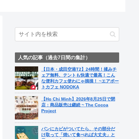
人気の記事（過去7日間の集計）
【日本・成田空港T2】24時間！揉みチ
ェア無料、テントも快適で最高！こん
な便利カフェ使わにゃ損損！ ~エアポー
トカフェ NODOKA
【Ho Chi Minh】2026年8月25日で閉
店：商品販売は継続 ~ The Cocoa
Project
パンにカビがついてたら、その部分だ
け取って「焼いて食べれば大丈夫」と