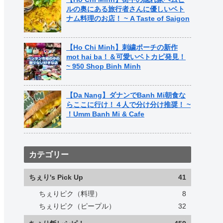
ルの奥にある旅行者さんに優しいベト
ナム料理のお店！ ~ A Taste of Saigon
【Ho Chi Minh】刺繍ポーチの新作
mot hai ba！＆可愛いベトカピ発見！
~ 950 Shop Binh Minh
【Da Nang】ダナンでBanh Mi朝食な
らここに行け！４人で分け分け推奨！ ~
！Umm Banh Mi & Cafe
カテゴリー
ちぇり's Pick Up
41
ちぇりピク（料理）
8
ちぇりピク（ピープル）
32