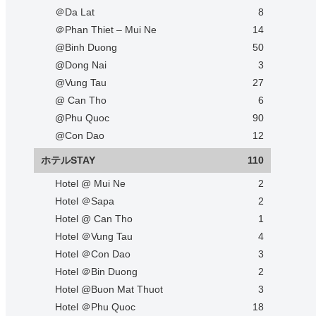
＠Da Lat
8
＠Phan Thiet – Mui Ne
14
@Binh Duong
50
@Dong Nai
3
@Vung Tau
27
@ Can Tho
6
@Phu Quoc
90
@Con Dao
12
ホテルSTAY
110
Hotel @ Mui Ne
2
Hotel ＠Sapa
2
Hotel @ Can Tho
1
Hotel ＠Vung Tau
4
Hotel ＠Con Dao
3
Hotel ＠Bin Duong
2
Hotel @Buon Mat Thuot
3
Hotel ＠Phu Quoc
18