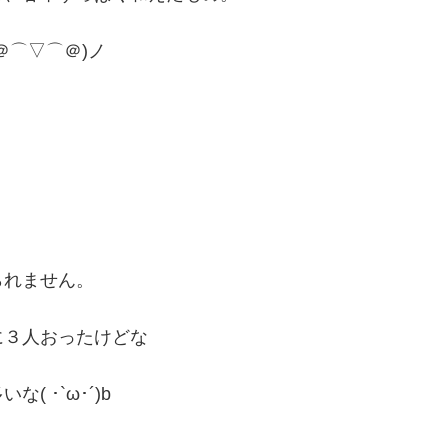
＠⌒▽⌒＠)ノ
られません。
に３人おったけどな
 ･`ω･´)b