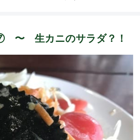
ト中営業予定追記） ~
Fame Nail
⑦ 〜 生カニのサラダ？！