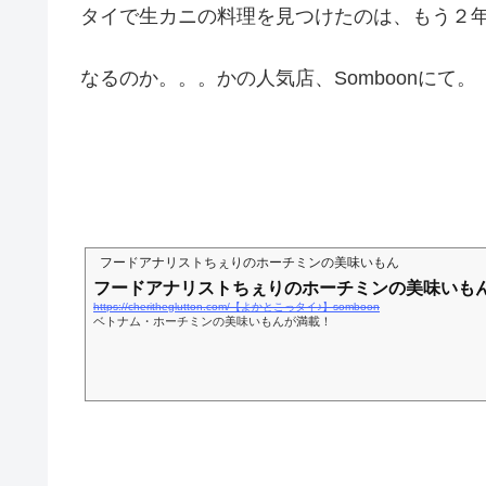
タイで生カニの料理を見つけたのは、もう２
なるのか。。。かの人気店、Somboonにて。
フードアナリストちぇりのホーチミンの美味いもん
フードアナリストちぇりのホーチミンの美味いも
https://cheritheglutton.com/【よかとこっタイ♪】somboon
ベトナム・ホーチミンの美味いもんが満載！