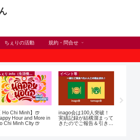
ん
ちぇりの活動
規約・問合せ
ちぇり info（生活情報）
イベント等
フランス料
 Ho Chi Minh】🍺
inago会は100人突破！
【Ho C
appy Hour and More in
実績記録が結構溜まって
ンチが
o Chi Minh CIty 🍺
きたのでご報告＆引き続
の♪ ~ Se
きお仲間募集中♪
and lou