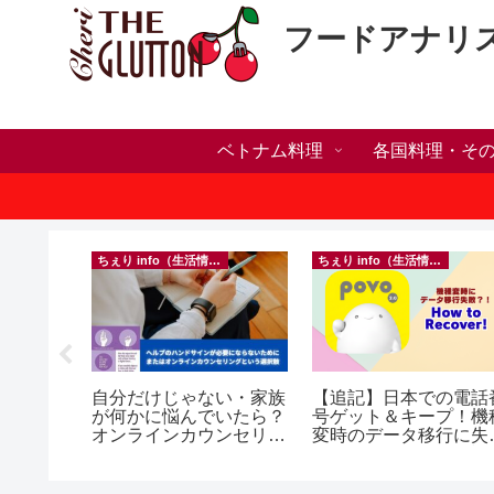
フードアナリ
ベトナム料理
各国料理・そ
ちぇり info（生活情報）
ちぇり info（生活情報）
h】新年ラ
自分だけじゃない・家族
【追記】日本での電話
しかった
が何かに悩んでいたら？
号ゲット＆キープ！機
ne shop
オンラインカウンセリン
変時のデータ移行に失
グという選択肢
したけど復活できた話
~ povo