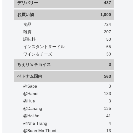
デリバリー
437
お買い物
1,000
食品
724
雑貨
207
調味料
50
インスタントヌードル
65
ワイン＆チーズ
39
ちぇり's チョイス
3
ベトナム国内
563
@Sapa
3
@Hanoi
133
@Hue
3
@Danang
135
@Hoi An
41
@Nha Trang
4
@Buon Ma Thuot
13