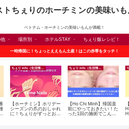
ストちぇりのホーチミンの美味いも
ベトナム・ホーチミンの美味いもんが満載！
の他
場所別
ホテルSTAY
ちぇり飯レシピ！
一時帰国に！ちょっとええもん土産！はこの赤帯をタッチ！
ちぇり info（生活情報）
ちぇり info（生活情報）
番
【ホーチミン】ホリデー
【Ho Chi Minh】帰国直
【
種
シーズンの爪のおしゃれ
前にやっておきたい！た
H
敗
に！ちぇりがずっとお世
った1回の施術でこんな
H
！
話になってるネイルサロ
に違う？！ ＆帰国時の
ンで平日15％OFF！
乾燥対策には有効なフェ
（テト前不適用期間&テ
イシャル！ ~ Rosereve