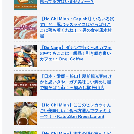
思ってる方はいませんかー？
【Ho Chi Minh・Capichi】いろいろ試
すけど、豚バラスライスはやっぱりこ
こに落ち着くわね！ ~ 男の食材店木村
屋
【Da Nang】ダナンで行くべきカフェ
の中でもここは一級品！引き続き良い
カフェ♪ ~ Dng. Coffee
【日本・愛媛 – 松山】駅前観光客向け
かと思いきや、ガチ美味しい鯛めし屋
で鯛そばも👍！ ~ 鯛めし槇 松山店
【Ho Chi Minh】ここのヒレカツすん
ごい美味しい！食べ方選んでファミリ
ーで！ ~ KatsuSan Rreestaurant
【Ho Chi Minh】街中の隠れ家ヘムビ