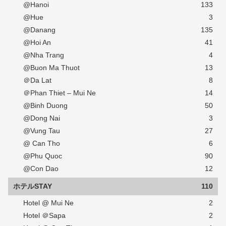
@Hanoi
133
@Hue
3
@Danang
135
@Hoi An
41
@Nha Trang
4
@Buon Ma Thuot
13
＠Da Lat
8
＠Phan Thiet – Mui Ne
14
@Binh Duong
50
@Dong Nai
3
@Vung Tau
27
@ Can Tho
6
@Phu Quoc
90
@Con Dao
12
ホテルSTAY
110
Hotel @ Mui Ne
2
Hotel ＠Sapa
2