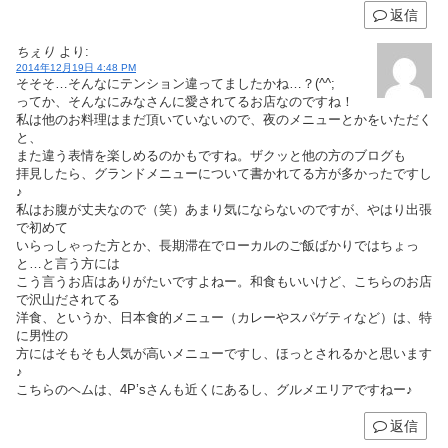
返信
ちぇり
より:
2014年12月19日 4:48 PM
そそそ…そんなにテンション違ってましたかね…？(^^;
ってか、そんなにみなさんに愛されてるお店なのですね！
私は他のお料理はまだ頂いていないので、夜のメニューとかをいただく
と、
また違う表情を楽しめるのかもですね。ザクッと他の方のブログも
拝見したら、グランドメニューについて書かれてる方が多かったですし
♪
私はお腹が丈夫なので（笑）あまり気にならないのですが、やはり出張
で初めて
いらっしゃった方とか、長期滞在でローカルのご飯ばかりではちょっ
と…と言う方には
こう言うお店はありがたいですよねー。和食もいいけど、こちらのお店
で沢山だされてる
洋食、というか、日本食的メニュー（カレーやスパゲティなど）は、特
に男性の
方にはそもそも人気が高いメニューですし、ほっとされるかと思います
♪
こちらのヘムは、4P’sさんも近くにあるし、グルメエリアですねー♪
返信