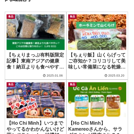
食品
食品
【ちぇりまっぷ有料版限定
【ちぇり飯】山くらげって
記事】東南アジアの健康
ご存知か？コリコリして美
食！納豆よりも食べやす
味しい常備菜になる乾燥野
い？これは日常に取りれた
菜！~ Rau Tien Vua
2025.01.06
2025.03.20
い！
食品
食品
【Ho Chi Minh】いつまで
【Ho Chi Minh】
やってるかわかんないけど
Kamereoさんから、サラ