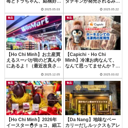
苺とドラちゃん、結構好き
ダチキンが発売されるみた
かも♪ ~ Tous Les Jours –
いだよ！
2025.05.03
2025.05.22
Estella Heights
食品
食品
【Ho Chi Minh】お土産買
【Capichi・Ho Chi
えるスーパが街のど真ん中
Minh】冷凍お肉なんて、
にあるよ！（最近改良され
なんて思ってませんか？そ
たらしい！） ~ Win Mart
んなの「どういう冷凍物
2025.12.05
2025.03.02
か」によりますよ！という
話（薄切り肉編）＋レシピ
食品
食品
集
【Ho Chi Minh】2026年
【Da Nang】地味なベー
イースター🐣チョコ、細工
カリーだしルックスもアレ