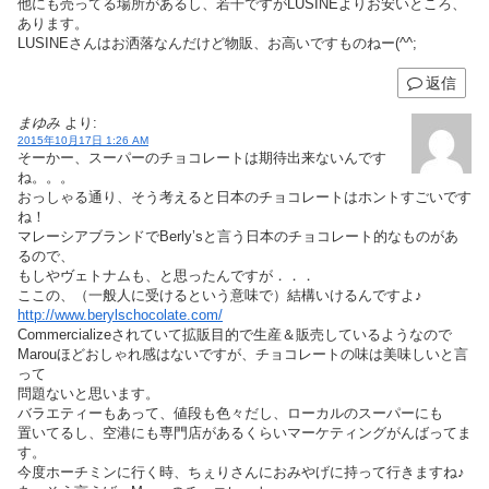
他にも売ってる場所があるし、若干ですがLUSINEよりお安いところ、
あります。
LUSINEさんはお洒落なんだけど物販、お高いですものねー(^^;
返信
まゆみ
より:
2015年10月17日 1:26 AM
そーかー、スーパーのチョコレートは期待出来ないんです
ね。。。
おっしゃる通り、そう考えると日本のチョコレートはホントすごいです
ね！
マレーシアブランドでBerly’sと言う日本のチョコレート的なものがあ
るので、
もしやヴェトナムも、と思ったんですが．．．
ここの、（一般人に受けるという意味で）結構いけるんですよ♪
http://www.berylschocolate.com/
Commercializeされていて拡販目的で生産＆販売しているようなので
Marouほどおしゃれ感はないですが、チョコレートの味は美味しいと言
って
問題ないと思います。
バラエティーもあって、値段も色々だし、ローカルのスーパーにも
置いてるし、空港にも専門店があるくらいマーケティングがんばってま
す。
今度ホーチミンに行く時、ちぇりさんにおみやげに持って行きますね♪