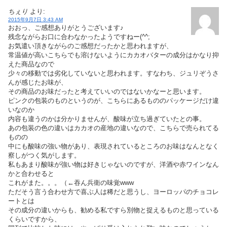
ちぇり
より:
2015年9月7日 3:43 AM
おおっ、ご感想ありがとうございます♪
残念ながらお口に合わなかったようですねー(^^;
お気遣い頂きながらのご感想だったかと思われますが、
常温値が高いこちらでも溶けないようにカカオバターの成分はかなり抑
えた商品なので
少々の移動では劣化していないと思われます。すなわち、ジュリぞうさ
んが感じたお味が、
その商品のお味だったと考えていいのではないかなーと思います。
ピンクの包装のものというのが、こちらにあるもののパッケージだけ違
いなのか
内容も違うのかは分かりませんが、酸味が立ち過ぎていたとの事。
あの包装の色の違いはカカオの産地の違いなので、こちらで売られてる
ものの
中にも酸味の強い物があり、表現されているところのお味はなんとなく
察しがつく気がします。
私もあまり酸味が強い物は好きじゃないのですが、洋酒や赤ワインなん
かと合わせると
これがまた。。。（←吞ん兵衛の味覚www
ただそう言う合わせ方で喜ぶ人は稀だと思うし、ヨーロッパのチョコレ
ートとは
その成分の違いからも、勧める私ですら別物と捉えるものと思っている
くらいですから、