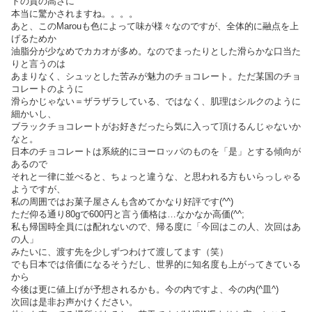
トの質の高さに
本当に驚かされますね。。。。
あと、このMarouも色によって味が様々なのですが、全体的に融点を上
げるためか
油脂分が少なめでカカオが多め。なのでまったりとした滑らかな口当た
りと言うのは
あまりなく、シュッとした苦みが魅力のチョコレート。ただ某国のチョ
コレートのように
滑らかじゃない＝ザラザラしている、ではなく、肌理はシルクのように
細かいし、
ブラックチョコレートがお好きだったら気に入って頂けるんじゃないか
なと。
日本のチョコレートは系統的にヨーロッパのものを「是」とする傾向が
あるので
それと一律に並べると、ちょっと違うな、と思われる方もいらっしゃる
ようですが、
私の周囲ではお菓子屋さんも含めてかなり好評です(^^)
ただ仰る通り80gで600円と言う価格は…なかなか高価(^^;
私も帰国時全員には配れないので、帰る度に「今回はこの人、次回はあ
の人」
みたいに、渡す先を少しずつわけて渡してます（笑）
でも日本では倍価になるそうだし、世界的に知名度も上がってきている
から
今後は更に値上げが予想されるかも。今の内ですよ、今の内(^皿^)
次回は是非お声かけください。