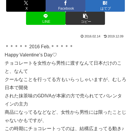
X
Facebook
はてブ
LINE
コピー
2016.02.14
2019.12.09
＊＊＊＊＊ 2016 Feb.＊＊＊＊＊
Happy Valentine’s Day♡
チョコレートを女性から男性に渡すなんて日本だけのこ
と、なんて
クールなことを行ってる方もいらっしゃいますが、むしろ
日本で開発
された抹茶味のGDIVAが本家の方で売られててバレンタ
インの主力
商品になってるなどなど、女性から男性には限ったことじ
ゃないかもですが、
この時期にチョコレートってのは、結構広まってる動き♪