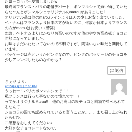
たヨーロッパへ夏旅しましたw
最終国フランス・パリの老舗デパート、ボンマルシェで買い物していた
らな〜んとボンマルシェオリジナルのmarouがありました‼︎
オリジナル品は他のmarouラインよりほんの少しお安く出ていました。
ベトナムはフランスより日本の方が近いのに、何故か日本よりフランス
の方がmarouはお安い（苦笑）
勿論、ベトナムよりはかなりお高いのですが他のややお高め板チョコと
同額になっていました。
お味はまだいただいてないので不明ですが、間違いない味だと期待して
います。
パッケージは赤というかピンクなので、ピンクのバッケージのチョコを
少しアレンジしたものなのかも？
返信
ちぇり
より:
2015年9月2日 7:46 PM
うっわー！パリのボンマルシェで！！
私フランスは行った事ないので憧れですー♪
ってかオリジナルMarou!! 他のお高目の板チョコと同額で並べられて
るなんて、
ショコラの国でも認められていると言うことか。。。また召し上がられ
たらぜひ、
ご感想をおしえてください♪
大好きなチョコレートなので、