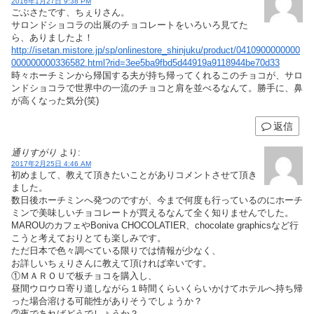
2016年1月27日 9:38 PM
ごぶさたです、ちぇりさん。
サロンドショコラの出展のチョコレートをいろいろ見てた
ら、ありましたよ！
http://isetan.mistore.jp/sp/onlinestore_shinjuku/product/0410900000000
000000000336582.html?rid=3ee5ba9fbd5d44919a9118944be70d33
時々ホーチミンから帰国する夫が持ち帰ってくれるこのチョコが、サロ
ンドショコラで世界中の一流のチョコと肩を並べるなんて。勝手に、鼻
が高くなった気分(笑)
返信
通りすがり
より:
2017年2月25日 4:46 AM
初めまして、教えて頂きたいことがありコメントさせて頂き
ました。
数日後ホーチミンへ発つのですが、今まで何度も行っているのにホーチ
ミンで美味しいチョコレートが買えるなんて全く知りませんでした。
MAROUのカフェやBoniva CHOCOLATIER、chocolate graphicsなど行
こうと考えておりとても楽しみです。
ただ日本で色々調べている限りでは情報が少なく、
お詳しいちぇりさんに教えて頂ければ幸いです。
①ＭＡＲＯＵで板チョコを購入し、
昼間ウロウロ寄り道しながら１時間くらいくらいかけてホテルへ持ち帰
った場合溶ける可能性がありそうでしょうか？
②夜であればどうでしょうか？