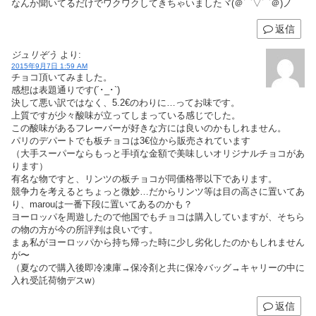
なんか聞いてるだけでワクワクしてきちゃいましたヾ(＠⌒▽⌒＠)ノ
返信
ジュリぞう
より:
2015年9月7日 1:59 AM
チョコ頂いてみました。
感想は表題通りです(´･_･`)
決して悪い訳ではなく、5.2€のわりに…ってお味です。
上質ですが少々酸味が立ってしまっている感じでした。
この酸味があるフレーバーが好きな方には良いのかもしれません。
パリのデパートでも板チョコは3€位から販売されています
（大手スーパーならもっと手頃な金額で美味しいオリジナルチョコがあ
ります）
有名な物ですと、リンツの板チョコが同価格帯以下であります。
競争力を考えるとちょっと微妙…だからリンツ等は目の高さに置いてあ
り、marouは一番下段に置いてあるのかも？
ヨーロッパを周遊したので他国でもチョコは購入していますが、そちら
の物の方が今の所評判は良いです。
まぁ私がヨーロッパから持ち帰った時に少し劣化したのかもしれません
が〜
（夏なので購入後即冷凍庫→保冷剤と共に保冷バッグ→キャリーの中に
入れ受託荷物デスw）
返信