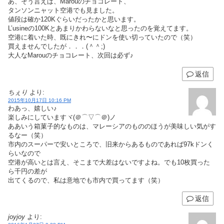
あ、そう言えば、Marouのチョコレート、
タンソンニャット空港でも見ました。
値段は確か120Kぐらいだったかと思います。
L’usineの100Kとあまりかわらないなと思ったのを覚えてます。
空港に着いた時、既にきれ〜にドンを使い切っていたので（笑）
買えませんでしたが．．．(＾＾;)
大人なMarouのチョコレート、次回は必ず♪
返信
ちぇり
より:
2015年10月17日 10:16 PM
わあっ、嬉しい♪
楽しみにしていますヾ(＠⌒▽⌒＠)ノ
ああいう箱菓子的なものは、マレーシアのもののほうが美味しい気がす
るなー（笑）
市内のスーパーで安いところで、旧来からあるものであれば97kドンく
らいなので
空港が高いとは言え、そこまで大差はないですよね。でも10枚買った
ら千円の差が
出てくるので、私は意地でも市内で買ってます（笑）
返信
joyjoy
より: