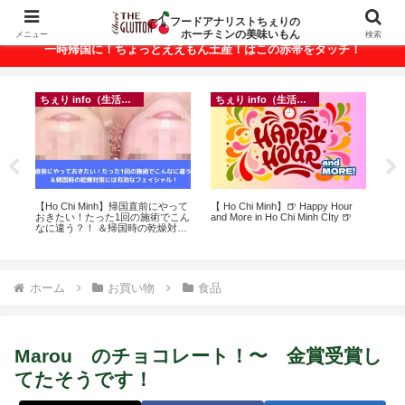
ベトナム・ホーチミンの美味いもんが満載！
フードアナリストちぇりの
ホーチミンの美味いもん
メニュー
検索
一時帰国に！ちょっとええもん土産！はこの赤帯をタッチ！
ちぇり info（生活情報）
ちぇり info（生活情報）
フ
に
【Ho Chi Minh】帰国直前にやって
【 Ho Chi Minh】🍺 Happy Hour
【H
ン
おきたい！たった1回の施術でこん
and More in Ho Chi Minh CIty 🍺
美味し
なに違う？！ ＆帰国時の乾燥対策
sho
には有効なフェイシャル！ ~
Rosereve
ホーム
お買い物
食品
Marou のチョコレート！〜 金賞受賞し
てたそうです！