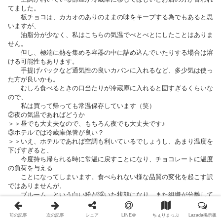
てました。
板チョコは、カカオのありのままの味をキープする為でもあると思
いますが、
油脂分が少なく、私はこちらの気温でべとべとにしたことはありま
せん。
但し、極端に熱を集める容器の中に詰め込んでいたりする場合は溶
ける可能性もあります。
手提げバックなど通気性の良いカバンに入れるなど、多少気は使っ
た方が良いかも。
むしろ食べるときの口当たりが冷蔵庫に入れると固すぎるくらいな
ので、
私は買って帰っても常温保存しています（笑）
②夜の気温であればどうか
＞＞昼でも大丈夫なので、もちろん夜でも大丈夫です♪
③ホテルでは冷蔵庫保管が良い？
＞＞いえ、ホテルであれば空調も利いているでしょうし、あまり温度を
下げすぎると、
今度持ち帰られる時に常温に戻すことになり、チョコレートに温度
の負荷を与える
ことになってしまいます。食べられない様な品質の変化を起こす訳
ではありませんが、
ブルーム、という白い粉が浮いた状態になり、また組織が分離して
口当たりが悪く
なる可能性が。MAROUは油脂が少ないのに滑らかで且つ引き際の
前の記事
次の記事
シェア
LINE＠
ちぇりまっぷ
Lazada掲示板