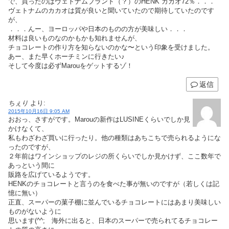
で、買ったのはヴェトナムブランド（？）のHENK カカオ72％．．．
ヴェトナムのカカオは質が良いと聞いていたので期待していたのです
が、
．．．んー、ヨーロッパや日本のものの方が美味しい．．．
材料は良いものなのかもかも知れませんが、
チョコレートの作り方を知らないのかな〜という印象を受けました。
あー、また早くホーチミンに行きたい♪
そして今度は必ずMarouをゲットするゾ！
返信
ちぇり
より:
2015年10月16日 9:05 AM
おおっ、さすがです。Marouの新作はLUSINEくらいでしか見
かけなくて、
私もわざわざ買いに行ったり。他の種類はあちこちで売られるようにな
ったのですが、
２年前はワインショップのレジの所くらいでしか見かけず、ここ数年で
あっという間に
販路を広げているようです。
HENKのチョコレートと言うのを食べた事が無いのですが（若しくは記
憶に無い）
正直、スーパーの菓子棚に並んでいるチョコレートにはあまり美味しい
ものがないように
思います(^^; 海外に出ると、日本のスーパーで売られてるチョコレー