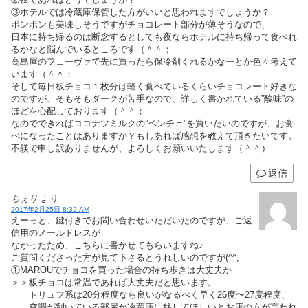
③ホテルでは冷蔵庫保管した方がいいと思われますでしょうか？
ボンボンも美味しそうですがチョコレート部分が薄そうなので、
日本に持ち帰るのは断念するとしても夜ならホテルに持ち帰って食べれ
るかなと悩んでいるところです（＾＾；
高島屋のフェーヴァで先に買ったら保冷剤くれるかなーとか色々考えて
います（＾＾；
そして毎日板チョコ１枚分は軽く食べているくらいチョコレート好きな
のですが、そもそもダークが苦手なので、詳しく書かれている”酸味”の
ほどを心配しております（＾＾；
なのでできればココナツミルクの”ベンチェ”を買いたいのですが、お食
べになったことはありますか？もしあれば感想を教えて頂きたいです。
不躾で申し訳ありませんが、よろしくお願いいたします（＾＾）
返信
ちぇり
より:
2017年2月25日 8:32 AM
えーっと、鍵付きでお問い合わせいただいたのですが、ご返
信用のメールドレスが
なかったため、こちらに書かせてもらいますね♪
ご質問くださった方が見て下さるとうれしいのですが(^^;
①MAROUでチョコを買った場合の持ち歩きは大丈夫か
＞＞板チョコは常温であれば大丈夫だと思います。
トリュフ系は20分程度なら良いがなるべく早く26度〜27度程度、
空調が利いている部屋か冷蔵庫に移してほしいとお店の方が言われ