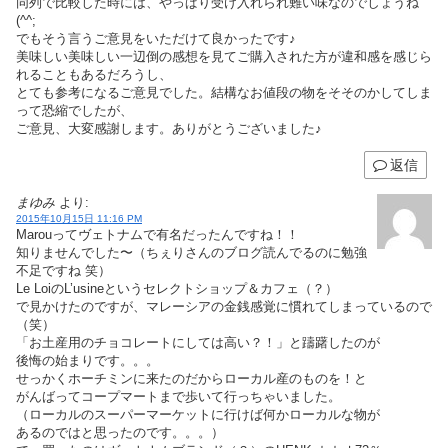
同列で比較した時には、やっぱり受け入れられ難い味なのでしょうね
(^^;
でもそう言うご意見をいただけて良かったです♪
美味しい美味しい一辺倒の感想を見てご購入された方が違和感を感じら
れることもあるだろうし、
とても参考になるご意見でした。結構なお値段の物をそそのかしてしま
って恐縮でしたが、
ご意見、大変感謝します。ありがとうございました♪
返信
まゆみ
より:
2015年10月15日 11:16 PM
Marouってヴェトナムで有名だったんですね！！
知りませんでした〜（ちぇりさんのブログ読んでるのに勉強
不足ですね 笑）
Le LoiのL’usineというセレクトショップ＆カフェ（？）
で見かけたのですが、マレーシアの金銭感覚に慣れてしまっているので
（笑）
「お土産用のチョコレートにしては高い？！」と躊躇したのが
後悔の始まりです。。。
せっかくホーチミンに来たのだからローカル産のものを！と
がんばってコープマートまで歩いて行っちゃいました。
（ローカルのスーパーマーケットに行けば何かローカルな物が
あるのではと思ったのです。。。）