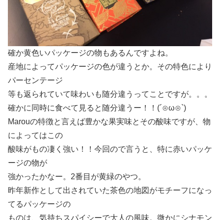
確か黄色いパッケージの物もあるんですよね。
産地によってパッケージの色が違うとか。その特色により
パーセンテージ
等も返られていて味わいも随分違うってことですが。。。
確かに同時に食べて見ると随分違うー！！(´⊙ω⊙`)
Marouの特徴と言えば豊かな果実味とその酸味ですが、物
によってはこの
酸味がもの凄く強い！！今回ので言うと、特に赤いパッケ
ージの物が
強かったかなー。2番目が黄緑のやつ。
昨年新作として出されていた茶色の地図がモチーフになっ
てるパッケージの
ものは、気持ちスパイシーで大人の風味。微かにシナモン