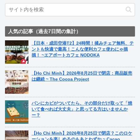
人気の記事（過去7日間の集計）
【日本・成田空港T2】24時間！揉みチェア無料、テ
ントも快適で最高！こんな便利カフェ使わにゃ損
損！ ~エアポートカフェ NODOKA
【Ho Chi Minh】2026年8月25日で閉店：商品販売
は継続 ~ The Cocoa Project
パンにカビがついてたら、その部分だけ取って「焼
いて食べれば大丈夫」と思ってる方はいませんか
ー？
【Ho Chi Minh】2026年8月25日で閉店？このロケ
ーションを楽しめるのもあとわずか ~ Cacao