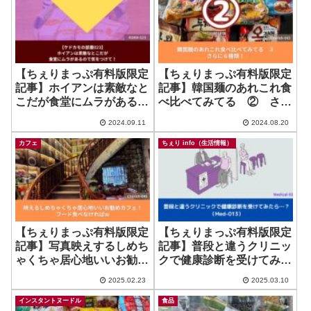
【ちぇりまっぷ有料版限定
【ちぇりまっぷ有料版限定
記事】ホイアンは素敵なと
記事】韓国麺のあれこれ食
こだが食堂にムラがあるの
べ比べてみてる ② さら
で気をつけて！+ 期待外れ
に６種類！
2024.09.11
2024.08.20
だった１件
カフェ
ちぇり info（生活情報）
【ちぇりまっぷ有料版限定
【ちぇりまっぷ有料版限定
記事】写真映えするしめち
記事】普段と違うクリニッ
ゃくちゃ居心地いいお勧め
クで健康診断を受けてみた
カフェ！フード食べなけれ
ら…？（Med-013）
2025.02.23
2025.03.10
ばw
インスタントヌードル
食品