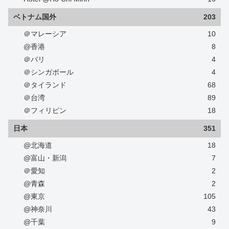
ベトナム国外
203
＠マレーシア
10
@香港
8
＠バリ
4
＠シンガポール
4
＠タイランド
68
＠台湾
89
＠フィリピン
18
日本
351
@北海道
18
@富山・新潟
7
＠愛知
2
@青森
2
@東京
105
@神奈川
43
@千葉
9