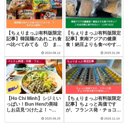
【ちぇりまっぷ有料版限定
【ちぇりまっぷ有料版限定
記事】韓国麺のあれこれ食
記事】東南アジアの健康
べ比べてみてる ① まず
食！納豆よりも食べやす
は６種類！
い？これは日常に取りれた
2024.08.12
2025.01.06
い！
ベトナム料理：中部・フエ料理
ちぇりまっぷ 限定記事
【Ho Chi Minh】シジミい
【ちぇりまっぷ有料版限定
っぱい！Bun Henの美味
記事】ちょっと高価です
しお店見つけたよ！ ~
が、フランス発・チョコや
OMA Hue Eatery
焼き菓子が美味しい♪
2025.08.25
2024.11.14