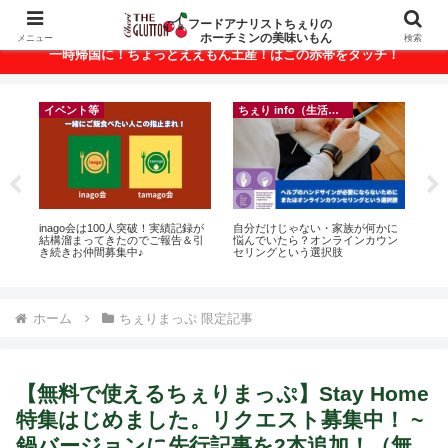
ベトナム・ホーチミンの美味いもんが満載！
フードアナリストちぇりの
ホーチミンの美味いもん
メニュー
検索
一時帰国に！ちょっとええもん土産！はこの赤帯をタッチ！
イベント等
ちぇり info（生活情報）
ト
inago会は100人突破！実績記録が
自分だけじゃない・家族が何かに
【 H
行
結構溜まってきたのでご報告＆引
悩んでいたら？オンラインカウン
and 
~
き続きお仲間募集中♪
セリングという選択肢
ホーム
ちぇりまっぷ 限定記事
【無料で使えるちぇりまっぷ】Stay Home
特集はじめました。リクエスト募集中！ ~
鍋バージョンに先行記事を2本追加！（無