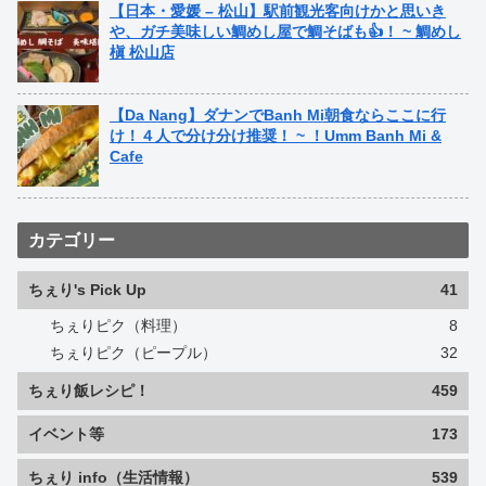
【日本・愛媛 – 松山】駅前観光客向けかと思いき
や、ガチ美味しい鯛めし屋で鯛そばも👍！ ~ 鯛めし
槇 松山店
【Da Nang】ダナンでBanh Mi朝食ならここに行
け！４人で分け分け推奨！ ~ ！Umm Banh Mi &
Cafe
カテゴリー
ちぇり's Pick Up
41
ちぇりピク（料理）
8
ちぇりピク（ピープル）
32
ちぇり飯レシピ！
459
イベント等
173
ちぇり info（生活情報）
539