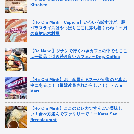
Kittchen
【Ho Chi Minh・Capichi】いろいろ試すけど、豚
バラスライスはやっぱりここに落ち着くわね！ ~ 男
の食材店木村屋
【Da Nang】ダナンで行くべきカフェの中でもここ
は一級品！引き続き良いカフェ♪ ~ Dng. Coffee
【Ho Chi Minh】お土産買えるスーパが街のど真ん
中にあるよ！（最近改良されたらしい！） ~ Win
Mart
【Ho Chi Minh】ここのヒレカツすんごい美味し
い！食べ方選んでファミリーで！ ~ KatsuSan
Rreestaurant