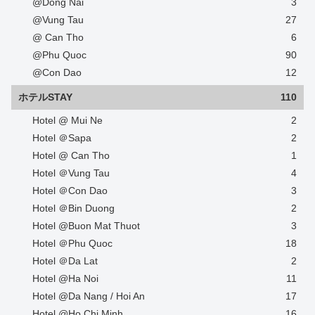
@Dong Nai
3
@Vung Tau
27
@ Can Tho
6
@Phu Quoc
90
@Con Dao
12
ホテルSTAY
110
Hotel @ Mui Ne
2
Hotel ＠Sapa
2
Hotel @ Can Tho
1
Hotel ＠Vung Tau
4
Hotel ＠Con Dao
3
Hotel ＠Bin Duong
2
Hotel @Buon Mat Thuot
3
Hotel ＠Phu Quoc
18
Hotel ＠Da Lat
2
Hotel @Ha Noi
11
Hotel @Da Nang / Hoi An
17
Hotel @Ho Chi Minh
16