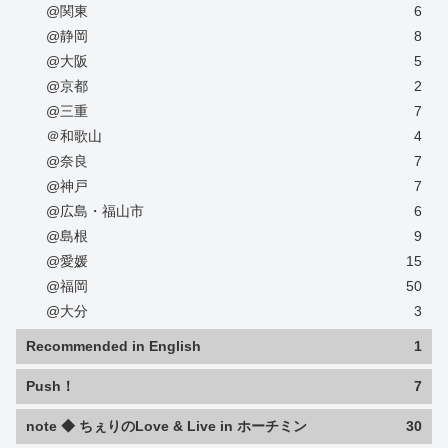
@関東
6
@静岡
8
@大阪
5
@京都
2
@三重
7
＠和歌山
4
@奈良
7
@神戸
7
@広島・福山市
6
@島根
9
@愛媛
15
@福岡
50
@大分
3
Recommended in English
1
Push！
7
note ◆ ちぇりのLove & Live in ホーチミン
30