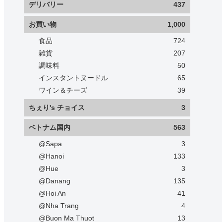
デリバリー
437
お買い物
1,000
食品
724
雑貨
207
調味料
50
インスタントヌードル
65
ワイン＆チーズ
39
ちぇり's チョイス
3
ベトナム国内
563
@Sapa
3
@Hanoi
133
@Hue
3
@Danang
135
@Hoi An
41
@Nha Trang
4
@Buon Ma Thuot
13