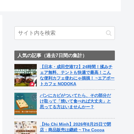
人気の記事（過去7日間の集計）
【日本・成田空港T2】24時間！揉みチ
ェア無料、テントも快適で最高！こん
な便利カフェ使わにゃ損損！ ~エアポー
トカフェ NODOKA
パンにカビがついてたら、その部分だ
け取って「焼いて食べれば大丈夫」と
思ってる方はいませんかー？
【Ho Chi Minh】2026年8月25日で閉
店：商品販売は継続 ~ The Cocoa