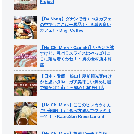
Project
【Da Nang】ダナンで行くべきカフェ
の中でもここは一級品！引き続き良い
カフェ♪ ~ Dng. Coffee
【Ho Chi Minh・Capichi】いろいろ試
すけど、豚バラスライスはやっぱりこ
こに落ち着くわね！ ~ 男の食材店木村
屋
【日本・愛媛 – 松山】駅前観光客向け
かと思いきや、ガチ美味しい鯛めし屋
で鯛そばも👍！ ~ 鯛めし槇 松山店
【Ho Chi Minh】ここのヒレカツすん
ごい美味しい！食べ方選んでファミリ
ーで！ ~ KatsuSan Rreestaurant
【Ho Chi Minh】刺繍ポーチの新作