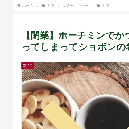
ト中営業予定追記） ~
ホーム
カフェ／スイーツ／バー
カフェ
Fame Nail
【閉業】ホーチミンでか
ってしまってショボンの巻 ~ 
カフェ