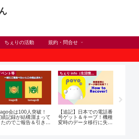
ん
ちぇりの活動
規約・問合せ
イベント等
ちぇり info（生活情報）
フランス料
nago会は100人突破！
【追記】日本での電話番
【Ho C
実績記録が結構溜まって
号ゲット＆キープ！機種
ンチが
きたのでご報告＆引き続
変時のデータ移行に失敗
の♪ ~ Se
きお仲間募集中♪
したけど復活できた話！
and lou
~ povo