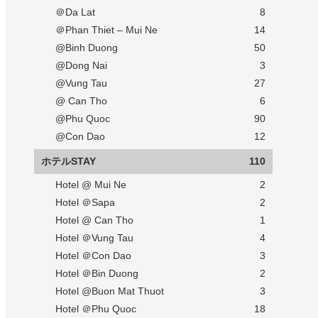
＠Da Lat
8
＠Phan Thiet – Mui Ne
14
@Binh Duong
50
@Dong Nai
3
@Vung Tau
27
@ Can Tho
6
@Phu Quoc
90
@Con Dao
12
ホテルSTAY
110
Hotel @ Mui Ne
2
Hotel ＠Sapa
2
Hotel @ Can Tho
1
Hotel ＠Vung Tau
4
Hotel ＠Con Dao
3
Hotel ＠Bin Duong
2
Hotel @Buon Mat Thuot
3
Hotel ＠Phu Quoc
18