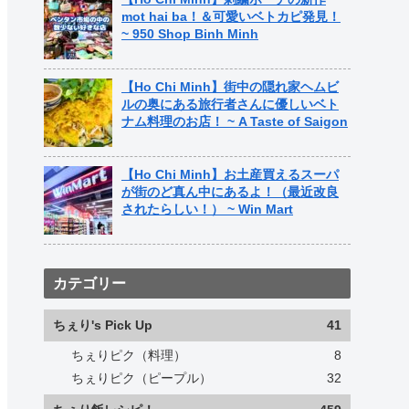
mot hai ba！＆可愛いベトカピ発見！
~ 950 Shop Binh Minh
【Ho Chi Minh】街中の隠れ家ヘムビ
ルの奥にある旅行者さんに優しいベト
ナム料理のお店！ ~ A Taste of Saigon
【Ho Chi Minh】お土産買えるスーパ
が街のど真ん中にあるよ！（最近改良
されたらしい！） ~ Win Mart
カテゴリー
ちぇり's Pick Up
41
ちぇりピク（料理）
8
ちぇりピク（ピープル）
32