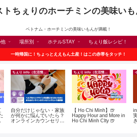
ストちぇりのホーチミンの美味いも
ベトナム・ホーチミンの美味いもんが満載！
の他
場所別
ホテルSTAY
ちぇり飯レシピ！
一時帰国に！ちょっとええもん土産！はこの赤帯をタッチ！
ちぇり info（生活情報）
ちぇり info（生活情報）
直
自分だけじゃない・家族
【 Ho Chi Minh】🍺
i
た
が何かに悩んでいたら？
Happy Hour and More in
な
オンラインカウンセリン
Ho Chi Minh CIty 🍺
グという選択肢
ェ
e