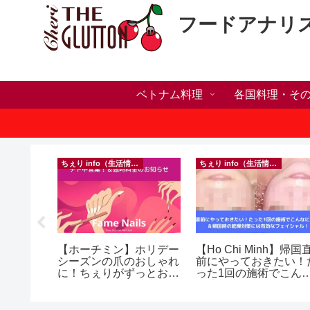
フードアナリ
ベトナム料理
各国料理・そ
ちぇり info（生活情報）
ちぇり info（生活情報）
h】新年ラ
【ホーチミン】ホリデー
【Ho Chi Minh】帰国
しかった
シーズンの爪のおしゃれ
前にやっておきたい！
ne shop
に！ちぇりがずっとお世
った1回の施術でこん
話になってるネイルサロ
に違う？！ ＆帰国時の
ンで平日15％OFF！
乾燥対策には有効なフ
（テト前不適用期間&テ
イシャル！ ~ Roserev