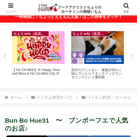
ベトナム・ホーチミンの美味いもんが満載！
フードアナリストちぇりの
ホーチミンの美味いもん
メニュー
検索
一時帰国に！ちょっとええもん土産！はこの赤帯をタッチ！
ちぇり info（生活情報）
ちぇり info（生活情報）
ン
【 Ho Chi Minh】🍺 Happy Hour
自分だけじゃない・家族が何かに
【
っ
and More in Ho Chi Minh CIty 🍺
悩んでいたら？オンラインカウン
＆
ン
セリングという選択肢
に
適用
pov
ホーム
ベトナム料理すべて
ベトナム料理：ローカル
Bun Bo Hue31 〜 ブンボーフエで人気
のお店♪