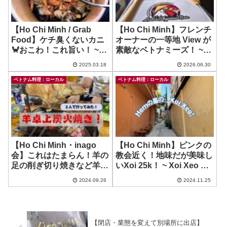
【Ho Chi Minh / Grab
【Ho Chi Minh】フレンチ
Food】ケチ臭くないカニ
オーナーの一等地 View が
🦀おこわ！これ旨い！ ~
素敵なベトナミーズ！ ~
Xoi Ghe 192
LuLi’s Skyview
2025.03.18
2026.06.30
Restaurant
ベトナム料理：ローカル
ベトナム料理：ローカル
【Ho Chi Minh・inago
【Ho Chi Minh】ピンクの
会】これはたまらん！羊の
教会近く！地味だが美味し
足の削ぎ切り焼きなど羊大
いXoi 25k！ ~ Xoi Xeo Ha
堪能！ ~ Cuu Nuong Nhat
Noi
2024.09.26
2024.11.25
Thuy Phong
【閉店・業態を変えて別場所に出店】