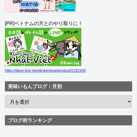
[PR]ベトナムの方とのやり取りに！
https://store.line.me/stickershop/product/1192200
美味いもんブログ：月別
ブログ村ランキング