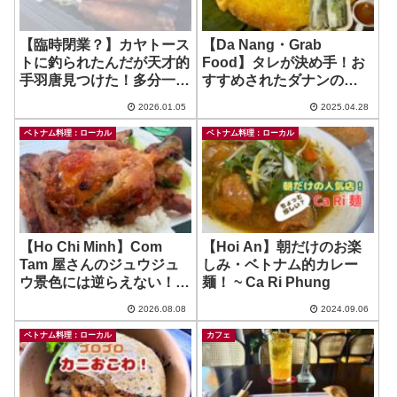
【臨時閉業？】カヤトース
【Da Nang・Grab
トに釣られたんだが天才的
Food】タレが決め手！お
手羽唐見つけた！多分一部
すすめされたダナンの
ニーズのみに当たるやつw
Banh Xeo 、ホーチミンの
2026.01.05
2025.04.28
~ Gusaiku
とはちょっと違う！ ~
Banh Xeo Ba Duong
ベトナム料理：ローカル
ベトナム料理：ローカル
【Ho Chi Minh】Com
【Hoi An】朝だけのお楽
Tam 屋さんのジュウジュ
しみ・ベトナム的カレー
ウ景色には逆らえない！ ~
麺！ ~ Ca Ri Phung
Com Tam Phuong
2026.08.08
2024.09.06
ベトナム料理：ローカル
カフェ