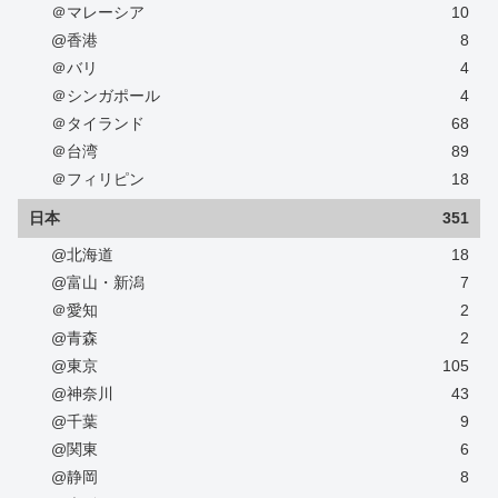
＠マレーシア
10
@香港
8
＠バリ
4
＠シンガポール
4
＠タイランド
68
＠台湾
89
＠フィリピン
18
日本
351
@北海道
18
@富山・新潟
7
＠愛知
2
@青森
2
@東京
105
@神奈川
43
@千葉
9
@関東
6
@静岡
8