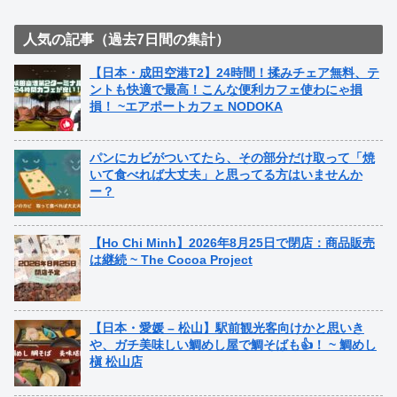
人気の記事（過去7日間の集計）
【日本・成田空港T2】24時間！揉みチェア無料、テ
ントも快適で最高！こんな便利カフェ使わにゃ損
損！ ~エアポートカフェ NODOKA
パンにカビがついてたら、その部分だけ取って「焼
いて食べれば大丈夫」と思ってる方はいませんか
ー？
【Ho Chi Minh】2026年8月25日で閉店：商品販売
は継続 ~ The Cocoa Project
【日本・愛媛 – 松山】駅前観光客向けかと思いき
や、ガチ美味しい鯛めし屋で鯛そばも👍！ ~ 鯛めし
槇 松山店