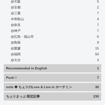
@大阪
5
@京都
2
@三重
7
＠和歌山
4
@奈良
7
@神戸
7
@広島・福山市
6
@島根
9
@愛媛
15
@福岡
50
@大分
3
Recommended in English
1
Push！
7
note ◆ ちぇりのLove & Live in ホーチミン
30
ちぇりまっぷ 限定記事
230