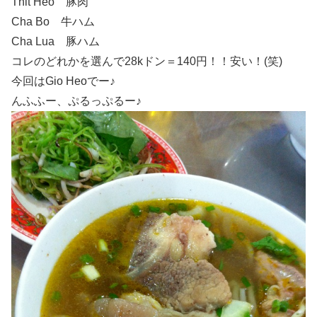
Thit Heo 豚肉
Cha Bo 牛ハム
Cha Lua 豚ハム
コレのどれかを選んで28kドン＝140円！！安い！(笑)
今回はGio Heoでー♪
んふふー、ぷるっぷるー♪