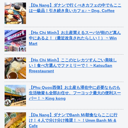
【Da Nang】ダナンで行くべきカフェの中でもここ
は一級品！引き続き良いカフェ♪ ~ Dng. Coffee
【Ho Chi Minh】お土産買えるスーパが街のど真ん
中にあるよ！（最近改良されたらしい！） ~ Win
Mart
【Ho Chi Minh】ここのヒレカツすんごい美味し
い！食べ方選んでファミリーで！ ~ KatsuSan
Rreestaurant
【Phu Quoc西側】お土産も滞在中に必要なものも
生活物資も全部お任せ、フーコック最大の便利スー
パー！ ~ King kong
【Da Nang】ダナンでBanh Mi朝食ならここに行
け！４人で分け分け推奨！ ~ ！Umm Banh Mi &
Cafe