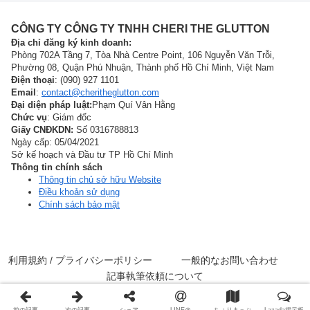
CÔNG TY CÔNG TY TNHH CHERI THE GLUTTON
Địa chỉ đăng ký kinh doanh:
Phòng 702A Tầng 7, Tòa Nhà Centre Point, 106 Nguyễn Văn Trỗi,
Phường 08, Quận Phú Nhuận, Thành phố Hồ Chí Minh, Việt Nam
Điện thoại
: (090) 927 1101
Email
:
contact@cheritheglutton.com
Đại diện pháp luật:
Phạm Quí Vân Hằng
Chức vụ
: Giám đốc
Giấy CNĐKDN:
Số 0316788813
Ngày cấp: 05/04/2021
Sở kế hoạch và Đầu tư TP Hồ Chí Minh
Thông tin chính sách
Thông tin chủ sở hữu Website
Điều khoản sử dụng
Chính sách bảo mật
利用規約 / プライバシーポリシー
一般的なお問い合わせ
記事執筆依頼について
© 2000 フードアナリストちぇりのホーチミンの美味いもん.