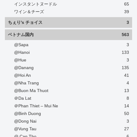
インスタントヌードル
65
ワイン＆チーズ
39
ちぇり's チョイス
3
ベトナム国内
563
@Sapa
3
@Hanoi
133
@Hue
3
@Danang
135
@Hoi An
41
@Nha Trang
4
@Buon Ma Thuot
13
＠Da Lat
8
＠Phan Thiet – Mui Ne
14
@Binh Duong
50
@Dong Nai
3
@Vung Tau
27
@ Can Tho
6