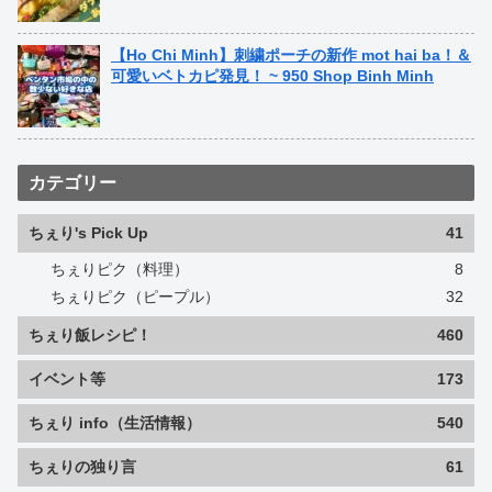
【Ho Chi Minh】刺繍ポーチの新作 mot hai ba！＆
可愛いベトカピ発見！ ~ 950 Shop Binh Minh
カテゴリー
ちぇり's Pick Up
41
ちぇりピク（料理）
8
ちぇりピク（ピープル）
32
ちぇり飯レシピ！
460
イベント等
173
ちぇり info（生活情報）
540
ちぇりの独り言
61