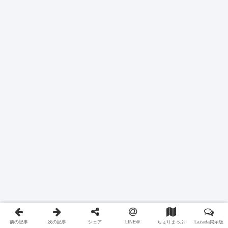
前の記事
次の記事
シェア
LINE＠
ちぇりまっぷ
Lazada掲示板