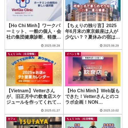
【Ho Chi Minh】ワークパ
【ちぇりの独り言】2025
ーミット、一般の個人・会
年6月末の東京銀座は人が
社の集団健康診断、軽微な
少ない？？夏休みの宿は早
症状に気軽で安心に使える
めの予約がお得かも？
2025.08.28
2025.06.29
日越共同クリニック！ ~
VietGia Clinic
ちぇり info（生活情報）
イベント等
【Vietnam】Vetterさん
【Ho Chi Minh】Web版も
が、旧正月中の飲食店スケ
できた！Vetterさんとのコ
ジュールを作ってくれてま
ラボ企画！NON
す！
Japaneseなお店特集！
2025.01.27
2025.10.02
カフェ
ちぇり info（生活情報）