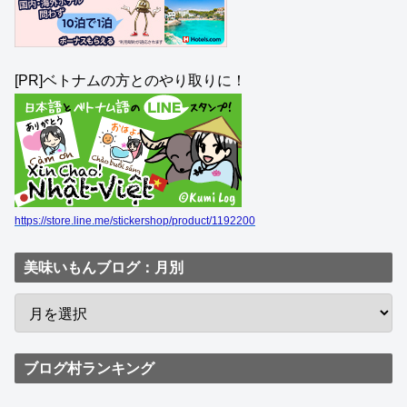
[PR]ベトナムの方とのやり取りに！
https://store.line.me/stickershop/product/1192200
美味いもんブログ：月別
ブログ村ランキング