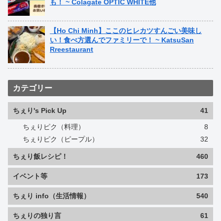
も！ ~ Colagate OPTIC WHITE他
【Ho Chi Minh】ここのヒレカツすんごい美味し
い！食べ方選んでファミリーで！ ~ KatsuSan
Rreestaurant
カテゴリー
ちぇり's Pick Up
41
ちぇりピク（料理）
8
ちぇりピク（ピープル）
32
ちぇり飯レシピ！
460
イベント等
173
ちぇり info（生活情報）
540
ちぇりの独り言
61