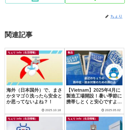
ちぇり
関連記事
ちぇり info（生活情報）
食品
海外（日本国外）で、まさ
【Vietnam】2025年4月に
かタマゴ🥚洗ったら安全と
製造工場開設！暑い季節に
か思ってないよね？！
携帯しとくと安心ですよ！
~ 個包装粉末 POCARI
2025.10.18
2025.05.02
SWEAT
ちぇり info（生活情報）
ちぇり info（生活情報）