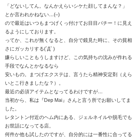
「どないしてん。なんかえらいシケた顔してまんな？」
とか言われかねない…(–)
ので最近はいつもまつげくっ付けてお目目パチー！に見え
るようにしております。
ってか、これが無くなると、自分で鏡見た時に、その貧相
さにガッカリする(´Д` )
嫌らしいこともうしますけど、この気持ちの沈みが作れる
手段でなんとかなるなら
安いもの。まつげエクステは、言うたら精神安定剤（えら
いとこ行きましたな？）。
最近の必須アイテムとなってるわけですが…
当初から、私は『Dep Mai』さんと言う所でお願いしてま
した。
レタントン付近のヘム内にある、ジェルネイルや脱毛でも
お世話になってる店。
何件か他も試したのですが、自分的には一番性に合ってる