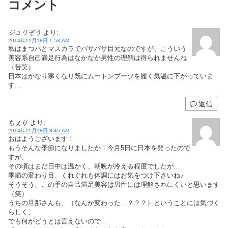
コメント
ジュリぞう
より:
2014年11月18日 1:53 AM
私はまつパとマスカラでバサバサ目元なのですが、こういう
美容系自己満足行為はなかなか男性の理解は得られませんね
（苦笑）
日本はかなり寒くなり既にムートンブーツを履く気温に下がっていま
す…
返信
ちぇり
より:
2014年11月18日 8:45 AM
おはようございます！
もうそんな季節になりましたか！今月5日に日本を発ったので
すが、
その頃はまだ日中は温かく、朝晩が冷える程度でしたが…
季節の変わり目、くれぐれも体調にはお気をつけ下さいね♪
そうそう、この手の自己満足美容は男性には理解されにくいと思います
（笑）
うちの旦那さんも、（なんか変わった…？？？）ということには気づく
らしく、
でも何がどうとは言えないので…