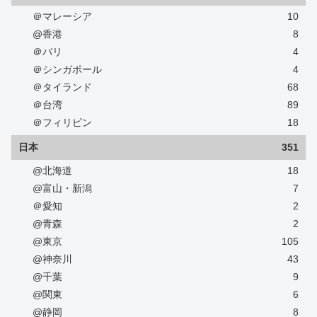
＠マレーシア
10
@香港
8
＠バリ
4
＠シンガポール
4
＠タイランド
68
＠台湾
89
＠フィリピン
18
日本
351
@北海道
18
@富山・新潟
7
＠愛知
2
@青森
2
@東京
105
@神奈川
43
@千葉
9
@関東
6
@静岡
8