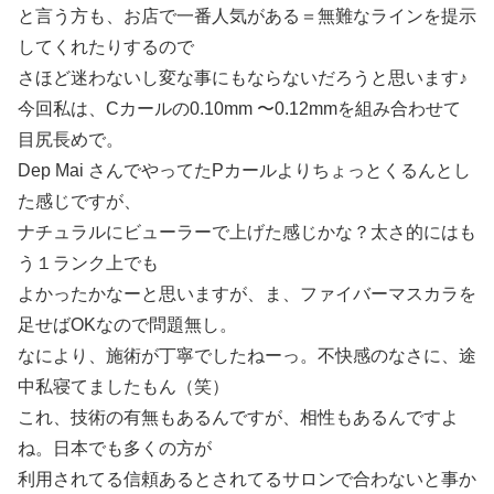
と言う方も、お店で一番人気がある＝無難なラインを提示
してくれたりするので
さほど迷わないし変な事にもならないだろうと思います♪
今回私は、Cカールの0.10mm 〜0.12mmを組み合わせて
目尻長めで。
Dep Mai さんでやってたPカールよりちょっとくるんとし
た感じですが、
ナチュラルにビューラーで上げた感じかな？太さ的にはも
う１ランク上でも
よかったかなーと思いますが、ま、ファイバーマスカラを
足せばOKなので問題無し。
なにより、施術が丁寧でしたねーっ。不快感のなさに、途
中私寝てましたもん（笑）
これ、技術の有無もあるんですが、相性もあるんですよ
ね。日本でも多くの方が
利用されてる信頼あるとされてるサロンで合わないと事か