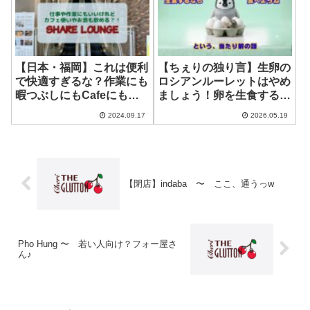
【日本・福岡】これは便利
【ちぇりの独り言】生卵の
で快適すぎるな？作業にも
ロシアンルーレットはやめ
暇つぶしにもCafeにも宴
ましょう！卵を生食するな
会にも？！え？！ ~
ら専用のものを！
2024.09.17
2026.05.19
TSUTAYA SHARE
LOUNGE
【閉店】indaba 〜 ここ、通うっw
Pho Hung 〜 若い人向け？フォー屋さ
ん♪