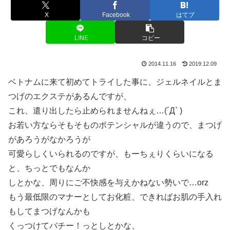
X
Facebook
はてブ
LINE
コピー
2014.11.16
2019.12.09
ベトナムに来て初めてトライした事に、ジェルネイルとま
つげのエクステがあるんですが、
これ、遣り出したら止められませんねぇ…(´Д` )
お若い方ならそもそものポテンシャルが違うので、まつげ
があろうがなかろうが
可愛らしくいられるのですが、もーちぇりくらいになる
と、ちっとでもなんか
しとかな、周りにご不快感を与えかねない勢いで…orz
もう最低限のマナーとしてお化粧、できればお肌の手入れ
もしてまつげなんかも
くっつけてバチー！っとしとかな、