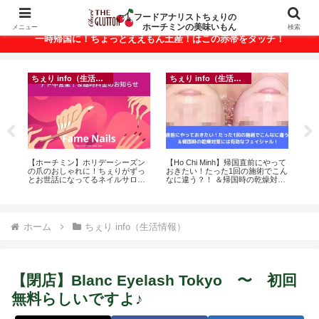
ベトナム・ホーチミンの美味いもんが満載！
フードアナリストちぇりの
ホーチミンの美味いもん
メニュー
検索
一時帰国に！ちょっとええもん土産！はこの赤帯をタッチ！
ちぇり info（生活情報）
ちぇり info（生活情報）
悶絶
【ホーチミン】ホリデーシーズン
【Ho Chi Minh】帰国直前にやって
自
の爪のおしゃれに！ちぇりがずっ
おきたい！たった1回の施術でこん
悩
とお世話になってるネイルサロン
なに違う？！ ＆帰国時の乾燥対策
セ
で平日15％OFF！（テト前不適用
には有効なフェイシャル！ ~
期間&テト中営業予定追記） ~
Rosereve
Fame Nail
ホーム
ちぇり info（生活情報）
【閉店】Blanc Eyelash Tokyo 〜 初回
無料らしいですよ♪