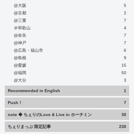
@大阪
5
@京都
2
@三重
7
＠和歌山
4
@奈良
7
@神戸
7
@広島・福山市
6
@島根
9
@愛媛
15
@福岡
50
@大分
3
Recommended in English
1
Push！
7
note ◆ ちぇりのLove & Live in ホーチミン
30
ちぇりまっぷ 限定記事
230