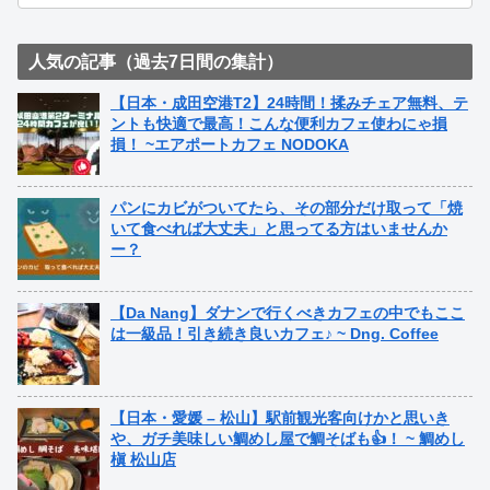
人気の記事（過去7日間の集計）
【日本・成田空港T2】24時間！揉みチェア無料、テ
ントも快適で最高！こんな便利カフェ使わにゃ損
損！ ~エアポートカフェ NODOKA
パンにカビがついてたら、その部分だけ取って「焼
いて食べれば大丈夫」と思ってる方はいませんか
ー？
【Da Nang】ダナンで行くべきカフェの中でもここ
は一級品！引き続き良いカフェ♪ ~ Dng. Coffee
【日本・愛媛 – 松山】駅前観光客向けかと思いき
や、ガチ美味しい鯛めし屋で鯛そばも👍！ ~ 鯛めし
槇 松山店