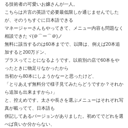
る技術者の可愛いお嬢さんが一人。
こちらは片言の英語で必要最低限しか通じませんでした
が、そのうちすぐに日本語できる
マネージャーさんもやってきて、メニュー内容も問題なく
相談できたヾ(＠⌒ー⌒＠)ノ
無料に該当するのは60本までで、以降は、例えば20本追
加すると200万ドン、
プラスってことになるようです。以前別の店で60本をや
ったときに物足りなかったから
当初から80本にしようかなーと思ったけど、
「とりあえず無料分で様子見てみたらどうですか？それか
ら追加も出来ますから♪」
と、控えめです。太さや長さを選ぶメニューはそれぞれ写
真が載ってて、日本語も
併記してあるバージョンがありました。初めてでどれを選
べば良いか分からない、