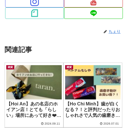
ちぇり
関連記事
雑貨
雑貨
【Hoi An】あの名店のホ
【Ho Chi Minh】歯が白く
イアン店！とても「らし
なる？！と評判だったりお
い」場所にあって好き❤️ ~
しゃれさで人気の歯磨き粉
taran. Hoi An
が安い？！お土産にも！ ~
2024.09.11
2026.07.01
Colagate OPTIC WHITE他