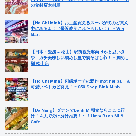
の食材店木村屋
【Ho Chi Minh】お土産買えるスーパが街のど真ん
中にあるよ！（最近改良されたらしい！） ~ Win
Mart
【日本・愛媛 – 松山】駅前観光客向けかと思いき
や、ガチ美味しい鯛めし屋で鯛そばも👍！ ~ 鯛めし
槇 松山店
【Ho Chi Minh】刺繍ポーチの新作 mot hai ba！＆
可愛いベトカピ発見！ ~ 950 Shop Binh Minh
【Da Nang】ダナンでBanh Mi朝食ならここに行
け！４人で分け分け推奨！ ~ ！Umm Banh Mi &
Cafe