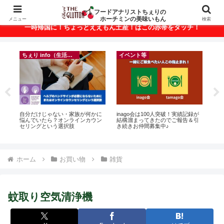
ベトナム・ホーチミンの美味いもんが満載！
フードアナリストちぇりの
ホーチミンの美味いもん
メニュー
検索
一時帰国に！ちょっとええもん土産！はこの赤帯をタッチ！
ちぇり info（生活情報）
イベント等
悶絶
自分だけじゃない・家族が何かに
inago会は100人突破！実績記録が
【
悩んでいたら？オンラインカウン
結構溜まってきたのでご報告＆引
の
セリングという選択肢
き続きお仲間募集中♪
と
で平
期間
Fam
ホーム
お買い物
雑貨
蚊取り空気清浄機