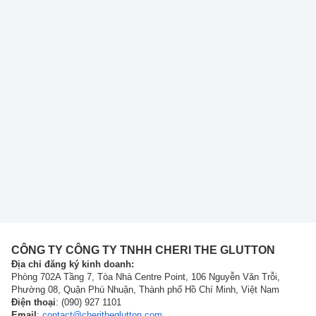
CÔNG TY CÔNG TY TNHH CHERI THE GLUTTON
Địa chỉ đăng ký kinh doanh:
Phòng 702A Tầng 7, Tòa Nhà Centre Point, 106 Nguyễn Văn Trỗi,
Phường 08, Quận Phú Nhuận, Thành phố Hồ Chí Minh, Việt Nam
Điện thoại
: (090) 927 1101
Email
:
contact@cheritheglutton.com