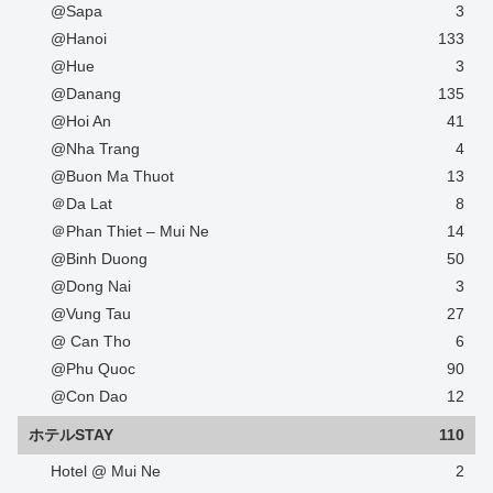
@Sapa
3
@Hanoi
133
@Hue
3
@Danang
135
@Hoi An
41
@Nha Trang
4
@Buon Ma Thuot
13
＠Da Lat
8
＠Phan Thiet – Mui Ne
14
@Binh Duong
50
@Dong Nai
3
@Vung Tau
27
@ Can Tho
6
@Phu Quoc
90
@Con Dao
12
ホテルSTAY
110
Hotel @ Mui Ne
2