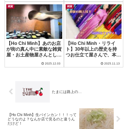
雑貨
雑貨
【Ho Chi Minh】あのお店
【Ho Chi Minh・リライ
が街の真ん中に素敵な雑貨
ト】30年以上の歴史を持
屋・お土産物屋さんとして
つお仕立て屋さんで、本格
復活！ ~ Mayhouse –
アオザイ作ってみません
2025.12.03
2025.11.13
Craft Decor & Gift Shop
か？ ~ Mark & Vy Ao Dai
たまには路上の…
【Ho Chi Minh】生バインカン！！！って
どうなのよ？なんか店で見るのと違うん
だけど！