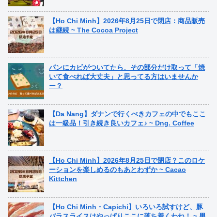
【Ho Chi Minh】2026年8月25日で閉店：商品販売
は継続 ~ The Cocoa Project
パンにカビがついてたら、その部分だけ取って「焼
いて食べれば大丈夫」と思ってる方はいませんか
ー？
【Da Nang】ダナンで行くべきカフェの中でもここ
は一級品！引き続き良いカフェ♪ ~ Dng. Coffee
【Ho Chi Minh】2026年8月25日で閉店？このロケ
ーションを楽しめるのもあとわずか ~ Cacao
Kittchen
【Ho Chi Minh・Capichi】いろいろ試すけど、豚
バラスライスはやっぱりここに落ち着くわね！ ~ 男