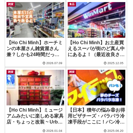
雑貨
食品
【Ho Chi Minh】ホーチミ
【Ho Chi Minh】お土産買
ンの本屋さん雑貨屋さん
えるスーパが街のど真ん中
兼？しかも24時間だっ
にあるよ！（最近改良され
て？！ ~ Nha Sach
たらしい！） ~ Win Mart
2026.07.09
2025.12.05
Phuong Nam
雑貨
雑貨
【Ho Chi Minh】ミュージ
【日本】積年の悩み😩お得
アムみたいに楽しめる家具
用ピザチーズ・パラパラ冷
店・ちょっと改装 ~ Urban
凍手段がここに！パン冷凍
Garden
も簡単！ ~ アイラップ
2026.01.04
2025.06.20