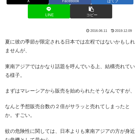
X
Facebook
はてブ
LINE
コピー
2016.06.11
2019.12.09
夏に彼の季節が限定される日本では左程ではないかもしれ
ませんが、
東南アジアではかなり話題を呼んでいる上、結構売れてい
る様子。
まずはマレーシアから販売を始められたそうなんですが、
なんと予想販売台数の２倍がサラッと売れてしまったと
か。すごい。
蚊の危険性に関しては、日本よりも東南アジアの方が身近
な危機として昔から