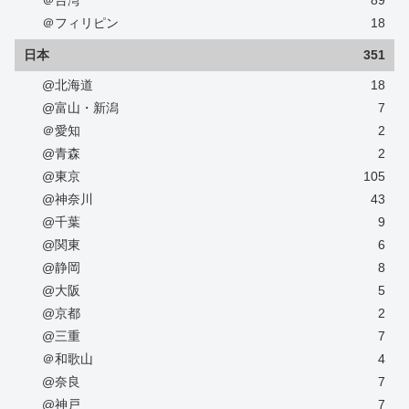
＠台湾
89
＠フィリピン
18
日本
351
@北海道
18
@富山・新潟
7
＠愛知
2
@青森
2
@東京
105
@神奈川
43
@千葉
9
@関東
6
@静岡
8
@大阪
5
@京都
2
@三重
7
＠和歌山
4
@奈良
7
@神戸
7