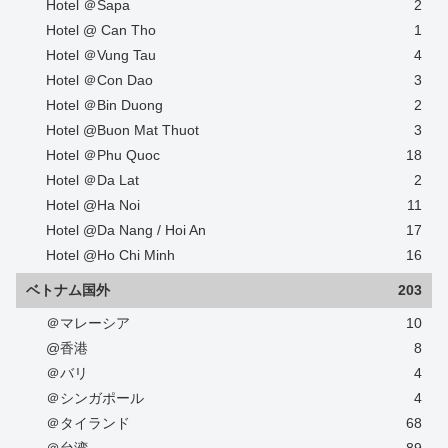
Hotel ＠Sapa
2
Hotel @ Can Tho
1
Hotel ＠Vung Tau
4
Hotel ＠Con Dao
3
Hotel ＠Bin Duong
2
Hotel @Buon Mat Thuot
3
Hotel ＠Phu Quoc
18
Hotel ＠Da Lat
2
Hotel @Ha Noi
11
Hotel @Da Nang / Hoi An
17
Hotel @Ho Chi Minh
16
ベトナム国外
203
＠マレーシア
10
@香港
8
＠バリ
4
＠シンガポール
4
＠タイランド
68