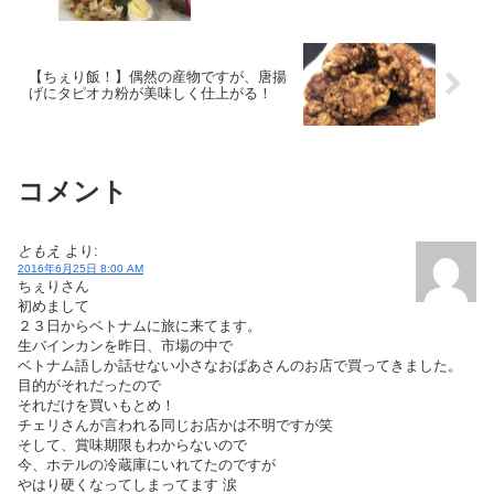
【ちぇり飯！】偶然の産物ですが、唐揚
げにタピオカ粉が美味しく仕上がる！
コメント
ともえ
より:
2016年6月25日 8:00 AM
ちぇりさん
初めまして
２３日からベトナムに旅に来てます。
生バインカンを昨日、市場の中で
ベトナム語しか話せない小さなおばあさんのお店で買ってきました。
目的がそれだったので
それだけを買いもとめ！
チェリさんが言われる同じお店かは不明ですが笑
そして、賞味期限もわからないので
今、ホテルの冷蔵庫にいれてたのですが
やはり硬くなってしまってます 涙