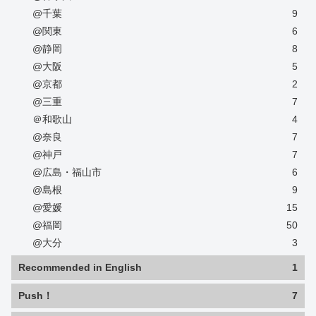
@千葉
9
@関東
6
@静岡
8
@大阪
5
@京都
2
@三重
7
＠和歌山
4
@奈良
7
@神戸
7
@広島・福山市
6
@島根
9
@愛媛
15
@福岡
50
@大分
3
Recommended in English
1
Push！
7