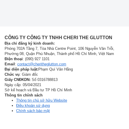
CÔNG TY CÔNG TY TNHH CHERI THE GLUTTON
Địa chỉ đăng ký kinh doanh:
Phòng 702A Tầng 7, Tòa Nhà Centre Point, 106 Nguyễn Văn Trỗi,
Phường 08, Quận Phú Nhuận, Thành phố Hồ Chí Minh, Việt Nam
Điện thoại
: (090) 927 1101
Email
:
contact@cheritheglutton.com
Đại diện pháp luật:
Phạm Quí Vân Hằng
Chức vụ
: Giám đốc
Giấy CNĐKDN:
Số 0316788813
Ngày cấp: 05/04/2021
Sở kế hoạch và Đầu tư TP Hồ Chí Minh
Thông tin chính sách
Thông tin chủ sở hữu Website
Điều khoản sử dụng
Chính sách bảo mật