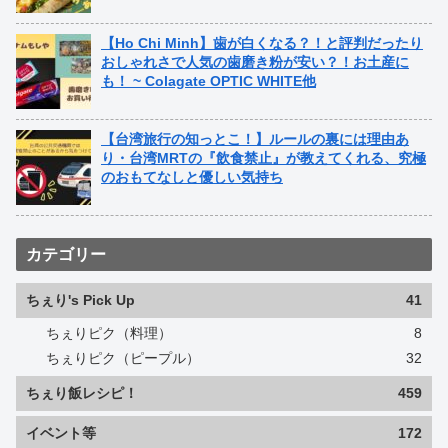
【Ho Chi Minh】歯が白くなる？！と評判だったり
おしゃれさで人気の歯磨き粉が安い？！お土産に
も！ ~ Colagate OPTIC WHITE他
【台湾旅行の知っとこ！】ルールの裏には理由あ
り・台湾MRTの『飲食禁止』が教えてくれる、究極
のおもてなしと優しい気持ち
カテゴリー
ちぇり's Pick Up
41
ちぇりピク（料理）
8
ちぇりピク（ピープル）
32
ちぇり飯レシピ！
459
イベント等
172