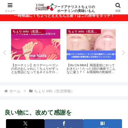
ベトナム・ホーチミンの美味いもんが満載！
フードアナリストちぇりの
ホーチミンの美味いもん
メニュー
検索
一時帰国に！ちょっとええもん土産！はこの赤帯をタッチ！
ちぇり info（生活情報）
ちぇり info（生活情報）
悶絶
【ホーチミン】ホリデーシーズン
【Ho Chi Minh】帰国直前にやって
自
の爪のおしゃれに！ちぇりがずっ
おきたい！たった1回の施術でこん
悩
とお世話になってるネイルサロン
なに違う？！ ＆帰国時の乾燥対策
セ
で平日15％OFF！（テト前不適用
には有効なフェイシャル！ ~
期間&テト中営業予定追記） ~
Rosereve
Fame Nail
ホーム
ちぇり info（生活情報）
良い物に、改めて感謝を