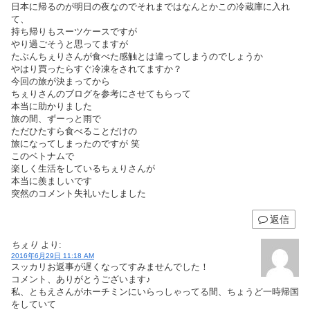
日本に帰るのが明日の夜なのでそれまではなんとかこの冷蔵庫に入れ
て、
持ち帰りもスーツケースですが
やり過ごそうと思ってますが
たぶんちぇりさんが食べた感触とは違ってしまうのでしょうか
やはり買ったらすぐ冷凍をされてますか？
今回の旅が決まってから
ちぇりさんのブログを参考にさせてもらって
本当に助かりました
旅の間、ずーっと雨で
ただひたすら食べることだけの
旅になってしまったのですが 笑
このベトナムで
楽しく生活をしているちぇりさんが
本当に羨ましいです
突然のコメント失礼いたしました
返信
ちぇり
より:
2016年6月29日 11:18 AM
スッカリお返事が遅くなってすみませんでした！
コメント、ありがとうございます♪
私、ともえさんがホーチミンにいらっしゃってる間、ちょうど一時帰国
をしていて