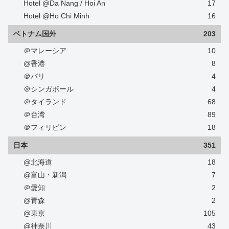
Hotel @Da Nang / Hoi An
17
Hotel @Ho Chi Minh
16
ベトナム国外
203
＠マレーシア
10
@香港
8
＠バリ
4
＠シンガポール
4
＠タイランド
68
＠台湾
89
＠フィリピン
18
日本
351
@北海道
18
@富山・新潟
7
＠愛知
2
@青森
2
@東京
105
@神奈川
43