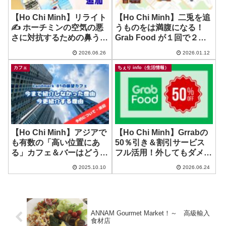
【Ho Chi Minh】リライト
【Ho Chi Minh】二兎を追
✍️ ホーチミンの空気の悪
うものをは満腹になる！
さに対抗するための鼻うが
Grab Food が１回で２店
い！ ~ Neil Med SINUS
舗分のオーダーができるよ
2026.06.26
2026.01.12
RINSE
うに？！
カフェ
ちぇり info（生活情報）
【Ho Chi Minh】アジアで
【Ho Chi Minh】Grrabの
も有数の「高い位置にあ
50％引き＆割引サービス
る」カフェ＆バーはどうな
フル活用！外してもダメー
のよ？ ~ blank Sky
ジ少ないのはいいね…（何
2025.10.10
2026.06.24
Lounge
が、あった？）
ANNAM Gourmet Market！～ 高級輸入
食材店