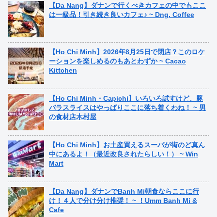
【Da Nang】ダナンで行くべきカフェの中でもここ
は一級品！引き続き良いカフェ♪ ~ Dng. Coffee
【Ho Chi Minh】2026年8月25日で閉店？このロケ
ーションを楽しめるのもあとわずか ~ Cacao
Kittchen
【Ho Chi Minh・Capichi】いろいろ試すけど、豚
バラスライスはやっぱりここに落ち着くわね！ ~ 男
の食材店木村屋
【Ho Chi Minh】お土産買えるスーパが街のど真ん
中にあるよ！（最近改良されたらしい！） ~ Win
Mart
【Da Nang】ダナンでBanh Mi朝食ならここに行
け！４人で分け分け推奨！ ~ ！Umm Banh Mi &
Cafe