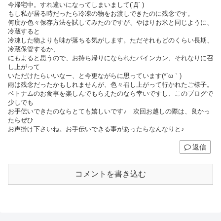
今帰宅中。すれ違いになってしまいまして(´Д` )
もし私が居る時だったら冷凍の物をお渡しできたのに残念です。
何度か色々保存方法を試してみたのですが、やはりお米と同じように、
冷蔵すると
冷凍した物よりも味が落ちる気がします。ただそれもどのくらい長期、
冷蔵保管するか、
にもよると思うので、お持ち帰りになられたバインカン、それなりに召
し上がって
いただけたらいいなー、と今更ながらに思っています(*´ω｀)
雨は残念だったかもしれませんが、色々召し上がって行かれたご様子。
ベトナムのお食事を楽しんでもらえたのなら幸いですし、このブログで
少しでも
お手伝いできたのならとても嬉しいです♪ 次回お越しの際は、良かっ
たらぜひ
お声掛け下さいね。お手伝いできる事があったらなんなりと♪
返信
コメントを書き込む