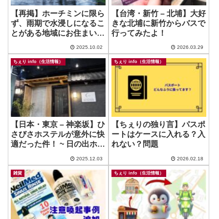
【再掲】ホーチミンに限ら
【台湾・新竹 – 北埔】大好
ず、雨期で水浸しになるこ
きな北埔に新竹からバスで
とがある地域にお住まい・
行ってみたよ！
ご旅行に行かれる方に気を
2025.10.02
2026.03.29
つけてほしいこと
ちぇり info（生活情報）
ちぇり info（生活情報）
【日本・東京 – 神楽坂】ひ
【ちぇりの独り言】パスポ
さびさホステルが意外に快
ートはケースに入れる？入
適だった件！ ~ 日の出ホテ
れない？問題
ル神楽坂
2025.12.03
2026.02.18
雑貨
ちぇり info（生活情報）