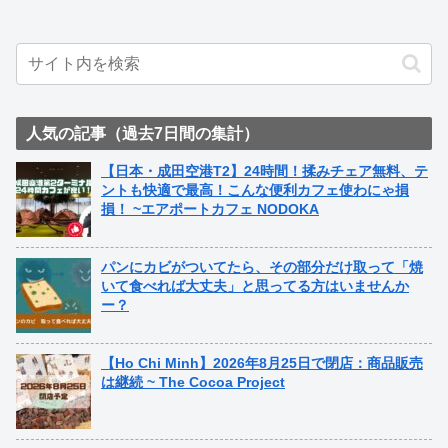
人気の記事（過去7日間の集計）
【日本・成田空港T2】24時間！揉みチェア無料、テ
ントも快適で最高！こんな便利カフェ使わにゃ損
損！ ~エアポートカフェ NODOKA
パンにカビがついてたら、その部分だけ取って「焼
いて食べれば大丈夫」と思ってる方はいませんか
ー？
【Ho Chi Minh】2026年8月25日で閉店：商品販売
は継続 ~ The Cocoa Project