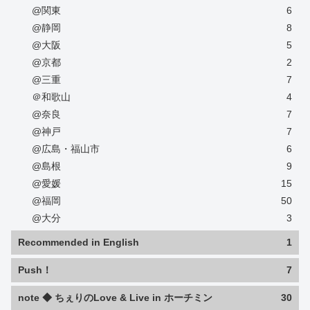
@関東
6
@静岡
8
@大阪
5
@京都
2
@三重
7
＠和歌山
4
@奈良
7
@神戸
7
@広島・福山市
6
@島根
9
@愛媛
15
@福岡
50
@大分
3
Recommended in English
1
Push！
7
note ◆ ちぇりのLove & Live in ホーチミン
30