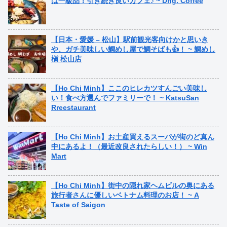
は一級品！引き続き良いカフェ♪ ~ Dng. Coffee
【日本・愛媛 – 松山】駅前観光客向けかと思いき
や、ガチ美味しい鯛めし屋で鯛そばも👍！ ~ 鯛めし
槇 松山店
【Ho Chi Minh】ここのヒレカツすんごい美味し
い！食べ方選んでファミリーで！ ~ KatsuSan
Rreestaurant
【Ho Chi Minh】お土産買えるスーパが街のど真ん
中にあるよ！（最近改良されたらしい！） ~ Win
Mart
【Ho Chi Minh】街中の隠れ家ヘムビルの奥にある
旅行者さんに優しいベトナム料理のお店！ ~ A
Taste of Saigon