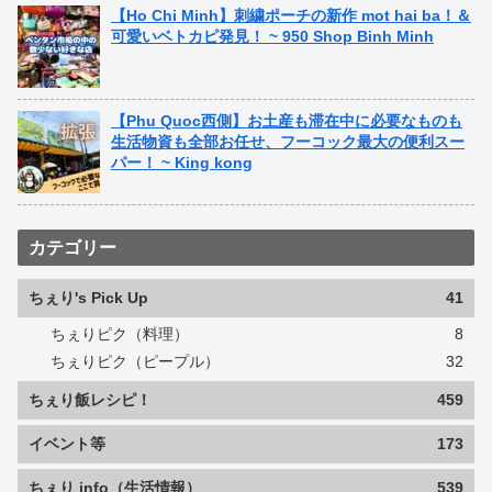
【Ho Chi Minh】刺繍ポーチの新作 mot hai ba！＆
可愛いベトカピ発見！ ~ 950 Shop Binh Minh
【Phu Quoc西側】お土産も滞在中に必要なものも
生活物資も全部お任せ、フーコック最大の便利スー
パー！ ~ King kong
カテゴリー
ちぇり's Pick Up
41
ちぇりピク（料理）
8
ちぇりピク（ピープル）
32
ちぇり飯レシピ！
459
イベント等
173
ちぇり info（生活情報）
539