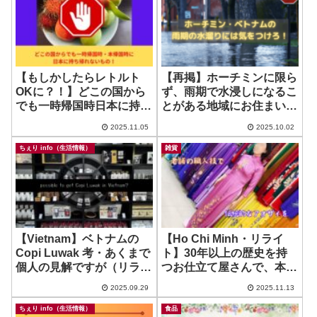
【もしかしたらレトルト
【再掲】ホーチミンに限ら
OKに？！】どこの国から
ず、雨期で水浸しになるこ
でも一時帰国時日本に持ち
とがある地域にお住まい・
込めないもの、把握して
ご旅行に行かれる方に気を
2025.11.05
2025.10.02
る？お肉に関して新情報
つけてほしいこと
ちぇり info（生活情報）
雑貨
【Vietnam】ベトナムの
【Ho Chi Minh・リライ
Copi Luwak 考・あくまで
ト】30年以上の歴史を持
個人の見解ですが（リライ
つお仕立て屋さんで、本格
ト）
アオザイ作ってみません
2025.09.29
2025.11.13
か？ ~ Mark & Vy Ao Dai
ちぇり info（生活情報）
食品