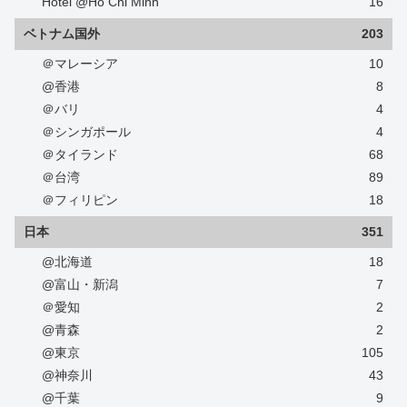
Hotel @Ho Chi Minh
16
ベトナム国外
203
＠マレーシア
10
@香港
8
＠バリ
4
＠シンガポール
4
＠タイランド
68
＠台湾
89
＠フィリピン
18
日本
351
@北海道
18
@富山・新潟
7
＠愛知
2
@青森
2
@東京
105
@神奈川
43
@千葉
9