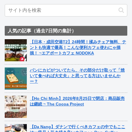
人気の記事（過去7日間の集計）
【日本・成田空港T2】24時間！揉みチェア無料、テ
ントも快適で最高！こんな便利カフェ使わにゃ損
損！ ~エアポートカフェ NODOKA
パンにカビがついてたら、その部分だけ取って「焼
いて食べれば大丈夫」と思ってる方はいませんか
ー？
【Ho Chi Minh】2026年8月25日で閉店：商品販売
は継続 ~ The Cocoa Project
【Da Nang】ダナンで行くべきカフェの中でもここ