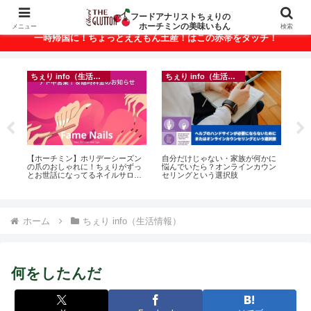
ベトナム・ホーチミンの美味いもんが満載！
フードアナリストちぇりの
ホーチミンの美味いもん
メニュー
検索
一時帰国に！ちょっとええもん土産！はこの赤帯をタッチ！
ちぇり info（生活情報）
ちぇり info（生活情報）
ト
【ホーチミン】ホリデーシーズン
自分だけじゃない・家族が何かに
【H
行
の爪のおしゃれに！ちぇりがずっ
悩んでいたら？オンラインカウン
お
~
とお世話になってるネイルサロン
セリングという選択肢
なに違う
で平日15％OFF！（テト前不適用
には
期間&テト中営業予定追記） ~
Ros
Fame Nail
ホーム
ちぇり info（生活情報）
何をしたんだ