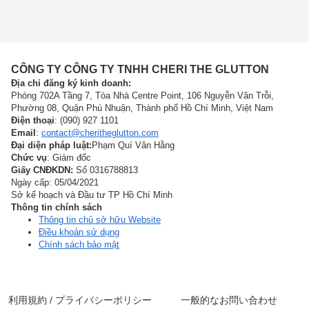
CÔNG TY CÔNG TY TNHH CHERI THE GLUTTON
Địa chỉ đăng ký kinh doanh:
Phòng 702A Tầng 7, Tòa Nhà Centre Point, 106 Nguyễn Văn Trỗi,
Phường 08, Quận Phú Nhuận, Thành phố Hồ Chí Minh, Việt Nam
Điện thoại
: (090) 927 1101
Email
:
contact@cheritheglutton.com
Đại diện pháp luật:
Phạm Quí Vân Hằng
Chức vụ
: Giám đốc
Giấy CNĐKDN:
Số 0316788813
Ngày cấp: 05/04/2021
Sở kế hoạch và Đầu tư TP Hồ Chí Minh
Thông tin chính sách
Thông tin chủ sở hữu Website
Điều khoản sử dụng
Chính sách bảo mật
利用規約 / プライバシーポリシー
一般的なお問い合わせ