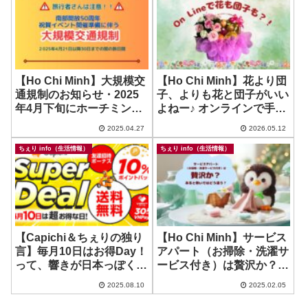
【Ho Chi Minh】大規模交
【Ho Chi Minh】花より団
通規制のお知らせ・2025
子、よりも花と団子がいい
年4月下旬にホーチミンに
よねー♪ オンラインで手軽
ご滞在予定の方に、急遽の
に注文！ ~ EUS fruits
2025.04.27
2026.05.12
変更があってるようです＆
自分も前泊が必要になりそ
ちぇり info（生活情報）
ちぇり info（生活情報）
う😅
【Capichi＆ちぇりの独り
【Ho Chi Minh】サービス
言】毎月10日はお得Day！
アパート（お掃除・洗濯サ
って、響きが日本っぽくて
ービス付き）は贅沢か？あ
いいわーw
ると無いではどう違う？
2025.08.10
2025.02.05
（リライト）