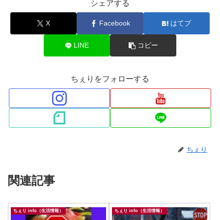
シェアする
X
Facebook
はてブ
LINE
コピー
ちぇりをフォローする
ちぇり
関連記事
ちぇり info（生活情報）
ちぇり info（生活情報）