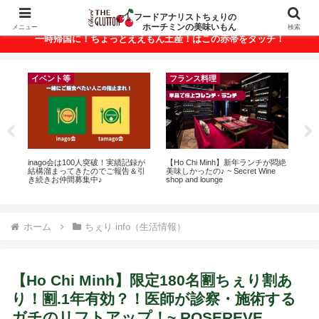
ベトナム・ホーチミンの美味いもんが満載！
フードアナリストちぇりの
ホーチミンの美味いもん
メニュー
検索
一時帰国に！ちょっとええもん土産！はこの赤帯をタッチ！
イベント等
フランス料理
ト
inago会は100人突破！実績記録が
【Ho Chi Minh】新年ランチが悶絶
【
行
結構溜まってきたのでご報告＆引
美味しかったの♪ ~ Secret Wine
の
~
き続きお仲間募集中♪
shop and lounge
と
で平
期間
Fam
ホーム
ちぇり info（生活情報）
【Ho Chi Minh】限定180名🈹ちぇり割あ
り！🈹.1年有効？！医師が診察・施術する
ガチのリフトアップ！~ ROSEREVE