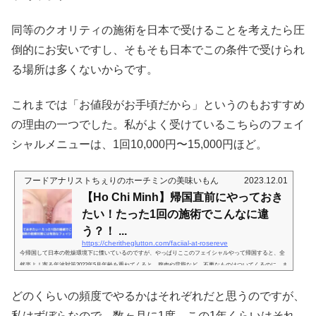
同等のクオリティの施術を日本で受けることを考えたら圧
倒的にお安いですし、そもそも日本でこの条件で受けられ
る場所は多くないからです。
これまでは「お値段がお手頃だから」というのもおすすめ
の理由の一つでした。私がよく受けているこちらのフェイ
シャルメニューは、1回10,000円〜15,000円ほど。
フードアナリストちぇりのホーチミンの美味いもん
2023.12.01
【Ho Chi Minh】帰国直前にやっておき
たい！たった1回の施術でこんなに違
う？！ ...
https://cheritheglutton.com/faciial-at-rosereve
今帰国して日本の乾燥環境下に慄いているのですが、やっぱりここのフェイシャルやって帰国すると、全
然楽よ！寄る年波対策2022年5月年齢を重ねてくると、腹肉や背脂など、不要なものはついてくるのに、ま
つげやコラーゲンなど、欲しいものはなくなっていく。。。ああ。。。世の中はままならない。。。なの
で社会隔離以前はなんだかんだと気をつけてたのですが、もーその渦中からそれ以降は怠けきってること
どのくらいの頻度でやるかはそれぞれだと思うのですが、
この上ない！下手したらマスクするから化粧すらもおざなりで…しかし、ルックスに気を使わないって、
メンタルの他の部分にも大き...
私はずぼらなので、数ヶ月に1度。この1年くらいはそれ