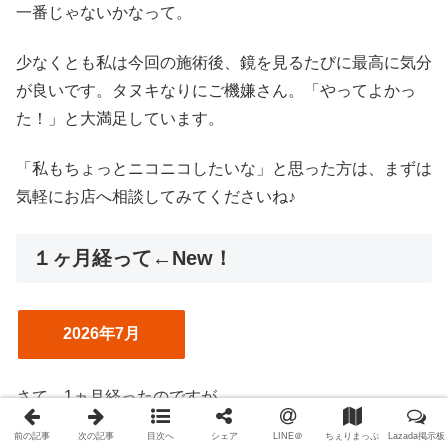
一番じゃないかなって。
少なくとも私は今回の施術後、鏡を見るたびに最高に気分
が良いです。タヌキなりにご機嫌さん。「やってよかっ
た！」と大満足しています。
「私もちょっとニコニコしたいな」と思った方は、まずは
気軽にお店へ相談してみてくださいね♪
１ヶ月経って←New！
2026年7月
さて、1ヵ月経ったのですが。
あのですね、あくまで当社比でって話なのですが。
前の記事
次の記事
目次へ
シェア
LINE＠
ちぇりまっぷ
Lazada掲示板