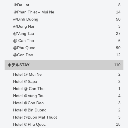
＠Da Lat
8
＠Phan Thiet – Mui Ne
14
@Binh Duong
50
@Dong Nai
3
@Vung Tau
27
@ Can Tho
6
@Phu Quoc
90
@Con Dao
12
ホテルSTAY
110
Hotel @ Mui Ne
2
Hotel ＠Sapa
2
Hotel @ Can Tho
1
Hotel ＠Vung Tau
4
Hotel ＠Con Dao
3
Hotel ＠Bin Duong
2
Hotel @Buon Mat Thuot
3
Hotel ＠Phu Quoc
18