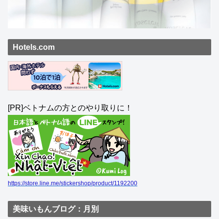
Hotels.com
[PR]ベトナムの方とのやり取りに！
https://store.line.me/stickershop/product/1192200
美味いもんブログ：月別