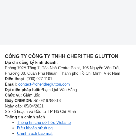
CÔNG TY CÔNG TY TNHH CHERI THE GLUTTON
Địa chỉ đăng ký kinh doanh:
Phòng 702A Tầng 7, Tòa Nhà Centre Point, 106 Nguyễn Văn Trỗi,
Phường 08, Quận Phú Nhuận, Thành phố Hồ Chí Minh, Việt Nam
Điện thoại
: (090) 927 1101
Email
:
contact@cheritheglutton.com
Đại diện pháp luật:
Phạm Quí Vân Hằng
Chức vụ
: Giám đốc
Giấy CNĐKDN:
Số 0316788813
Ngày cấp: 05/04/2021
Sở kế hoạch và Đầu tư TP Hồ Chí Minh
Thông tin chính sách
Thông tin chủ sở hữu Website
Điều khoản sử dụng
Chính sách bảo mật