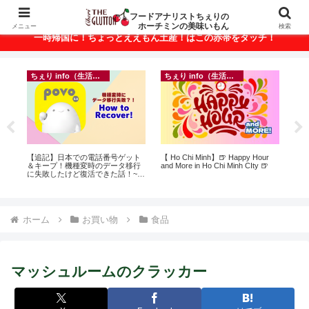
ベトナム・ホーチミンの美味いもんが満載！
フードアナリストちぇりの
ホーチミンの美味いもん
メニュー
検索
一時帰国に！ちょっとええもん土産！はこの赤帯をタッチ！
ちぇり info（生活情報）
ちぇり info（生活情報）
録が
【追記】日本での電話番号ゲット
【 Ho Chi Minh】🍺 Happy Hour
【H
引
＆キープ！機種変時のデータ移行
and More in Ho Chi Minh CIty 🍺
お
に失敗したけど復活できた話！~
なに違う
povo
には
Ros
ホーム
お買い物
食品
マッシュルームのクラッカー