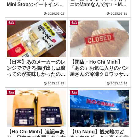
Mini Stopのイートイン
ニのMamなんです♪ ~ Mam
に？！ ~ 4G’s Texas in
Nhum
2026.05.02
2025.03.31
Mini Stop
食品
食品
【日本】あのメーカーのレ
【閉店・Ho Chi Minh】
ンジでできる揚げ出し豆腐
「あの」お気に入りのパン
ってのが美味しかったの ~
屋さんの冷凍クロワッサン
相模屋
が美味しかった！ ~
2025.12.19
2025.10.24
Saigonese Baguette
食品
食品
【Ho Chi Minh】追記✒️あ
【Da Nang】観光地のど