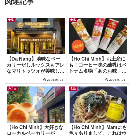
関連記事
食品
食品
【Da Nang】地味なベー
【Ho Chi Minh】お土産に
カリーだしルックスもアレ
も！コーヒー味の練乳はベ
なマリトッツォが美味しか
トナム名物「あのお味」だ
った件w ~ Tian Patisserie
あ！ ~ Ong Tho
2025.04.23
2026.07.01
カフェ
食品
【Ho Chi Minh】大好きな
【Ho Chi Minh】Mamにも
ローカルベーカリーが
色々ありまして、これはウ