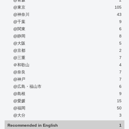
@青森
2
@東京
105
@神奈川
43
@千葉
9
@関東
6
@静岡
8
@大阪
5
@京都
2
@三重
7
＠和歌山
4
@奈良
7
@神戸
7
@広島・福山市
6
@島根
9
@愛媛
15
@福岡
50
@大分
3
Recommended in English
1