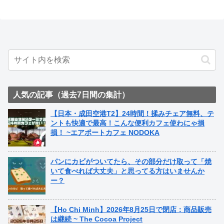
人気の記事（過去7日間の集計）
【日本・成田空港T2】24時間！揉みチェア無料、テ
ントも快適で最高！こんな便利カフェ使わにゃ損
損！ ~エアポートカフェ NODOKA
パンにカビがついてたら、その部分だけ取って「焼
いて食べれば大丈夫」と思ってる方はいませんか
ー？
【Ho Chi Minh】2026年8月25日で閉店：商品販売
は継続 ~ The Cocoa Project