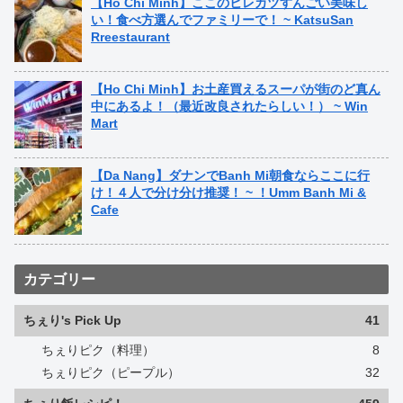
【Ho Chi Minh】ここのヒレカツすんごい美味し
い！食べ方選んでファミリーで！ ~ KatsuSan
Rreestaurant
【Ho Chi Minh】お土産買えるスーパが街のど真ん
中にあるよ！（最近改良されたらしい！） ~ Win
Mart
【Da Nang】ダナンでBanh Mi朝食ならここに行
け！４人で分け分け推奨！ ~ ！Umm Banh Mi &
Cafe
カテゴリー
ちぇり's Pick Up
41
ちぇりピク（料理）
8
ちぇりピク（ピープル）
32