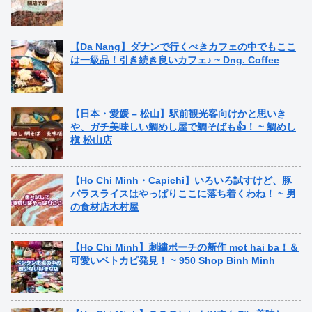
【Da Nang】ダナンで行くべきカフェの中でもここ
は一級品！引き続き良いカフェ♪ ~ Dng. Coffee
【日本・愛媛 – 松山】駅前観光客向けかと思いき
や、ガチ美味しい鯛めし屋で鯛そばも👍！ ~ 鯛めし
槇 松山店
【Ho Chi Minh・Capichi】いろいろ試すけど、豚
バラスライスはやっぱりここに落ち着くわね！ ~ 男
の食材店木村屋
【Ho Chi Minh】刺繍ポーチの新作 mot hai ba！＆
可愛いベトカピ発見！ ~ 950 Shop Binh Minh