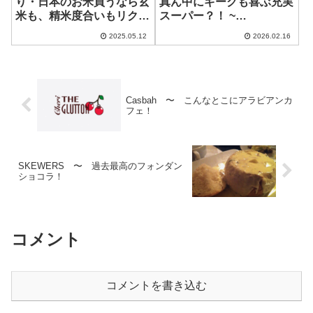
り・日本のお米買うなら玄
真ん中にギークも喜ぶ充実
米も、精米度合いもリクエ
スーパー？！ ~
スできるこちら！ ~ 俵屋玄
MOONMILK Market – Le
2025.05.12
2026.02.16
兵衛
Quang Dao Branch
Casbah 〜 こんなとこにアラビアンカ
フェ！
SKEWERS 〜 過去最高のフォンダン
ショコラ！
コメント
コメントを書き込む