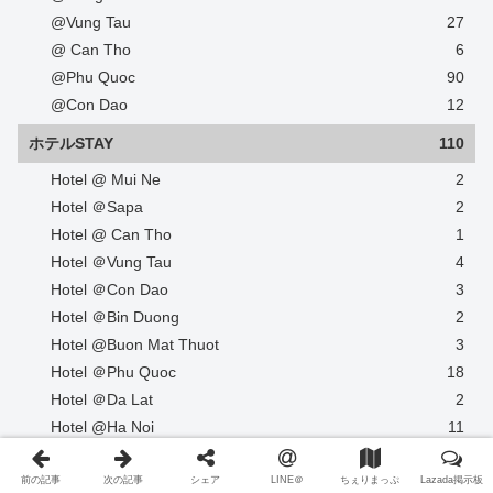
@Vung Tau
27
@ Can Tho
6
@Phu Quoc
90
@Con Dao
12
ホテルSTAY
110
Hotel @ Mui Ne
2
Hotel ＠Sapa
2
Hotel @ Can Tho
1
Hotel ＠Vung Tau
4
Hotel ＠Con Dao
3
Hotel ＠Bin Duong
2
Hotel @Buon Mat Thuot
3
Hotel ＠Phu Quoc
18
Hotel ＠Da Lat
2
Hotel @Ha Noi
11
Hotel @Da Nang / Hoi An
17
Hotel @Ho Chi Minh
16
前の記事
次の記事
シェア
LINE＠
ちぇりまっぷ
Lazada掲示板