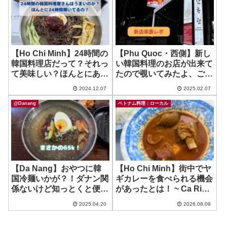
【Ho Chi Minh】24時間の
【Phu Quoc・西側】新し
韓国料理店だって？それっ
い韓国料理のお店が出来て
て美味しい？ほんとにあい
たので覗いてみたよ、ご参
てる？ ~ Kim Ga Ne
考まで！ ~ HAN KUK
2024.12.07
2025.02.07
Quan
@Danang
ベトナム料理：ローカル
【Da Nang】おやつに韓
【Ho Chi Minh】街中でヤ
国冷麺いかが？！ダナン関
ギカレーを食べられる機会
係ないけど知っとくと便
があったとは！ ~ Ca Ri
利！ ~ SIWON
De An Do ZAHIR
2025.04.20
2026.08.09