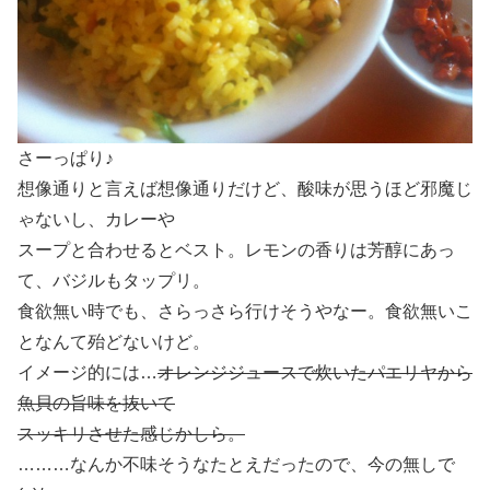
さーっぱり♪
想像通りと言えば想像通りだけど、酸味が思うほど邪魔じ
ゃないし、カレーや
スープと合わせるとベスト。レモンの香りは芳醇にあっ
て、バジルもタップリ。
食欲無い時でも、さらっさら行けそうやなー。食欲無いこ
となんて殆どないけど。
イメージ的には…
オレンジジュースで炊いたパエリヤから
魚貝の旨味を抜いて
スッキリさせた感じかしら。
………なんか不味そうなたとえだったので、今の無しで