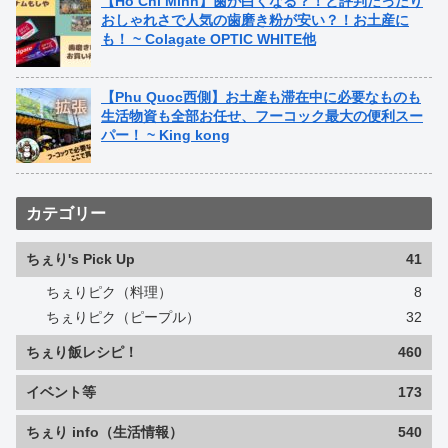
【Ho Chi Minh】歯が白くなる？！と評判だったり
おしゃれさで人気の歯磨き粉が安い？！お土産に
も！ ~ Colagate OPTIC WHITE他
【Phu Quoc西側】お土産も滞在中に必要なものも
生活物資も全部お任せ、フーコック最大の便利スー
パー！ ~ King kong
カテゴリー
ちぇり's Pick Up
41
ちぇりピク（料理）
8
ちぇりピク（ピープル）
32
ちぇり飯レシピ！
460
イベント等
173
ちぇり info（生活情報）
540