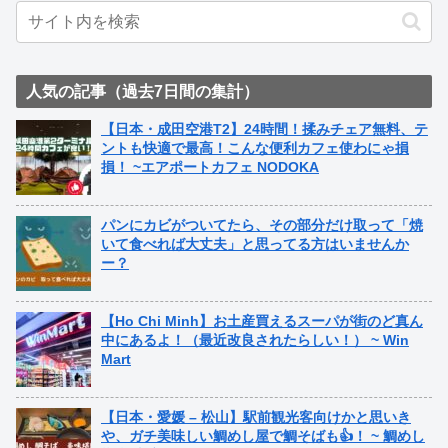
人気の記事（過去7日間の集計）
【日本・成田空港T2】24時間！揉みチェア無料、テ
ントも快適で最高！こんな便利カフェ使わにゃ損
損！ ~エアポートカフェ NODOKA
パンにカビがついてたら、その部分だけ取って「焼
いて食べれば大丈夫」と思ってる方はいませんか
ー？
【Ho Chi Minh】お土産買えるスーパが街のど真ん
中にあるよ！（最近改良されたらしい！） ~ Win
Mart
【日本・愛媛 – 松山】駅前観光客向けかと思いき
や、ガチ美味しい鯛めし屋で鯛そばも👍！ ~ 鯛めし