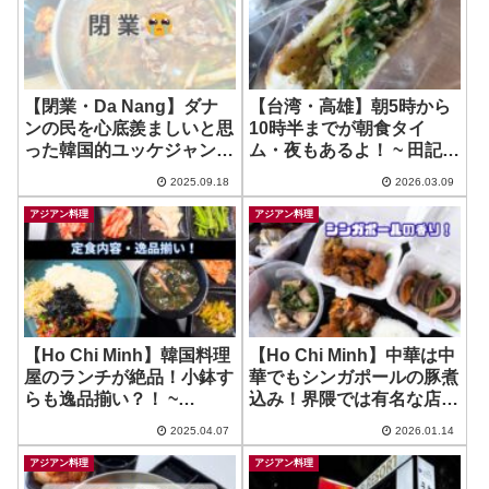
【閉業・Da Nang】ダナ
【台湾・高雄】朝5時から
ンの民を心底羨ましいと思
10時半までが朝食タイ
った韓国的ユッケジャン１
ム・夜もあるよ！ ~ 田記豆
品しか料理がない店！無
漿中華店 Tan ji doujiang
2025.09.18
2026.03.09
念。。 ~ Nha Hang Han
Quoc Ye Ga
アジアン料理
アジアン料理
【Ho Chi Minh】韓国料理
【Ho Chi Minh】中華は中
屋のランチが絶品！小鉢す
華でもシンガポールの豚煮
らも逸品揃い？！ ~
込み！界隈では有名な店？
HOMIDO
~ Hey Lu Lu
2025.04.07
2026.01.14
アジアン料理
アジアン料理