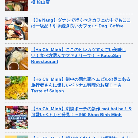
槇 松山店
【Da Nang】ダナンで行くべきカフェの中でもここ
は一級品！引き続き良いカフェ♪ ~ Dng. Coffee
【Ho Chi Minh】ここのヒレカツすんごい美味し
い！食べ方選んでファミリーで！ ~ KatsuSan
Rreestaurant
【Ho Chi Minh】街中の隠れ家ヘムビルの奥にある
旅行者さんに優しいベトナム料理のお店！ ~ A
Taste of Saigon
【Ho Chi Minh】刺繍ポーチの新作 mot hai ba！＆
可愛いベトカピ発見！ ~ 950 Shop Binh Minh