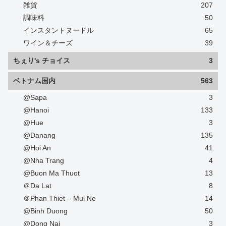
雑貨
207
調味料
50
インスタントヌードル
65
ワイン＆チーズ
39
ちぇり's チョイス
3
ベトナム国内
563
@Sapa
3
@Hanoi
133
@Hue
3
@Danang
135
@Hoi An
41
@Nha Trang
4
@Buon Ma Thuot
13
＠Da Lat
8
＠Phan Thiet – Mui Ne
14
@Binh Duong
50
@Dong Nai
3