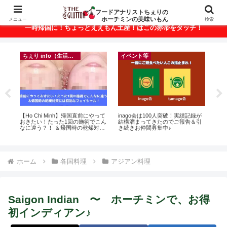
ベトナム・ホーチミンの美味いもんが満載！
フードアナリストちぇりの
ホーチミンの美味いもん
メニュー
検索
一時帰国に！ちょっとええもん土産！はこの赤帯をタッチ！
ちぇり info（生活情報）
イベント等
r
【Ho Chi Minh】帰国直前にやって
inago会は100人突破！実績記録が
自

おきたい！たった1回の施術でこん
結構溜まってきたのでご報告＆引
悩
なに違う？！ ＆帰国時の乾燥対策
き続きお仲間募集中♪
セ
には有効なフェイシャル！ ~
Rosereve
ホーム
各国料理
アジアン料理
Saigon Indian 〜 ホーチミンで、お得
初インディアン♪