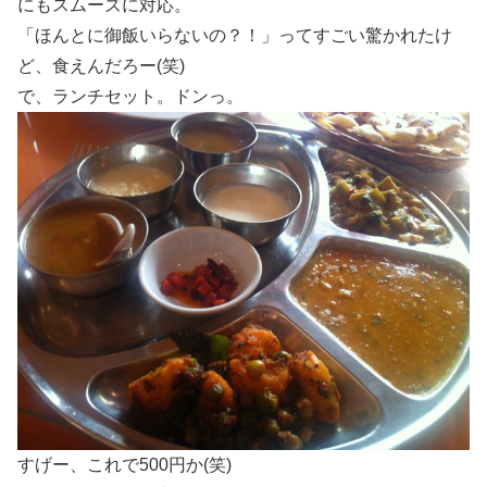
にもスムーズに対応。
「ほんとに御飯いらないの？！」ってすごい驚かれたけ
ど、食えんだろー(笑)
で、ランチセット。ドンっ。
すげー、これで500円か(笑)